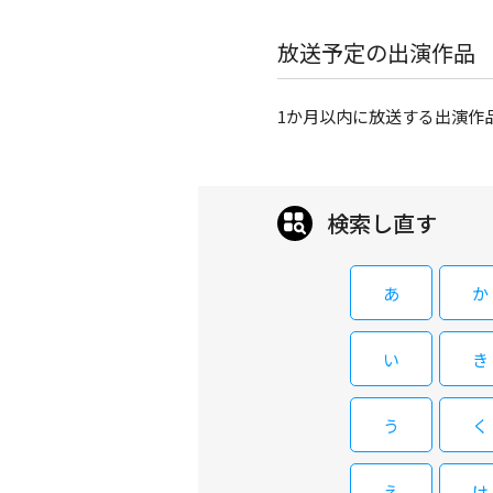
放送予定の出演作品
1か月以内に放送する出演作
検索し直す
あ
か
い
き
う
く
え
け