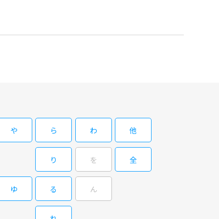
や
ら
わ
他
り
を
全
ゆ
る
ん
れ