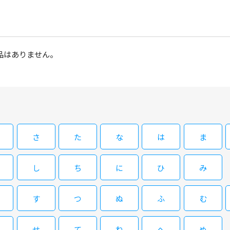
品はありません。
さ
た
な
は
ま
し
ち
に
ひ
み
す
つ
ぬ
ふ
む
せ
て
ね
へ
め