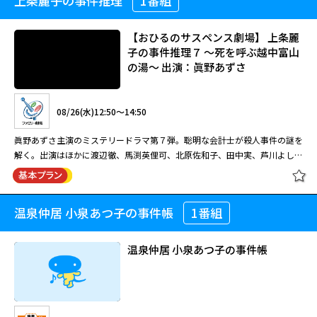
上条麗子の事件推理
1番組
［字］財務捜査官 雨宮瑠璃子５
に調べ上げる。経 理の書類を調べながら、瑠璃子はホーム経営者の意外な
橋田壽賀子脚本による国民的人気ホームドラマ「渡る世間は鬼ばかり」の第
行動に気付く。しかし、決定的な手がかりが得られぬ中、第 二の殺人が起
9シリーズ。このシリーズで物語の軸とな るのが、次女・五月（泉ピン子）
09/02(水)01:30～03:45
こる。 【ストーリー】 ルポライターの安西聡（大波誠）が何者かに鋭利な
の息子・眞（えなりかずき）の結婚・就職話、五月の夫・勇（角野卓造）や
【おひるのサスペンス劇場】 上条麗
刃物で殺された。捜査一課の村上徳郎（柳葉敏郎）をはじめとする 刑事た
娘婿・誠（村田 雄浩）がメンバーとなった「おやじバンド」。この他、
子の事件推理７ ～死を呼ぶ越中富山
肉体の触れ合いが、女たちとひとりの青年の心を開いていく―衝撃的で鮮烈
ちは、安西がある介護老人ホームの金の流れと入居者虐待について取材して
父・大吉（宇津井健）の再婚話など、これまでのシリーズとは異なっ た展
の湯～ 出演：眞野あずさ
な愛のドラマ 主人公の森中領（松坂桃李）は東京の名門大学生。日々の生
08/25(火)15:00～16:40
いたことを突き止めた。偶然にも そのホームには雨宮瑠璃子（浅野ゆう
［字］橋田壽賀子ドラマ「渡る世間
開を見せ、後の第10シリーズにもつながるエピソードが満載となってい
活や女性との関係に退屈し、バーでのバイトに明け暮れる無気力な生活を送
子）の叔父、俊樹（佐竹明夫）も入所していた。入所者には認知症を患う山
は鬼ばかり」（第９シリーズ）第20
る。
浅野ゆう子と柳葉敏郎のコンビが難事件に挑む人気シリーズの第5弾。財務
っている。ある日、領の中学校の同級生で、ホストクラブに勤める田嶋進也
根寿 美子（水野久美）ほか、手のかかる老人も多く、瑠璃子は介護士の吉
回
08/26(水)12:50～14:50
調査官・雨宮瑠璃子（浅野）の叔父も入 所する介護老人ホームのスキャン
（小柳友）が、美しい女性をバーに連れてきた。女性の名前は御堂静香（真
原高志（太川陽介）や医師の加賀順次（松永博 史）たちの献身的な看護に
[映]娼年（R-15版）＜R-15＞
ダルを取材していたルポライターが殺された。ルポライターは経理の不正と
飛聖）。「女なんてつまんないよ」という領に静香は“情熱の試験“を受けさ
感心していた。そんななか村上の依頼で藤堂房雄（伊武雅刀）と瑠璃子たち
眞野あずさ主演のミステリードラマ第７弾。聡明な会計士が殺人事件の謎を
入所者 の虐待について探っていたことが分かる。 捜査一課の村上徳一郎
せる。それは、静香が手がける女性専用コールクラブ、「Le Club
財務捜査官も 捜査に加わることになった。 ホームの経営者、徳永周吾（遠
08/26(水)11:00～12:00
解く。出演はほかに渡辺徹、馬渕英俚可、北原佐和子、田中実、芦川よし
（柳葉）の要請で瑠璃子たち財務捜査官も捜査に加わり、帳簿などを徹底的
Passion」に入るための試験であった。
藤憲一）は不正を働く人物ではないとホームのスタッフと入所者たちは口を
み、東ちづる。 上条会計事務所の公認会計士・上条麗子（眞野あずさ）は
に調べ上げる。経 理の書類を調べながら、瑠璃子はホーム経営者の意外な
揃える。ホ ームの運営は楽ではないが、健全な経営をしていたようだ。そ
橋田壽賀子脚本による国民的人気ホームドラマ「渡る世間は鬼ばかり」の第
ある日、美容室チェーンのオーナー・瀬川亜沙美（東ちづる）の依頼で、見
閉じる
行動に気付く。しかし、決定的な手がかりが得られぬ中、第 二の殺人が起
んなホームを社会福祉法人代表の小野哲也（小須田康 人）が乗っ取ろうと
9シリーズ。このシリーズで物語の軸とな るのが、次女・五月（泉ピン子）
習い会計士の尾崎健作（渡辺徹）と富山県を訪れる。麗子と健作は女将の古
08/13(木)01:55～04:00
こる。 【ストーリー】 ルポライターの安西聡（大波誠）が何者かに鋭利な
企んでいた。小野は詐偽などの悪い噂が絶えない人物だ。 瑠璃子と村上が
温泉仲居 小泉あつ子の事件帳
1番組
の息子・眞（えなりかずき）の結婚・就職話、五月の夫・勇（角野卓造）や
【おひるのサスペンス劇場】 上条麗
谷恭子（芦川よしみ）が営む温泉旅館に滞在し、系列店の財務監査を開始。
刃物で殺された。捜査一課の村上徳郎（柳葉敏郎）をはじめとする 刑事た
事件の真相を推理していた矢先、ホームの介護士、吉原が安西と同じ手口で
娘婿・誠（村田 雄浩）がメンバーとなった「おやじバンド」。この他、
子の事件推理７ ～死を呼ぶ越中富山
だがその矢先、旅館の従業員・苑田常子（内田春菊）が何者かによって殺さ
出演：松坂桃李／真飛聖／冨手麻妙 監督：三浦大輔 「僕を買ってくださ
ちは、安西がある介護老人ホームの金の流れと入居者虐待について取材して
殺害される。吉原と安 西は小野の指図でホームを陥れるためホームのスキ
父・大吉（宇津井健）の再婚話など、これまでのシリーズとは異なっ た展
の湯～ 出演：眞野あずさ
れてしまう・・・。
温泉仲居 小泉あつ子の事件帳
い―」娼夫として仕事を始めることになった青年を描く鮮烈な愛のドラマ。
いたことを突き止めた。偶然にも そのホームには雨宮瑠璃子（浅野ゆう
［字］橋田壽賀子ドラマ「渡る世間
ャンダルを偽装していたことが分かる。また徳永が信頼する愛 人、鹿島は
開を見せ、後の第10シリーズにもつながるエピソードが満載となってい
（2018年 119分）
子）の叔父、俊樹（佐竹明夫）も入所していた。入所者には認知症を患う山
は鬼ばかり」（第９シリーズ）第21
るみ（藤森夕子）までも小野に寝返っていた。 一方、経理書類を緻密に調
る。
根寿 美子（水野久美）ほか、手のかかる老人も多く、瑠璃子は介護士の吉
回
べていた瑠璃子は、徳永の不審な行動に気付くのだが…。
08/26(水)12:50～14:50
原高志（太川陽介）や医師の加賀順次（松永博 史）たちの献身的な看護に
感心していた。そんななか村上の依頼で藤堂房雄（伊武雅刀）と瑠璃子たち
眞野あずさ主演のミステリードラマ第７弾。聡明な会計士が殺人事件の謎を