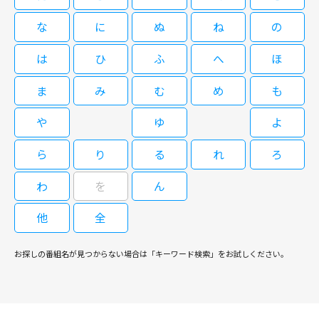
回
な
に
ぬ
ね
の
08/31(月)11:00～12:00
は
ひ
ふ
へ
ほ
橋田壽賀子脚本による国民的人気ホームドラマ「渡る世間は鬼ばかり」の第
ま
み
む
め
も
9シリーズ。このシリーズで物語の軸とな るのが、次女・五月（泉ピン子）
の息子・眞（えなりかずき）の結婚・就職話、五月の夫・勇（角野卓造）や
娘婿・誠（村田 雄浩）がメンバーとなった「おやじバンド」。この他、
や
ゆ
よ
父・大吉（宇津井健）の再婚話など、これまでのシリーズとは異なっ た展
［字］橋田壽賀子ドラマ「渡る世間
開を見せ、後の第10シリーズにもつながるエピソードが満載となってい
ら
り
る
れ
ろ
は鬼ばかり」（第９シリーズ）第24
る。
回
わ
を
ん
他
全
09/01(火)11:00～12:00
橋田壽賀子脚本による国民的人気ホームドラマ「渡る世間は鬼ばかり」の第
お探しの番組名が見つからない場合は「キーワード検索」をお試しください。
9シリーズ。このシリーズで物語の軸とな るのが、次女・五月（泉ピン子）
の息子・眞（えなりかずき）の結婚・就職話、五月の夫・勇（角野卓造）や
娘婿・誠（村田 雄浩）がメンバーとなった「おやじバンド」。この他、
父・大吉（宇津井健）の再婚話など、これまでのシリーズとは異なっ た展