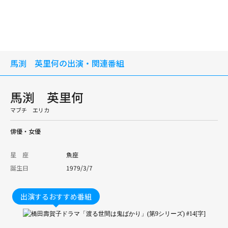
馬渕 英里何の出演・関連番組
馬渕 英里何
マブチ エリカ
俳優・女優
星 座
魚座
誕生日
1979/3/7
出演するおすすめ番組