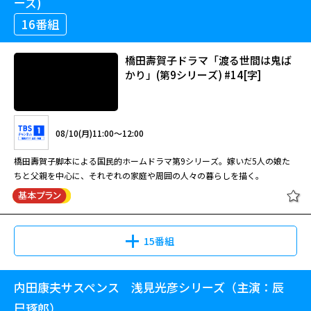
ーズ)
16番組
橋田壽賀子ドラマ「渡る世間は鬼ば
かり」(第9シリーズ) #14[字]
08/10(月)11:00～12:00
橋田壽賀子脚本による国民的ホームドラマ第9シリーズ。嫁いだ5人の娘た
ちと父親を中心に、それぞれの家庭や周囲の人々の暮らしを描く。
15番組
内田康夫サスペンス 浅見光彦シリーズ（主演：辰
橋田壽賀子ドラマ「渡る世間は鬼ば
かり」(第9シリーズ) #14[字]
巳琢郎）