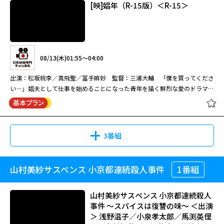
[映]娼年（R-15版）＜R-15＞
橋田壽賀子ドラマ「渡る世間は鬼ば
かり」(第9シリーズ) #16[字]
08/11(火)08:40～10:20
内田康夫原作・浅見光彦シリーズ第13弾。明石原人発掘調査に絡む女性記
08/13(木)01:55～04:00
08/12(水)11:00～12:00
者殺人事件に光彦の推理が冴え渡る！ 辰巳琢郎版・浅見光彦が見られる最
後の作品。
出演：松坂桃李／真飛聖／冨手麻妙 監督：三浦大輔 「僕を買ってくださ
橋田壽賀子脚本による国民的ホームドラマ第9シリーズ。嫁いだ5人の娘た
い―」娼夫として仕事を始めることになった青年を描く鮮烈な愛のドラマ。
ちと父親を中心に、それぞれの家庭や周囲の人々の暮らしを描く。
（2018年 119分）
浅見光彦シリーズ「須磨明石殺人事
件」
橋田壽賀子ドラマ「渡る世間は鬼ば
3番組
かり」(第9シリーズ) #17[字]
09/06(日)09:00～10:40
山村美紗サスペンス 小京都連続殺人事件
1番組
[映]娼年（R-15版）＜R-15＞
内田康夫原作・浅見光彦シリーズ第13弾。明石原人発掘調査に絡む女性記
08/13(木)11:00～12:00
者殺人事件に光彦の推理が冴え渡る！本作は、辰巳琢郎版・浅見光彦が見ら
山村美紗サスペンス 小京都連続殺人
れる最後の作品となった。女性ゲストは馬渕英里何、物語のキーパーソン・
橋田壽賀子脚本による国民的ホームドラマ第9シリーズ。嫁いだ5人の娘た
事件 ～スパイスは復讐の味～ ＜出演
田中実と網浜直子、最初は光彦を煙たがるおなじみの地元警察に柳沢慎吾と
ちと父親を中心に、それぞれの家庭や周囲の人々の暮らしを描く。
＞ 浅野温子／小泉孝太郎／馬渕英俚
金田明夫という豪華な顔ぶれで、ドラマを盛り上げる。そして、シリーズの
08/13(木)01:55～04:00