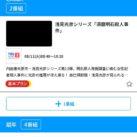
2番組
08/10(月)11:00～12:00
浅見光彦シリーズ「須磨明石殺人事
件」
橋田壽賀子脚本による国民的ホームドラマ第9シリーズ。嫁いだ5人の娘た
ちと父親を中心に、それぞれの家庭や周囲の人々の暮らしを描く。
08/11(火)08:40～10:20
橋田壽賀子ドラマ「渡る世間は鬼ば
内田康夫原作・浅見光彦シリーズ第13弾。明石原人発掘調査に絡む女性記
かり」(第9シリーズ) #15[字]
者殺人事件に光彦の推理が冴え渡る！ 辰巳琢郎版・浅見光彦が見られる最
後の作品。
08/11(火)11:00～12:00
1番組
橋田壽賀子脚本による国民的ホームドラマ第9シリーズ。嫁いだ5人の娘た
ちと父親を中心に、それぞれの家庭や周囲の人々の暮らしを描く。
娼年
4番組
浅見光彦シリーズ「須磨明石殺人事
件」