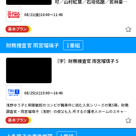
可／山村紅葉／石垣佑磨／若林豪／
特徴でもある地元の情報も満載。明石海峡大橋や明石焼き、須磨寺や神戸・
閉じる
国広富之 ほか
ハーバーランドなど明石・須磨・神戸の美しい風景も楽しめる。 【ストー
出演：松坂桃李／真飛聖／冨手麻妙 監督：三浦大輔 「僕を買ってくださ
08/21(金)10:00～11:40
リー】 浅見光彦（辰巳琢郎）は、「源氏物語」の取材で兵庫県の明石に行
い―」娼夫として仕事を始めることになった青年を描く鮮烈な愛のドラマ。
橋田壽賀子ドラマ「渡る世間は鬼ば
く事になった。例によって、母・雪江（加藤治子）も一緒だ。表向きはルポ
（2018年 119分）
かり」(第9シリーズ) #18[字]
ライターだが、探偵という裏の顔を持つ光彦は、人から事件解決の依頼を受
けることも多かった。今回も、新聞記者・前田淳子（田中千代）の捜索を依
頼されていたのだ。 淳子は二人組の男を追って須磨浦公園駅で後輩の崎上
[字]娼年（R-15版） ＜R-15＞
財務捜査官 雨宮瑠璃子
1番組
山村美紗サスペンス 小京都連続殺人
由香里（馬渕英里何）と別れたまま行方不明になっていた。光彦と由香里は
08/14(金)11:00～12:00
事件 ～スパイスは復讐の味～ ＜出演
淳子の足取りを追うが、鉄拐山でその死体を発見する。光彦は地元刑事・川
＞ 浅野温子／小泉孝太郎／馬渕英俚
上（金田明夫）と由香里の通う女子大の教務課職員・篠原愛子（ふせえり）
［字］財務捜査官 雨宮瑠璃子５
橋田壽賀子脚本による国民的ホームドラマ第9シリーズ。嫁いだ5人の娘た
可／山村紅葉／石垣佑磨／若林豪／
と協力し、淳子が追っていた二人組の男を捜す。淳子が明石原人発掘調査の
ちと父親を中心に、それぞれの家庭や周囲の人々の暮らしを描く。
国広富之 ほか
ことを調べていたと知り、研究会の会長の家を訪ねた。会長の家は、明石焼
08/20(木)01:55～04:00
08/21(金)10:00～11:40
きのお店だった。店内では、吉村春夫（田中実）が黙々と明石焼きを焼いて
いた。吉村を会長だと思った光彦だが、中から会長・巖根（丸岡奨詞）が出
肉体の触れ合いが、女たちとひとりの青年の心を開いていく―衝撃的で鮮烈
てきて、会のメンバーの写真を見せてくれた。その中に由香里が目撃した二
な愛のドラマ 主人公の森中領（松坂桃李）は東京の名門大学生。日々の生
08/25(火)15:00～16:40
［字］橋田壽賀子ドラマ「渡る世間
人組の男の一人・松木（永倉大輔）を発見する。松木は須磨浦公園駅で淳子
活や女性との関係に退屈し、バーでのバイトに明け暮れる無気力な生活を送
は鬼ばかり」（第９シリーズ）第19
と会ったことを否定したが、光彦は松木の動揺ぶりから何らかの関係がある
浅野ゆう子と柳葉敏郎のコンビが難事件に挑む人気シリーズの第5弾。財務
っている。ある日、領の中学校の同級生で、ホストクラブに勤める田嶋進也
回
と確信した。しかし次の日、松木が死体となって発見された。光彦は二人組
調査官・雨宮瑠璃子（浅野）の叔父も入 所する介護老人ホームのスキャン
（小柳友）が、美しい女性をバーに連れてきた。女性の名前は御堂静香（真
閉じる
[字]娼年（R-15版） ＜R-15＞
のもう一人の男の行方を追う。 そんな時、光彦は10年前に起きた女子大生
ダルを取材していたルポライターが殺された。ルポライターは経理の不正と
飛聖）。「女なんてつまんないよ」という領に静香は“情熱の試験“を受けさ
行方不明事件のことを知る。被害者の志水美也子（高橋奈弓）は、篠原の友
入所者 の虐待について探っていたことが分かる。 捜査一課の村上徳一郎
せる。それは、静香が手がける女性専用コールクラブ、「Le Club
08/25(火)11:00～12:00
人だった。光彦は、この事件が今回の事件と何か関係があると睨む。
（柳葉）の要請で瑠璃子たち財務捜査官も捜査に加わり、帳簿などを徹底的
Passion」に入るための試験であった。