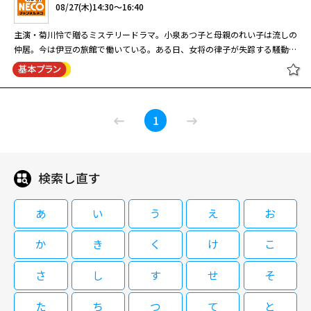
閉じる
08/27(木)14:30～16:40
財務捜査官も 捜査に加わることになった。 ホームの経営者、徳永周吾（遠
08/27(木)11:00～12:00
解く。出演はほかに渡辺徹、馬渕英俚可、北原佐和子、田中実、芦川よし
藤憲一）は不正を働く人物ではないとホームのスタッフと入所者たちは口を
み、東ちづる。 上条会計事務所の公認会計士・上条麗子（眞野あずさ）は
主演・菊川怜で贈るミステリードラマ。小泉あつ子と母親のれい子は流しの
揃える。ホ ームの運営は楽ではないが、健全な経営をしていたようだ。そ
橋田壽賀子脚本による国民的人気ホームドラマ「渡る世間は鬼ばかり」の第
ある日、美容室チェーンのオーナー・瀬川亜沙美（東ちづる）の依頼で、見
仲居。今は伊豆の旅館で働いている。ある日、女将の律子が失踪する騒動が
んなホームを社会福祉法人代表の小野哲也（小須田康 人）が乗っ取ろうと
9シリーズ。このシリーズで物語の軸とな るのが、次女・五月（泉ピン子）
習い会計士の尾崎健作（渡辺徹）と富山県を訪れる。麗子と健作は女将の古
発生。失踪後、崖上から律子の時計と血痕がついた石が発見されると、何者
企んでいた。小野は詐偽などの悪い噂が絶えない人物だ。 瑠璃子と村上が
の息子・眞（えなりかずき）の結婚・就職話、五月の夫・勇（角野卓造）や
谷恭子（芦川よしみ）が営む温泉旅館に滞在し、系列店の財務監査を開始。
かに石で頭を殴られ、崖下へ突き落とされた可能性が強まる。その後、律子
閉じる
事件の真相を推理していた矢先、ホームの介護士、吉原が安西と同じ手口で
娘婿・誠（村田 雄浩）がメンバーとなった「おやじバンド」。この他、
だがその矢先、旅館の従業員・苑田常子（内田春菊）が何者かによって殺さ
と夫の吉彦が口論をしていた目撃情報から、吉彦に嫌疑がかかると、吉彦が
殺害される。吉原と安 西は小野の指図でホームを陥れるためホームのスキ
父・大吉（宇津井健）の再婚話など、これまでのシリーズとは異なっ た展
れてしまう・・・。
温泉仲居 小泉あつ子の事件帳
妻殺害を認める遺書を残して自殺。被疑者死亡で事件は解決したかに思われ
［字］橋田壽賀子ドラマ「渡る世間
ャンダルを偽装していたことが分かる。また徳永が信頼する愛 人、鹿島は
開を見せ、後の第10シリーズにもつながるエピソードが満載となってい
1
たが…。
は鬼ばかり」（第９シリーズ）第22
るみ（藤森夕子）までも小野に寝返っていた。 一方、経理書類を緻密に調
る。
回
べていた瑠璃子は、徳永の不審な行動に気付くのだが…。
検索し直す
08/27(木)14:30～16:40
08/28(金)11:00～12:00
主演・菊川怜で贈るミステリードラマ。小泉あつ子と母親のれい子は流しの
橋田壽賀子脚本による国民的人気ホームドラマ「渡る世間は鬼ばかり」の第
あ
い
う
え
お
仲居。今は伊豆の旅館で働いている。ある日、女将の律子が失踪する騒動が
9シリーズ。このシリーズで物語の軸とな るのが、次女・五月（泉ピン子）
発生。失踪後、崖上から律子の時計と血痕がついた石が発見されると、何者
の息子・眞（えなりかずき）の結婚・就職話、五月の夫・勇（角野卓造）や
か
き
く
け
こ
かに石で頭を殴られ、崖下へ突き落とされた可能性が強まる。その後、律子
娘婿・誠（村田 雄浩）がメンバーとなった「おやじバンド」。この他、
と夫の吉彦が口論をしていた目撃情報から、吉彦に嫌疑がかかると、吉彦が
父・大吉（宇津井健）の再婚話など、これまでのシリーズとは異なっ た展
さ
し
す
せ
そ
妻殺害を認める遺書を残して自殺。被疑者死亡で事件は解決したかに思われ
［字］橋田壽賀子ドラマ「渡る世間
開を見せ、後の第10シリーズにもつながるエピソードが満載となってい
閉じる
たが…。
は鬼ばかり」（第９シリーズ）第23
る。
た
ち
つ
て
と