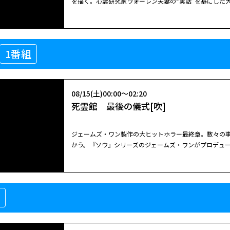
を描く。心霊研究家ウォーレン夫妻の“実話”を基にした
閉じる
こされる。遺体を埋めたという現場管理のタリーを逮捕
ルド事件』のパトリック・ウィルソンとヴェラ・ファー
埋めただけで、モラレス殺害には関わっていないと話す
ムズ・ワンが製作。１９８１年、アメリカの歴史上初めて
閉じる
を持っていたボディーガードのイアン・ベルスキーを逮捕
した裁判をモチーフに、夫妻が悪魔の存在を証明すべく奔
を軽くして証言をさせる。ワイズの裁判が始まると、弁
08/14(金)01:45～04:00
は、悪魔に取り憑かれていたことを理由に「無罪」を主
め、マルーンはワイズの家政婦ソラヤに接触。移民の彼
1番組
死霊館 悪魔のせいなら、無罪。［吹］
神が存在するなら悪魔も存在するというのだ。殺したの
の前でしていた。ソラヤの証言が決定打となり、ワイズ
心霊研究家ウォーレン夫妻は警察に協力しながら調査を
とともに祖国に送還されてしまい、彼女を利用した形と
極限まで追い詰められていく。
ジャームズ・ワン製作の大ヒットホラー第３弾。実在の
08/15(土)00:00～02:20
を描く。心霊研究家ウォーレン夫妻の“実話”を基にした
死霊館 最後の儀式[吹]
ルド事件』のパトリック・ウィルソンとヴェラ・ファー
ムズ・ワンが製作。１９８１年、アメリカの歴史上初めて
した裁判をモチーフに、夫妻が悪魔の存在を証明すべく奔
ジェームズ・ワン製作の大ヒットホラー最終章。数々の
は、悪魔に取り憑かれていたことを理由に「無罪」を主
かう。『ソウ』シリーズのジェームズ・ワンがプロデュ
閉じる
神が存在するなら悪魔も存在するというのだ。殺したの
なる第９作。１０００件以上の事件を扱ってきた実在の
心霊研究家ウォーレン夫妻は警察に協力しながら調査を
で、本作では夫妻が最後に挑んだ１９８６年の事件が描
極限まで追い詰められていく。
ラ・ファーミガとパトリック・ウィルソンが、今回も続投
08/15(土)00:00～02:20
は、「呪いの鏡」にまつわる謎の超常現象が続発してい
死霊館 最後の儀式[吹]
心霊研究家ウォーレン夫妻の娘ジュディだった。結婚を
の枠を超え、数々の悪霊や悪魔と対峙してきた夫妻は、
「最後の儀式」が待ち受けていた…。
ジェームズ・ワン製作の大ヒットホラー最終章。数々の