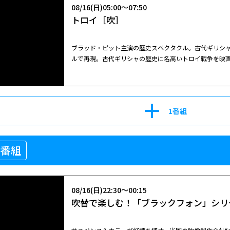
08/16(日)05:00～07:50
かう。『ソウ』シリーズのジェームズ・ワンがプロデュ
トロイ［吹］
なる第９作。１０００件以上の事件を扱ってきた実在の
で、本作では夫妻が最後に挑んだ１９８６年の事件が描
ラ・ファーミガとパトリック・ウィルソンが、今回も続投
ブラッド・ピット主演の歴史スペクタクル。古代ギリシ
は、「呪いの鏡」にまつわる謎の超常現象が続発してい
ルで再現。古代ギリシャの歴史に名高いトロイ戦争を映
閉じる
心霊研究家ウォーレン夫妻の娘ジュディだった。結婚を
の間で繰り広げられた戦いを壮大なスケールで再現。海
の枠を超え、数々の悪霊や悪魔と対峙してきた夫妻は、
迫力満点。英雄アキレスに扮して鍛え上げられた肉体美
「最後の儀式」が待ち受けていた…。
の出来事を蘇らせる。戦いの発端となるロマンスの行方も
極める都市トロイ。その富はギリシャ各国の標的となり
1番組
トルの弟パリスがスパルタ王メネラウスの妃ヘレンと恋
は、王妃を奪還するため無敵の戦士アキレスと千隻の大
の熾烈な戦いが始まるのだが…。
08/16(日)05:00～07:50
1番組
トロイ［吹］
ブラッド・ピット主演の歴史スペクタクル。古代ギリシ
08/16(日)22:30～00:15
ルで再現。古代ギリシャの歴史に名高いトロイ戦争を映
吹替で楽しむ！「ブラックフォン」シリ
の間で繰り広げられた戦いを壮大なスケールで再現。海
迫力満点。英雄アキレスに扮して鍛え上げられた肉体美
の出来事を蘇らせる。戦いの発端となるロマンスの行方も