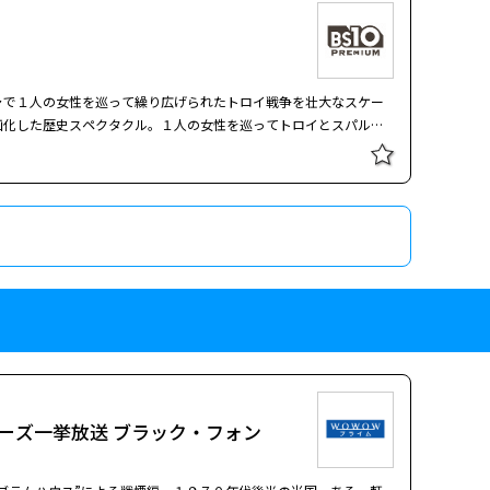
ースした、世界的大ヒットホラー『死霊館』ユニバースの最終章と
心霊研究家エド＆ロレインのウォーレン夫妻の実体験に基づく物語
かれる。シリーズ全作で一貫してウォーレン夫妻を演じてきたベ
して最後の花道を飾る。 １９８６年、ペンシルベニア。この地で
ャで１人の女性を巡って繰り広げられたトロイ戦争を壮大なスケー
た。その元凶である邪悪な悪魔の新たな標的となったのは、世界的
画化した歴史スペクタクル。１人の女性を巡ってトロイとスパルタ
控えたジュディを襲い、家族を引き裂こうとする悪魔。科学や宗教
を埋め尽くす軍艦や押し寄せる大軍勢など、ＣＧを駆使した映像は
かつてない脅威に立ち向かうことに。その先には、想像を絶する
を披露するブラッド・ピットをはじめ、豪華スターの熱演が紀元前
物語を盛り上げる。 紀元前１２世紀。貿易の中心地として繁栄を
、長年に渡って戦いが繰り返されていた。ある時、トロイ王子ヘク
に落ち、彼女を奪い去るという事件が発生。これに対しスパルタ側
船団をトロイへ差し向ける。こうして、互いに一歩も引かない両者
ャで１人の女性を巡って繰り広げられたトロイ戦争を壮大なスケー
画化した歴史スペクタクル。１人の女性を巡ってトロイとスパルタ
ーズ一挙放送 ブラック・フォン
を埋め尽くす軍艦や押し寄せる大軍勢など、ＣＧを駆使した映像は
を披露するブラッド・ピットをはじめ、豪華スターの熱演が紀元前
物語を盛り上げる。 紀元前１２世紀。貿易の中心地として繁栄を