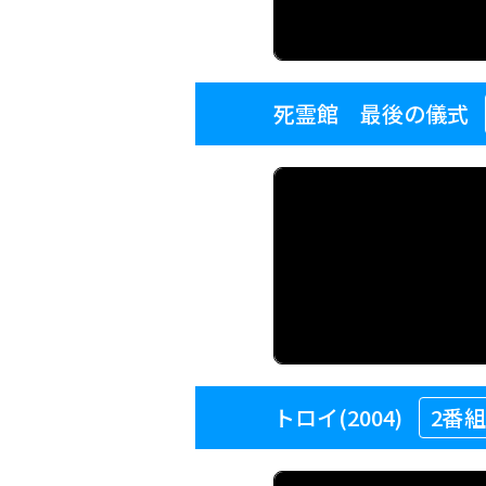
死霊館 最後の儀式
トロイ(2004)
2番組