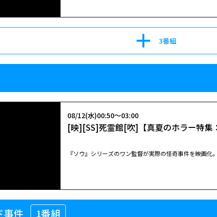
3番組
08/11(火)23:00～23:50
ＬＡＷ ＆ ＯＲＤＥＲ 新章 シーズ
米テレビ界犯罪捜査ドラマの金字塔「ＬＡＷ ＆ ＯＲ
08/12(水)00:50～03:00
新旧キャラクターが活躍する“新章”の第２シーズン。
[映][SS]死霊館[吹]【真夏のホラー
『ソウ』シリーズのワン監督が実際の怪奇事件を映画化
08/18(火)23:00～23:50
LAW & ORDER 新章 シーズン２ 沈
08/12(水)00:50～03:00
米テレビ界犯罪捜査ドラマの金字塔「ＬＡＷ ＆ ＯＲ
ド事件
1番組
[映][SS]死霊館[吹]【真夏のホラー
新旧キャラクターが活躍する“新章”の第２シーズン。