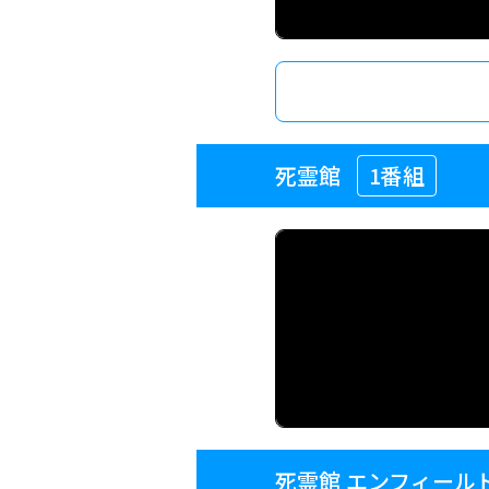
死霊館
1番組
死霊館 エンフィール