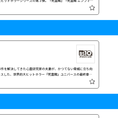
大ヒットホラーシリーズの第３弾。『死霊館』『死霊館 エンフィー
するが、すでにエレベーター事故で死んでいた労働者を上の指示で
ミガが夫妻を演じ、『死霊館』ユニバースの生みの親であるジェー
。そしてタリーのボス、エリック・ワイズに狙いを定めるが、凶器
“悪魔に取り憑かれていたこと”を理由に殺人事件での無罪を主張
する。 黒幕のワイズを終身刑にもっていくため、ベルスキーの刑
走する姿を描く。 １９８１年、家主を２２回刺して殺害した青年
護側はタリーの指示だったと主張し始める。犯罪の証拠をつかむた
張した。被告人の供述は一貫して「ぜんぶ、悪魔のせい」、法廷に
女を人とすら思っていないワイズは、犯罪をにおわせる会話を彼女
は、人か？それとも…。姿なき存在を証明して被告人を救うため、
は第一級殺人で有罪評決となる。しかし不法移民だったソラヤは娘
進めることに。だが、やがて夫妻はとてつもなく邪悪な〈何か〉に
なったマルーンは複雑な気持ちになる。
殺人事件裁判をモデルに、心霊研究家ウォーレン夫妻の決死の調査
大ヒットホラーシリーズの第３弾。『死霊館』『死霊館 エンフィー
ミガが夫妻を演じ、『死霊館』ユニバースの生みの親であるジェー
“悪魔に取り憑かれていたこと”を理由に殺人事件での無罪を主張
走する姿を描く。 １９８１年、家主を２２回刺して殺害した青年
事件を解決してきた心霊研究家の夫妻が、かつてない脅威に立ち向
張した。被告人の供述は一貫して「ぜんぶ、悪魔のせい」、法廷に
ースした、世界的大ヒットホラー『死霊館』ユニバースの最終章と
は、人か？それとも…。姿なき存在を証明して被告人を救うため、
心霊研究家エド＆ロレインのウォーレン夫妻の実体験に基づく物語
進めることに。だが、やがて夫妻はとてつもなく邪悪な〈何か〉に
かれる。シリーズ全作で一貫してウォーレン夫妻を演じてきたベ
して最後の花道を飾る。 １９８６年、ペンシルベニア。この地で
た。その元凶である邪悪な悪魔の新たな標的となったのは、世界的
控えたジュディを襲い、家族を引き裂こうとする悪魔。科学や宗教
かつてない脅威に立ち向かうことに。その先には、想像を絶する
事件を解決してきた心霊研究家の夫妻が、かつてない脅威に立ち向