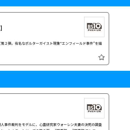
。邪悪な霊に挑む心霊学者夫妻の姿を描く戦慄のオカルトホラー。
]
完全な司法制度
第２弾。有名なポルターガイスト現象“エンフィールド事件”を描
ＤＥＲ」が１２年ぶりに復活。これまでの世界観を引き継ぎながら
]
の国
第２弾。有名なポルターガイスト現象“エンフィールド事件”を描
ＤＥＲ」が１２年ぶりに復活。これまでの世界観を引き継ぎながら
から話を聞くが全員シロだと分かる。モラレスと友人のオビーが事
殺人事件裁判をモデルに、心霊研究家ウォーレン夫妻の決死の調査
ったため、高層ビルの建設現場を捜索すると、２体の遺体が掘り起