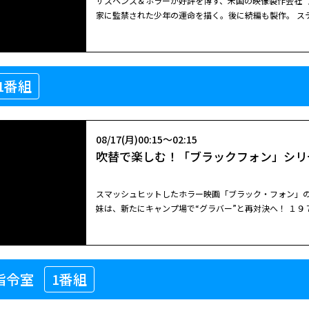
サスペンス＆ホラーが好評を博す、米国の映像製作会社“
極める都市トロイ。その富はギリシャ各国の標的となり
家に監禁された少年の運命を描く。後に続編も製作。 ス
09/01(火)01:15～04:00
トルの弟パリスがスパルタ王メネラウスの妃ヘレンと恋
化。子どもを狙う連続誘拐魔“グラバー”が出現した地方
トロイ［吹］
は、王妃を奪還するため無敵の戦士アキレスと千隻の大
る。少年の妹は兄を救えるのか。妹が予知夢を見ること
の熾烈な戦いが始まるのだが…。
せる工夫を満載。「ゲット・アウト」など、高品質の衝撃
08/16(日)22:30～00:15
ブラッド・ピット主演の歴史スペクタクル。古代ギリシ
「ドクター・ストレンジ」のＳ・デリクソン。３年後に続編「ブラックフ
1番組
吹替で楽しむ！「ブラックフォン」シリ
ルで再現。古代ギリシャの歴史に名高いトロイ戦争を映
ンバーの郊外にある小さな町。子どもを狙う連続誘拐魔“
の間で繰り広げられた戦いを壮大なスケールで再現。海
ーはマジシャンだと名乗る男と出会うが、男に連れ去ら
迫力満点。英雄アキレスに扮して鍛え上げられた肉体美
そこから逃げ出すことは難しそうだ。一方、失踪した兄
サスペンス＆ホラーが好評を博す、米国の映像製作会社“
の出来事を蘇らせる。戦いの発端となるロマンスの行方も
を手掛かりにして兄を捜し出そうとするが……。
08/17(月)00:15～02:15
家に監禁された少年の運命を描く。後に続編も製作。 ス
極める都市トロイ。その富はギリシャ各国の標的となり
吹替で楽しむ！「ブラックフォン」シリー
化。子どもを狙う連続誘拐魔“グラバー”が出現した地方
閉じる
トルの弟パリスがスパルタ王メネラウスの妃ヘレンと恋
る。少年の妹は兄を救えるのか。妹が予知夢を見ること
は、王妃を奪還するため無敵の戦士アキレスと千隻の大
せる工夫を満載。「ゲット・アウト」など、高品質の衝撃
の熾烈な戦いが始まるのだが…。
スマッシュヒットしたホラー映画「ブラック・フォン」の
「ドクター・ストレンジ」のＳ・デリクソン。３年後に続編「ブラックフ
妹は、新たにキャンプ場で“グラバー”と再対決へ！ １９
閉じる
ンバーの郊外にある小さな町。子どもを狙う連続誘拐魔“
幼い兄フィニーと妹グウェン。地下室とそこにある黒電
ーはマジシャンだと名乗る男と出会うが、男に連れ去ら
ンはまたも謎めいた電話に運命を振り回され……。前作
そこから逃げ出すことは難しそうだ。一方、失踪した兄
的にスケールアップ。とはいえ前作と同様にシンプルな
を手掛かりにして兄を捜し出そうとするが……。
08/17(月)00:15～02:15
ルのファンなら大いに楽しめる。実力派Ｅ・ホークが前作に続いて“グラバー”
指令室
1番組
吹替で楽しむ！「ブラックフォン」シリー
きょうだい、フィニーとグウェン。それから４年後の１
めに学校で仲間外れにされていたが、北にある“キャンプ