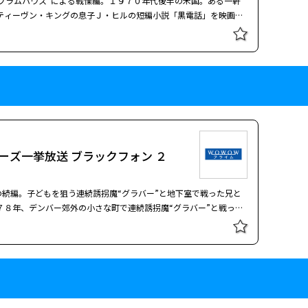
ブラムハウス”による戦慄編。１９７０年代後半の米国。ある一軒
、長年に渡って戦いが繰り返されていた。ある時、トロイ王子ヘク
ティーヴン・キングの息子Ｊ・ヒルの短編小説「黒電話」を映画
に落ち、彼女を奪い去るという事件が発生。これに対しスパルタ側
の町で少年は“グラバー”に拉致され、一軒家の地下室に監禁され
船団をトロイへ差し向ける。こうして、互いに一歩も引かない両者
ができたり、地下室にある黒電話が不気味だったりと観客を怖がら
編を生み出し続ける“ブラムハウス”ならではの快作だ。監督は
ャで１人の女性を巡って繰り広げられたトロイ戦争を壮大なスケー
ォン ２」も作られた。 １９７８年、コロラド州デ
ーズ一挙放送 ブラック・フォン
画化した歴史スペクタクル。１人の女性を巡ってトロイとスパルタ
グラバー”による被害が続く中、近所で暮らす気が弱い少年フィニ
を埋め尽くす軍艦や押し寄せる大軍勢など、ＣＧを駆使した映像は
れてしまう。気付けばフィニーはある家の地下室に閉じ込められ、
を披露するブラッド・ピットをはじめ、豪華スターの熱演が紀元前
を心配するフィニーの妹グウェンは兄に関する予知夢を見て、それ
ブラムハウス”による戦慄編。１９７０年代後半の米国。ある一軒
物語を盛り上げる。 紀元前１２世紀。貿易の中心地として繁栄を
ティーヴン・キングの息子Ｊ・ヒルの短編小説「黒電話」を映画
、長年に渡って戦いが繰り返されていた。ある時、トロイ王子ヘク
ズ一挙放送 ブラックフォン ２
の町で少年は“グラバー”に拉致され、一軒家の地下室に監禁され
に落ち、彼女を奪い去るという事件が発生。これに対しスパルタ側
ができたり、地下室にある黒電話が不気味だったりと観客を怖がら
船団をトロイへ差し向ける。こうして、互いに一歩も引かない両者
編を生み出し続ける“ブラムハウス”ならではの快作だ。監督は
続編。子どもを狙う連続誘拐魔“グラバー”と地下室で戦った兄と
ォン ２」も作られた。 １９７８年、コロラド州デ
７８年、デンバー郊外の小さな町で連続誘拐魔“グラバー”と戦った
グラバー”による被害が続く中、近所で暮らす気が弱い少年フィニ
話がなんとも不気味だったが、数年後、成長したフィニーとグウェ
れてしまう。気付けばフィニーはある家の地下室に閉じ込められ、
はほとんどが地下室で展開したが、この続編はキャンプ場など地理
を心配するフィニーの妹グウェンは兄に関する予知夢を見て、それ
物語。過去の名作ホラーへのリスペクトがたっぷりで、このジャン
役を演じた。 連続誘拐魔“グラバー”と戦った
ズ一挙放送 ブラックフォン ２
９８２年、予知夢を見ることができる妹グウェンはその霊能力のた
・アルパイン・レイク”で子どもたちが次々と殺される夢を見る。