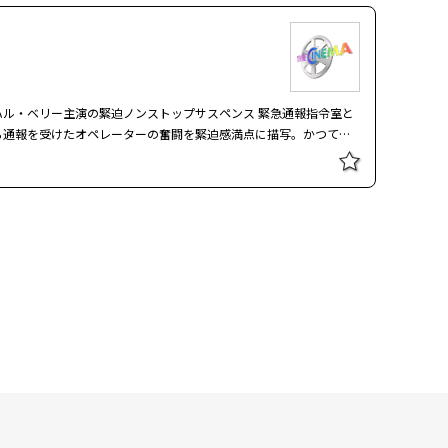
年前に倒したはずの“グラバー”で、グウェンは急いで兄と“キャン
続編。子どもを狙う連続誘拐魔“グラバー”と地下室で戦った兄と
７８年、デンバー郊外の小さな町で連続誘拐魔“グラバー”と戦った
話がなんとも不気味だったが、数年後、成長したフィニーとグウェ
はほとんどが地下室で展開したが、この続編はキャンプ場など地理
物語。過去の名作ホラーへのリスペクトがたっぷりで、このジャン
ー主演の緊迫ノンストップサスペンス 緊急通報指令室と
役を演じた。 連続誘拐魔“グラバー”と戦った
ら通報を受けたオペレーターの奮闘を緊迫感満点に描写。かつて命
９８２年、予知夢を見ることができる妹グウェンはその霊能力のた
でオペレーターを勤めるジョー
・アルパイン・レイク”で子どもたちが次々と殺される夢を見る。
せてしまう。この１件がトラウマとなった彼女は現役を退いて教官
年前に倒したはずの“グラバー”で、グウェンは急いで兄と“キャン
た少女ケイシーから緊急通報が入り、パニックに陥った新人に代わ
静にケイシーへ指示を出し、やがて誘拐犯の声が半年前の事件の犯
ー主演の緊迫ノンストップサスペンス 緊急通報指令室と
ら通報を受けたオペレーターの奮闘を緊迫感満点に描写。かつて命
でオペレーターを勤めるジョー
せてしまう。この１件がトラウマとなった彼女は現役を退いて教官
た少女ケイシーから緊急通報が入り、パニックに陥った新人に代わ
静にケイシーへ指示を出し、やがて誘拐犯の声が半年前の事件の犯