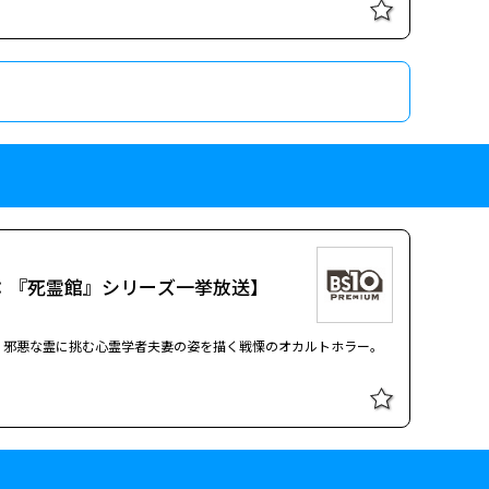
ン２ ＃７ 彼女たちの孤独
ＤＥＲ」が１２年ぶりに復活。これまでの世界観を引き継ぎながら
特集：『死霊館』シリーズ一挙放送】
。邪悪な霊に挑む心霊学者夫妻の姿を描く戦慄のオカルトホラー。
黙の兵士たち
ＤＥＲ」が１２年ぶりに復活。これまでの世界観を引き継ぎながら
特集：『死霊館』シリーズ一挙放送】