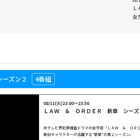
08/
Ｌ
女
章 シーズン２
4番組
08/11(火)23:00～23:50
ＬＡＷ ＆ ＯＲＤＥＲ 新章 シーズ
米テレビ界犯罪捜査ドラマの金字塔「ＬＡＷ ＆ ＯＲ
新旧キャラクターが活躍する“新章”の第２シーズン。