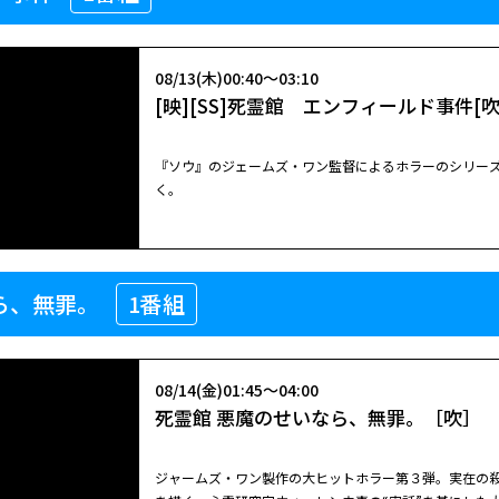
『ソウ』シリーズのワン監督が実際の怪奇事件を映画化
08/13(木)00:40～03:10
[映][SS]死霊館 エンフィールド事件[吹
08/25(火)23:00～23:50
LAW & ORDER 新章 シーズン２ 不
『ソウ』のジェームズ・ワン監督によるホラーのシリーズ
く。
閉じる
米テレビ界犯罪捜査ドラマの金字塔「ＬＡＷ ＆ ＯＲ
新旧キャラクターが活躍する“新章”の第２シーズン。
08/13(木)00:40～03:10
ら、無罪。
1番組
[映][SS]死霊館 エンフィールド事件[吹
09/01(火)23:00～23:50
LAW & ORDER 新章 シーズン２ 機会
『ソウ』のジェームズ・ワン監督によるホラーのシリーズ
08/14(金)01:45～04:00
く。
死霊館 悪魔のせいなら、無罪。［吹］
米テレビ界犯罪捜査ドラマの金字塔「ＬＡＷ ＆ ＯＲ
新旧キャラクターが活躍する“新章”の第２シーズン。 シェルターで暮らすベネズエラからの移民ルイース･モラレスが殺され
る。近所に住む住民や、移民問題を扱っていた記者など
ジャームズ・ワン製作の大ヒットホラー第３弾。実在の
件前日日雇い先の建設現場で遺体を見ていたことが分か