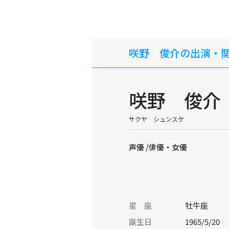
咲野 俊介の出演・
咲野 俊介
サクヤ シュンスケ
声優 /俳優・女優
星 座
牡牛座
誕生日
1965/5/20