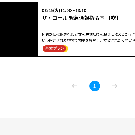
続いて何者かからの電話を受けるが、その声の持ち主は４
スマッシュヒットしたホラー映画「ブラック・フォン」の
プ・アルパイン・レイク”に向かう。
08/25(火)11:00～13:10
妹は、新たにキャンプ場で“グラバー”と再対決へ！ １９
ザ・コール 緊急通報指令室 【吹】
幼い兄フィニーと妹グウェン。地下室とそこにある黒電
ンはまたも謎めいた電話に運命を振り回され……。前作
的にスケールアップ。とはいえ前作と同様にシンプルな
何者かに拉致された少女を通話だけを頼りに救えるか？ハル・ベリ
ルのファンなら大いに楽しめる。実力派Ｅ・ホークが前作に続いて“グラバー”
いう限定された空間で物語を展開し、拉致された女性か
閉じる
きょうだい、フィニーとグウェン。それから４年後の１
を救えなかったミスで心に傷を抱えるオペレーターをハル・ベリーが熱演。 緊急通報指令室
めに学校で仲間外れにされていたが、北にある“キャンプ
ダンは、不法侵入者を通報した少女を自分のミスで死な
続いて何者かからの電話を受けるが、その声の持ち主は４
となる。それから半年後、車のトランクに閉じ込められ
プ・アルパイン・レイク”に向かう。
08/25(火)11:00～13:10
ってジョーダンが対応する。トラウマと対峙しながら冷
ザ・コール 緊急通報指令室 【吹】
人と似ていることに気づく。
1
何者かに拉致された少女を通話だけを頼りに救えるか？ハル・ベリ
いう限定された空間で物語を展開し、拉致された女性か
を救えなかったミスで心に傷を抱えるオペレーターをハル・ベリーが熱演。 緊急通報指令室
ダンは、不法侵入者を通報した少女を自分のミスで死な
となる。それから半年後、車のトランクに閉じ込められ
ってジョーダンが対応する。トラウマと対峙しながら冷
閉じる
人と似ていることに気づく。