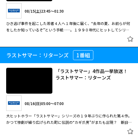
人間を超えた人工知能を搭載し、レーダーに反応しない無敵の“ステルス戦
08/15(土)23:45～01:30
闘機”が人類に宣戦布告！？ スピーディーな空中戦闘シーンを満載したコ
ンバットアクション巨編。
ひき逃げ事件を起こした若者４人へ１年後に届く、“去年の夏、お前らが何
をしたか知っているぞ”という手紙……。１９９０年代にヒットしてシリー
ズ化もされた青春ホラー。
ステルス
ラストサマー：リターンズ
1番組
ラストサマー（字幕版）
「ラストサマー」4作品一挙放送！
08/30(日)05:00～07:10
ラストサマー：リターンズ
人間を超えた人工知能を搭載し、レーダーに反応しない無敵の“ステルス戦
08/15(土)23:45～01:30
闘機”が人類に宣戦布告！？ スピーディーな空中戦闘シーンを満載したコ
ンバットアクション巨編。 ステルスとは飛行機などをレーダーなどに感知
ひき逃げ事件を起こした若者４人へ１年後に届く、“去年の夏、お前らが何
されにくくする技術だが、本作ではステルスである上に人工知能を搭載した
08/16(日)05:00～07:00
をしたか知っているぞ”という手紙……。１９９０年代にヒットしてシリー
無人型戦闘機が登場。だが暴走し、皮肉にも人類の敵になる。米軍はこれを
ズ化もされた青春ホラー。
大ヒットホラー「ラストサマー」シリーズの１９年ぶりに作られた第４作。
倒せるのか。コクピット以外はほとんどＣＧだけで描かれたのが信じられな
閉じる
かつて惨劇が繰り広げられた町に伝説の“カギ爪男”がまたも出現？ 新旧の
いほど、ステルスの戦闘シーンは迫力満点だ。「Ｒａｙ／レイ」でアカデミ
キャストが豪華に共演。 若者４人組が、１年前の犯罪について何者かに脅
ー主演男優賞に輝くＪ・フォックス、「ブレイド３」の美女Ｊ・ビールらキ
されてから、“カギ爪男”が次々と殺人事件を起こした田舎町。そこでかつて
ャストも充実。監督は「トリプルＸ」の活劇派、Ｒ・コーエン。エンドクレ
閉じる