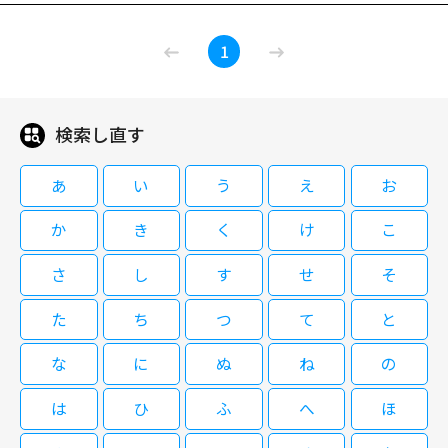
と似た事件を起こしてしまった若者たちとその周囲の人々は、またも謎
ジット後のオチもお見逃しなく！ 近未来。最新のステルス戦闘機を操るパ
「ラストサマー」4作品一挙放送！
の“カギ爪男”に命を狙われ……。物語は第１・２作に続くものだが、当時の
イロット３人、ベン、カーラ、ヘンリーは合衆国海軍の新プロジェクトに抜
1
ラストサマー：リターンズ
新人たちを起用したシリーズらしく、ドラマ「ザ・スタジオ」のＣ・Ｓ・ワ
擢されるが、紹介された４番目のパイロットは、なんと人工知能を搭載した
ンダーズらフレッシュな新顔を主要キャストに抜擢。加えてシリーズ第１・
無人のステルス機《エディ》。エディは戦闘に必要な情報の分析の速さなど
２作のＪ・Ｌ・ヒューイット、Ｆ・プリンゼ・ジュニアが再登場するのもシ
人間を超える能力を持つ。そんなエディがある日、落雷のショックで人工知
リーズのファンにはお楽しみ。 ノースカロライナ州サウスポート。テディ
能に異常をきたす。命令を無視して独自に行動し始めたエディをベンたちは
検索し直す
08/16(日)05:00～07:00
と婚約したダニカ、その親友エヴァとその元恋人マイロ、旧友スティーヴィ
撃墜しようと挑むが……。
ーという５人は海辺の道をドライブ中、テディのせいで、ある車が事故を起
大ヒットホラー「ラストサマー」シリーズの１９年ぶりに作られた第４作。
こすが、５人はその場から逃げ去ってしまう。１年後、別の男性と婚約した
あ
い
う
え
お
かつて惨劇が繰り広げられた町に伝説の“カギ爪男”がまたも出現？ 新旧の
ダニカは、“去年の夏、お前らが何をしたか知っているぞ”という手紙を受け
キャストが豪華に共演。 若者４人組が、１年前の犯罪について何者かに脅
取り、ダニカの新たな婚約者は何者かに殺される。町では１９９７年にも似
か
き
く
け
こ
されてから、“カギ爪男”が次々と殺人事件を起こした田舎町。そこでかつて
た事件が起きていた。
と似た事件を起こしてしまった若者たちとその周囲の人々は、またも謎
さ
し
す
せ
そ
の“カギ爪男”に命を狙われ……。物語は第１・２作に続くものだが、当時の
閉じる
新人たちを起用したシリーズらしく、ドラマ「ザ・スタジオ」のＣ・Ｓ・ワ
た
ち
つ
て
と
ンダーズらフレッシュな新顔を主要キャストに抜擢。加えてシリーズ第１・
２作のＪ・Ｌ・ヒューイット、Ｆ・プリンゼ・ジュニアが再登場するのもシ
な
に
ぬ
ね
の
リーズのファンにはお楽しみ。 ノースカロライナ州サウスポート。テディ
と婚約したダニカ、その親友エヴァとその元恋人マイロ、旧友スティーヴィ
は
ひ
ふ
へ
ほ
ーという５人は海辺の道をドライブ中、テディのせいで、ある車が事故を起
こすが、５人はその場から逃げ去ってしまう。１年後、別の男性と婚約した