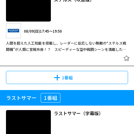
08/09(日)17:45～19:50
人間を超えた人工知能を搭載し、レーダーに反応しない無敵の“ステルス戦
闘機”が人類に宣戦布告！？ スピーディーな空中戦闘シーンを満載したコ
ンバットアクション巨編。
1番組
ラストサマー
1番組
ステルス（吹替版）
ラストサマー（字幕版）
08/09(日)17:45～19:50