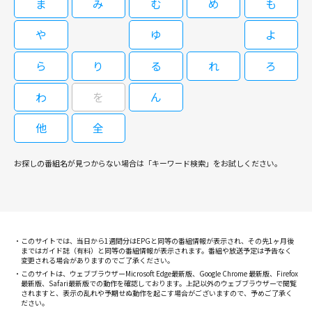
ダニカは、“去年の夏、お前らが何をしたか知っているぞ”という手紙を受け
ま
み
む
め
も
取り、ダニカの新たな婚約者は何者かに殺される。町では１９９７年にも似
た事件が起きていた。
や
ゆ
よ
ら
り
る
れ
ろ
わ
を
ん
他
全
お探しの番組名が見つからない場合は「キーワード検索」をお試しください。
このサイトでは、当日から1週間分はEPGと同等の番組情報が表示され、その先1ヶ月後
まではガイド誌（有料）と同等の番組情報が表示されます。番組や放送予定は予告なく
変更される場合がありますのでご了承ください。
このサイトは、ウェブブラウザーMicrosoft Edge最新版、Google Chrome 最新版、Firefox
最新版、Safari最新版での動作を確認しております。上記以外のウェブブラウザーで閲覧
されますと、表示の乱れや予期せぬ動作を起こす場合がございますので、予めご了承く
ださい。