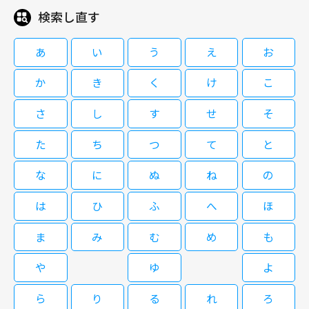
検索し直す
08/08(土)13:55～14:45
本田翼が主演を務め、劇中のボーイズグループ“8LOOM（ブルーム）”が実
あ
い
う
え
お
際に期間限定グループとしてデビューしたことも話題になった大ヒットドラ
マ！
か
き
く
け
こ
さ
し
す
せ
そ
君の花になる #4[字]
た
ち
つ
て
と
な
に
ぬ
ね
の
08/08(土)14:45～15:35
は
ひ
ふ
へ
ほ
本田翼が主演を務め、劇中のボーイズグループ“8LOOM（ブルーム）”が実
ま
み
む
め
も
際に期間限定グループとしてデビューしたことも話題になった大ヒットドラ
マ！
や
ゆ
よ
君の花になる #5[字]
ら
り
る
れ
ろ