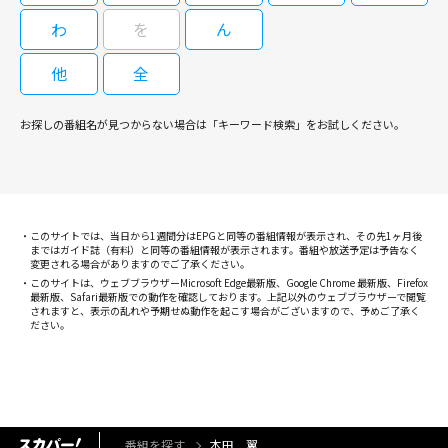
わ
を
ん
他
全
08/08(土)15:35～16:25
本田翼が主演を務め、劇中のボーイズグループ“8LOOM（ブルーム）”が実
お探しの番組名が見つからない場合は「キーワード検索」をお試しください。
際に期間限定グループとしてデビューしたことも話題になった大ヒットドラ
マ！
君の花になる #6[字]
このサイトでは、当日から1週間分はEPGと同等の番組情報が表示され、その先1ヶ月後
まではガイド誌（有料）と同等の番組情報が表示されます。番組や放送予定は予告なく
変更される場合がありますのでご了承ください。
このサイトは、ウェブブラウザーMicrosoft Edge最新版、Google Chrome 最新版、Firefox
最新版、Safari最新版での動作を確認しております。上記以外のウェブブラウザーで閲覧
されますと、表示の乱れや予期せぬ動作を起こす場合がございますので、予めご了承く
ださい。
08/09(日)12:00～12:50
本田翼が主演を務め、劇中のボーイズグループ“8LOOM（ブルーム）”が実
際に期間限定グループとしてデビューしたことも話題になった大ヒットドラ
マ！
番組を探す
本田 翼