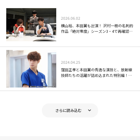
本田翼が主演を務め、劇中のボーイズグループ“8LOOM（ブルーム）”が実
際に期間限定グループとしてデビューしたことも話題になった大ヒットドラ
2026.06.02
マ！
横山裕、本田翼も出演！ 沢村一樹の名刺的
作品「絶対零度」シーズン3・4で再確認す
る役者陣の表情の機微
君の花になる #2[字]
2024.04.25
窪田正孝と本田翼の秀逸な演技と、放射線
08/08(土)13:05～13:55
技師たちの活躍が詰め込まれた特別編！
「ラジエーションハウスII 特別編～トラブ
本田翼が主演を務め、劇中のボーイズグループ“8LOOM（ブルーム）”が実
ル続出！？最悪の日～」
際に期間限定グループとしてデビューしたことも話題になった大ヒットドラ
マ！
さらに読み込む
君の花になる #3[字]