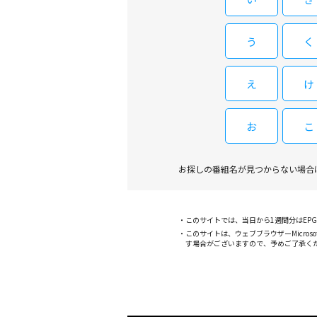
う
く
え
け
お
こ
お探しの番組名が見つからない場合
このサイトでは、当日から1週間分はE
このサイトは、ウェブブラウザーMicroso
す場合がございますので、予めご了承く