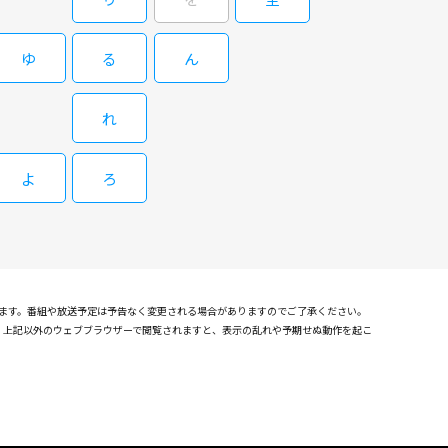
微妙なポジションの瑠璃子をコミカルな表情を見せながら浅野ゆう
に殺された」という匿名のメールが警察に届き、捜査一課の刑事・
ゆ
る
ん
始する。 板垣が売上げを横領していた疑いがあり、急成長している
捜査官が会社を調べることになった。藤堂房雄（伊武雅刀）室長
る。雨宮瑠璃子（浅野ゆう子）と佐山が捜査のため訪れた居酒屋に
れ
瑠璃子は驚いた。 さて、瑠璃子と松下静夫（梨本謙次郎）、中島幸
ぞれの観点から事件の真相に切り込んでいく人気シリーズ の第8
殺人事件に つながる手がかりは発見できなかった。ところが板垣
事件に関わりがあることを知り悩む。やがて村上の 上司が職を辞
日野陽 仁）が相次いで殺された。経理担当の重役・三原佐和子
よ
ろ
石倉三郎、大島さと子、川崎麻世、相島一之、内 田朝陽、中山忍が
社員 たちが死傷する事態に、一代で会社を築いた漆原正康（中丸
 い。そんな中、佐山は社長秘書・徳永美鈴（滝沢沙織）の動きに
つける。そこには男が血を流して倒れていて、すでに息絶えてい
つつあった。 やがて、殺された田所と負傷した三原が、10年前に世
と、そこには、元刑事で村上の上司でもあった南雲大作（石倉三
。 佐山はその事件の捜査を担当していたが、詐欺の被害者が自殺
けだと語り、立ち去った。 死んでいたのは経済ジャーナリストの唐
なって残っていた。瑠璃子と佐山は詐欺事件が今回の連続殺人に大
察は殺人事件として 捜査を開始。瑠璃子たち財務捜査官は、唐沢
れます。番組や放送予定は予告なく変更される場合がありますのでご了承ください。
めた。村上は その書類の中に、南雲の娘・雪乃（中山忍）の夫で
確認しております。上記以外のウェブブラウザーで閲覧されますと、表示の乱れや予期せぬ動作を起こ
事件に関 与していた疑惑がさらに深まった…。