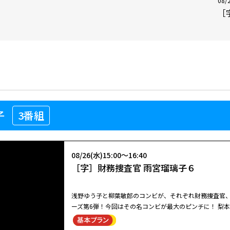
08/
［
子
3番組
08/26(水)15:00～16:40
［字］財務捜査官 雨宮瑠璃子６
浅野ゆう子と柳葉敏郎のコンビが、それぞれ財務捜査官、
ーズ第6弾！今回はその名コンビが最大のピンチに！ 梨
梶剛士、村井美樹、長門裕之ほかの芝居達者 なゲスト出
る直前の美木良介も出演。 【ストーリー】 大規模農園を経営する会社社長、河田陽一（八十田勇一）が他殺死体となって発