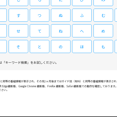
念の違いから時に反目する村上と佐山。男 性二人の間で
子が好演する。 【ストーリー】 居酒屋の店長・板垣正明（松川貴弘）が殺された。店は全国展開する外食産業会社の系列
で、板垣は何者かに毒を 盛られたようだ。「店長は会社
す
つ
ぬ
ふ
む
08/28(金)15:00～16:40
村上徳郎（柳葉敏郎） と五十川圭（若山慎）が捜査を開
［字］財務捜査官 雨宮瑠璃子８
会社自体にも様々な疑惑がある事から、捜査二課の財務 
は、新任の佐山隆一（益岡徹）係長に捜査の指揮を 任せ
せ
て
ね
へ
め
村上も来ており、その時、村上と佐山が同期 だと知り、
浅野ゆう子と柳葉敏郎のコンビが財務捜査官と刑事、それ
太（津田寛治）たちは応酬した膨大な書類と格闘するが、
弾。柳葉演じる熱血刑事・村上は尊敬するかつての上司が
の上司・田所慶介（乃木涼介）とさらに専務・石黒卓也（
そ
と
の
ほ
も
するきっかけとなった13年前の悲劇も明らかになり…。
（有森也実）も階段で突き落とされ怪我を負った。次々と
ゲスト出演。2014年作品。 【ストーリー】 ある熟年合コンで偶然同席した、雨宮瑠璃子（浅野ゆう子）と村上徳郎（柳葉
新将）社長とその妻・久代（鷲尾真知子）は動揺を隠せな
敏郎）は、その帰り道、女性の悲鳴を聞 いて現場に駆け
は「キーワード検索」をお試しください。
注目する。一方、村上も独自の捜査で事件の真相に 迫り
た。男が落ちたと見られるビルの階 段を村上が駆け上る
間を騒がせた大型詐欺事件の加害者だったことが判明する
閉じる
郎）が。いぶかる村上に南雲は たまたま通りかかっただ
した上に、事実を徹底解明できなかったことが心の 傷と
沢守（萩野崇）で、部屋に争った形跡があったことから警
きな影を落としていることに気付くのだっ た…。
PGと同等の番組情報が表示され、その先1ヶ月後まではガイド誌（有料）と同等の番組情報が表示さ
がインサイダー取引と投資詐欺を働いていたことを突き止
ft Edge最新版、Google Chrome 最新版、Firefox 最新版、Safari最新版での動作を
ある近藤智久（川崎麻世）の名前を発見して驚く。南雲が
ださい。