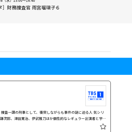
26（水）15:00～16:40
字］財務捜査官 雨宮瑠璃子６
捜査一課の刑事として、衝突しながらも事件の謎に迫る人 気シリ
本謙次郎、津田寛治、伊武雅刀ほか個性的なレギュラー出演者と宇
演者にもご注目を。また、ロングブレスダイエットで大ブレイクす