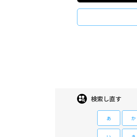
検索し直す
あ
か
い
き