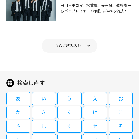
HERO(2014年)（全11話） 第10話
08/26(水)12:05～13:00
田口トモロヲ、松重豊、光石研、遠藤憲一
士・間宮貴子（天海祐希）。メディアにもしばしば登場し、今や売れっ子弁
08/30(日)01:45～06:00
「最終章突入 暴かれる真実の代
らバイプレイヤーの個性あふれる演技！役
離婚弁護士Ⅱ～ハンサム ウーマン～
護士として活躍する彼女のもとに、今日もまた新たな依頼者が訪ねてくるの
償・・・城西支部最後の事件」 ＜出
かつて家庭を捨て、一人で生きる道を選んだ女性が余命3ヶ月を宣告され、
所広司・天海祐希ら豪華俳優陣も出演「バ
#6,7
だった・・・。
阿部寛主演のリーガルドラマ。極貧状態の弁護士事務所を営む弁護士と事務
演＞ 木村拓哉／北川景子／杉本哲太
イプレイヤーズ もしも100人の名脇役が
余命のことは誰にも告げずに「娘と過ごす最後の夏」を精一杯生きる物語。
所のメンバーたちが難事件に挑む。出演はほかに須藤理彩、今井翼、浅野ゆ
映画を作ったら」
／濱田岳／正名僕蔵／吉田羊／田中
明日香（天海祐希）は設計事務所に勤める一級建築士。彼女にはかつて育児
う子。 子どもの頃から弁護士に憧れていた銀行員・石田良子（須藤理彩）
要次／勝矢／松重豊／八嶋智人／小
08/16(日)12:23～13:21
に疲れ、娘と夫・聡（佐々木蔵之介）を置いて家を出たという過去があっ
は、不良債権を取り立てる調査課へ異動となる。そんなある日、事務所開設
日向文世／角野卓造 ほか
た。それでも娘・歩（福田麻由子）が6歳になるまでは年に一度誕生日に会
08/24(月)22:55～00:40
さらに読み込む
資金を返済していない弁護士・有働和明（阿部寛）のもとを訪ねるが、そこ
ラストプレゼント 娘と生きる最後の
っていたが、ここ2年は、プレゼントだけを一方的に送りつけるというひど
は１Kのアパートで、有働は良子の話に「金がない！」と即座に言い切る。
夏 #10-11（終）
い母親だった。そんな明日香が、36歳のある日、ガンで余命３ヶ月と宣告
天海祐希主演のリーガルドラマの続編。敏腕弁護士の活躍と恋を描く。出演
閉じる
自分が今まで想像していた弁護士像とは正反対の有働に戸惑う良子だった
される。彼女は迷った末、歩の９歳の誕生日に会いに出かける。しかし、そ
はほかに瀬戸朝香、玉山鉄二、佐々木蔵之介、片瀬那奈、宇梶剛士、松重
HERO(2014年)（全11話） 第11話
が・・・。
こには聡の再婚相手で、新しい母親になろうとしている百瀬有里（永作博
豊、戸田恵子、津川雅彦。 離婚をはじめとするさまざまな家事事件を通し
「前代未聞の裁判員裁判!久利生検事
美）がいた…。
て数多くの人間ドラマを目の当たりにし、人としても一回り成長した弁護
生命をかけた決断 正義の為の最終決
08/31(月)10:50～13:00
検索し直す
士・間宮貴子（天海祐希）。メディアにもしばしば登場し、今や売れっ子弁
戦」 ＜出演＞ 木村拓哉／北川景子／
離婚弁護士Ⅱ～ハンサム ウーマン～
護士として活躍する彼女のもとに、今日もまた新たな依頼者が訪ねてくるの
杉本哲太／濱田岳／正名僕蔵／吉田
かつて家庭を捨て、一人で生きる道を選んだ女性が余命3ヶ月を宣告され、
#8,9
だった・・・。
あ
い
う
え
お
羊／田中要次／勝矢／松重豊／八嶋
08/16(日)13:21～14:30
余命のことは誰にも告げずに「娘と過ごす最後の夏」を精一杯生きる物語。
智人／小日向文世／角野卓造 ほか
明日香（天海祐希）は設計事務所に勤める一級建築士。彼女にはかつて育児
か
き
く
け
こ
に疲れ、娘と夫・聡（佐々木蔵之介）を置いて家を出たという過去があっ
た。それでも娘・歩（福田麻由子）が6歳になるまでは年に一度誕生日に会
08/25(火)22:55～00:40
っていたが、ここ2年は、プレゼントだけを一方的に送りつけるというひど
さ
し
す
せ
そ
閉じる
い母親だった。そんな明日香が、36歳のある日、ガンで余命３ヶ月と宣告
天海祐希主演のリーガルドラマの続編。敏腕弁護士の活躍と恋を描く。出演
閉じる
される。彼女は迷った末、歩の９歳の誕生日に会いに出かける。しかし、そ