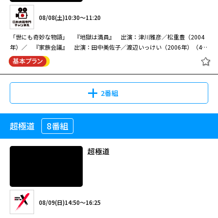
前作より3年ぶりに帰ってきた夜食誘惑ドラマの決定版、「深夜食堂」シリ
08/08(土)10:30～11:20
ーズの第3弾。もはや名物となった番組最後でのレシピ紹介は、パワーアッ
プして今回も健在！
「世にも奇妙な物語」 『地獄は満員』 出演：津川雅彦／松重豊（2004
年）／ 『家族会議』 出演：田中美佐子／渡辺いっけい（2006年）（44
分）
深夜食堂 ３ #27,28
2番組
08/21(金)22:55～23:55
超極道
8番組
世にも奇妙な物語 傑作選 #9 「地
みたび開店します。 前作より3年ぶりに帰ってきた夜食誘惑ドラマの決定
獄は満員」/「家族会議」
版、小林薫主演「深夜食堂」シリーズの第3弾。もはや名物となった番組最
超極道
後でのレシピ紹介は、パワーアップして今回も健在！ 繁華街の片隅の小さ
な食堂。営業時間は深夜0時から朝の7時頃まで。人呼んで「深夜食堂」。
メニューは豚汁定食にビール、酒、焼酎、それだけ。あとは勝手に注文すれ
08/08(土)10:30～11:20
深夜食堂 ３（終） #29,30
ば、できるものならマスター（小林薫）が作ってくれる。今夜も、小寿々
（綾田俊樹）や忠さん（不破万作）たち、お馴染みの面々が、めしやで話に
「世にも奇妙な物語」 『地獄は満員』 出演：津川雅彦／松重豊（2004
08/09(日)14:50～16:25
花を咲かせている。
年）／ 『家族会議』 出演：田中美佐子／渡辺いっけい（2006年）（44
分）