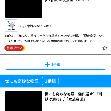
08/07(金)22:55～23:55
前作より3年ぶりに帰ってきた夜食誘惑ドラマの決定版、「深夜食堂」シリ
ーズの第3弾。もはや名物となった番組最後でのレシピ紹介は、パワーアッ
プして今回も健在！
2番組
世にも奇妙な物語
3番組
[HV][字]深夜食堂 ３#25-26
世にも奇妙な物語 傑作選 #9 「地
獄は満員」/「家族会議」
08/07(金)22:55～23:55