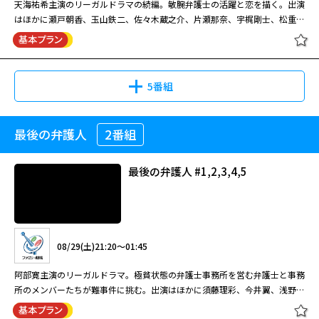
る！！ 何かにとり憑かれたように、異様なまでに脱獄に固執する囚人・北
天海祐希主演のリーガルドラマの続編。敏腕弁護士の活躍と恋を描く。出演
娘・萩乃（宮地真緒）との婚礼を阻止したい師範代・峰丹波（松重豊）に頼
に疲れ、娘と夫・聡（佐々木蔵之介）を置いて家を出たという過去があっ
原（小沢仁志）。誰かが待っているでもなく、自由を求めるでもなく、ただ
はほかに瀬戸朝香、玉山鉄二、佐々木蔵之介、片瀬那奈、宇梶剛士、松重
08/28(金)23:00～01:00
まれ、引き出物として国元から運ばれてきた壺を盗み出したのだ。その後、
た。それでも娘・歩（福田麻由子）が6歳になるまでは年に一度誕生日に会
ひたすら脱獄する事に全てを賭ける、生まれながらの脱獄者―――弟分・立花（鬼
豊、戸田恵子、津川雅彦。 離婚をはじめとするさまざまな家事事件を通し
ひょんなことから壺は、汁粉屋の小僧・チョビ安（西原信裕）の手を経て左
ラストプレゼント 娘と生きる最後の
っていたが、ここ2年は、プレゼントだけを一方的に送りつけるというひど
大脱獄
丸）をかばい、一身に罪を背負って服役していた元石岡組組員・国安（光石
て数多くの人間ドラマを目の当たりにし、人としても一回り成長した弁護
何度も映画化、ドラマ化、舞台化されてきた時代劇ヒーロー・丹下左膳。
膳のもとへわたるが、その中には、柳生家に伝わる隠し金百万両の在りかを
夏 #3-4
HERO(2014年)（全11話） 第6話
い母親だった。そんな明日香が、36歳のある日、ガンで余命３ヶ月と宣告
研）は入所後、組を引退し、模範囚として日々を送っていた。が、北原が入
士・間宮貴子（天海祐希）。メディアにもしばしば登場し、今や売れっ子弁
2004年に日本テレビ系で放送されたスペシャル時代劇。伯父の萬屋錦之介
記した図面が隠されているという……。
「遠藤事務官逮捕!惨劇の合コン」 ＜
される。彼女は迷った末、歩の９歳の誕生日に会いに出かける。しかし、そ
獄してきた事により、何かが狂い始める―――。北原の不気味なまでにギラギラと
護士として活躍する彼女のもとに、今日もまた新たな依頼者が訪ねてくるの
（中村錦之助）も演じたことのある丹下左膳役に挑んだ中村獅童は、同年
出演＞ 木村拓哉／北川景子／杉本哲
5番組
こには聡の再婚相手で、新しい母親になろうとしている百瀬有里（永作博
した目が、国安の中で眠っていた過去を目覚めさせたのだった。一方、看
だった・・・。
12月から新橋演舞場で舞台版『丹下左膳』にも主演し、持ち味を存分に発
太／濱田岳／正名僕蔵／吉田羊／田
美）がいた…。
守・萩原（隆大介）は北原を更正させようと、さまざまな手段を試みるが、
揮して好評を得た。墨で描いた髑髏柄が入った白地の着流し衣裳にも注目。
中要次／勝矢／松重豊／八嶋智人／
08/19(水)11:00～13:00
08/29(土)07:40～09:41
北原は頑なに沈黙を守り続ける。北原が企てる新たな脱獄計画とは…そして
徳川八代将軍・吉宗（風間杜夫）の治世。隻眼隻腕の素浪人・丹下左膳（中
小日向文世／角野卓造 ほか
08/15(土)14:42～15:30
最後の弁護人
2番組
（新）離婚弁護士Ⅱ～ハンサム ウー
閉じる
複雑に絡み合う男達の絆の先に待ち受けていたものは…！？
村獅童）が居候する浅草駒形の小唄師匠・お藤（ともさかりえ）の家に、鼓
かつて家庭を捨て、一人で生きる道を選んだ女性が余命3ヶ月を宣告され、
マン～ #1
鬼才・光石冨士朗が描き出す、逃走に憑かれた男の息づまる闘い。オールス
芸人でお藤の舎弟の与吉（渡辺いっけい）が、伊賀藩の次男坊・柳生源三郎
余命のことは誰にも告げずに「娘と過ごす最後の夏」を精一杯生きる物語。
ターキャストで贈る、緊迫の脱獄巨編！！ 骨を砕き、血を流してヤツは出
（RIKIYA）から盗んだ壺を持ち込んできた。与吉は、源三郎と司馬道場の
最後の弁護人 #1,2,3,4,5
明日香（天海祐希）は設計事務所に勤める一級建築士。彼女にはかつて育児
る！！ 何かにとり憑かれたように、異様なまでに脱獄に固執する囚人・北
娘・萩乃（宮地真緒）との婚礼を阻止したい師範代・峰丹波（松重豊）に頼
に疲れ、娘と夫・聡（佐々木蔵之介）を置いて家を出たという過去があっ
原（小沢仁志）。誰かが待っているでもなく、自由を求めるでもなく、ただ
まれ、引き出物として国元から運ばれてきた壺を盗み出したのだ。その後、
HERO(2014年)（全11話） 第7話
た。それでも娘・歩（福田麻由子）が6歳になるまでは年に一度誕生日に会
08/18(火)23:50～00:50
ひたすら脱獄する事に全てを賭ける、生まれながらの脱獄者―――弟分・立花（鬼
ひょんなことから壺は、汁粉屋の小僧・チョビ安（西原信裕）の手を経て左
ラストプレゼント 娘と生きる最後の
「運命の出会い!?愛憎の熱海出張」
っていたが、ここ2年は、プレゼントだけを一方的に送りつけるというひど
大脱獄
丸）をかばい、一身に罪を背負って服役していた元石岡組組員・国安（光石
膳のもとへわたるが、その中には、柳生家に伝わる隠し金百万両の在りかを
夏 #5-6
＜出演＞ 木村拓哉／北川景子／杉本
い母親だった。そんな明日香が、36歳のある日、ガンで余命３ヶ月と宣告
天海祐希主演のリーガルドラマの続編。敏腕弁護士の活躍と恋を描く。出演
研）は入所後、組を引退し、模範囚として日々を送っていた。が、北原が入
記した図面が隠されているという……。
08/29(土)21:20～01:45
哲太／濱田岳／正名僕蔵／吉田羊／
される。彼女は迷った末、歩の９歳の誕生日に会いに出かける。しかし、そ
はほかに瀬戸朝香、玉山鉄二、佐々木蔵之介、片瀬那奈、宇梶剛士、松重
獄してきた事により、何かが狂い始める―――。北原の不気味なまでにギラギラと
田中要次／勝矢／松重豊／八嶋智人
こには聡の再婚相手で、新しい母親になろうとしている百瀬有里（永作博
豊、戸田恵子、津川雅彦。 離婚をはじめとするさまざまな家事事件を通し
した目が、国安の中で眠っていた過去を目覚めさせたのだった。一方、看
阿部寛主演のリーガルドラマ。極貧状態の弁護士事務所を営む弁護士と事務
／小日向文世／角野卓造 ほか
08/16(日)10:00～10:48
美）がいた…。
て数多くの人間ドラマを目の当たりにし、人としても一回り成長した弁護
守・萩原（隆大介）は北原を更正させようと、さまざまな手段を試みるが、
所のメンバーたちが難事件に挑む。出演はほかに須藤理彩、今井翼、浅野ゆ
08/24(月)11:00～13:00
士・間宮貴子（天海祐希）。メディアにもしばしば登場し、今や売れっ子弁
08/31(月)19:00～21:01
北原は頑なに沈黙を守り続ける。北原が企てる新たな脱獄計画とは…そして
う子。 子どもの頃から弁護士に憧れていた銀行員・石田良子（須藤理彩）
離婚弁護士Ⅱ～ハンサム ウーマン～
護士として活躍する彼女のもとに、今日もまた新たな依頼者が訪ねてくるの
複雑に絡み合う男達の絆の先に待ち受けていたものは…！？