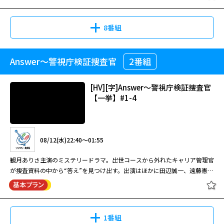
「地獄は満員」・・・ ある日突然、“地獄が満員”となり、極悪人は死なず
命センターに重傷の夫婦(田中美佐子・渡辺いっけい)と娘(室田恵理)の3人が
に済むという世界に変わってしまった。 「家族会議」・・・「3人の中から
運ばれてくる。3人謎の声が語るメッセージとともに朝を迎える。｢３人は
1人の命を犠牲にすれば、ほかの2人は助かる。3日後の午前0時までに誰か1
死ぬ運命。ただし、３人のうち１人の命を犠牲にすれば、他の２人は助か
8番組
人を殺すこと。もしその1人を決められなければ全員が死ぬことになる。自
る。三日後の午前０時までに誰か１人を殺しなさい。もし、そのひとりを決
殺は認めない」という謎のメッセージを耳にすることに。家族会議が繰り広
められなければ、全員が死ぬことになる。自殺は認めない。ここは生と死の
08/12(水)07:50～09:25
げられる。 世にも奇妙な物語～2004秋の特別編～『地獄は満員』 ある日突
はざまの町。誰が死ぬのか、家族会議をして決めなさい｣
Answer～警視庁検証捜査官
2番組
大脱獄
閉じる
然、“地獄が満員”となり、極悪人は死なずに済むという世界に変わってしま
2002年作【出演】哀川翔 中村麻美 寺島進 鬼丸【監督】瀬々敬久【内
った。人々が我先にと悪事へ走り始める中、ヤクザの組長・超極悪人の剛三
容】侠に戦い、侠に死す！お前ら、三途の川まで道連れだ！
（津川雅彦）は、笑いが止まらない。敵対する組からいくら命を狙われよう
[HV][字]Answer～警視庁検証捜査官
と、医者からがんを宣告されようと絶対に死なないからだ。ところが、そん
【一挙】#1-4
な剛三を悲劇が襲う。最愛の手下が、自分をかばって撃たれ、死んでしまっ
08/10(月)18:40～20:41
たのだ。 世にも奇妙な物語～2006秋の特別編～『家族会議』 ある日救急救
超極道
命センターに重傷の夫婦(田中美佐子・渡辺いっけい)と娘(室田恵理)の3人が
2002年作【出演】小沢仁志 夏木陽介 光石研 鬼丸【監督】光石冨士朗
運ばれてくる。3人謎の声が語るメッセージとともに朝を迎える。｢３人は
08/12(水)22:40～01:55
【内容】骨を砕き、血を流してヤツは出る！！
死ぬ運命。ただし、３人のうち１人の命を犠牲にすれば、他の２人は助か
る。三日後の午前０時までに誰か１人を殺しなさい。もし、そのひとりを決
観月ありさ主演のミステリードラマ。出世コースから外れたキャリア管理官
められなければ、全員が死ぬことになる。自殺は認めない。ここは生と死の
が捜査資料の中から“答え”を見つけ出す。出演はほかに田辺誠一、遠藤憲
08/15(土)21:20～22:55
はざまの町。誰が死ぬのか、家族会議をして決めなさい｣
一、松重豊、片岡鶴太郎。
大脱獄
極道の世界に突如舞い降りた男・滝島の生き様を描いた任侠アクション。侠
に戦い、侠に死す！お前ら、三途の川まで道連れだ！ 侠を極め鬼と化す！
寂れた街―――陽炎の中、突如現れた謎の男・滝島（哀川翔）―――その目は悲しみと憎
1番組
悪に支配されていた…。シャブにまみれた冨樫組組長・冨樫（下元史朗）汚