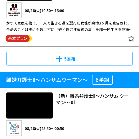
／松重豊／八嶋智人／小日向文世／
08/15(土)12:08～13:06
大脱獄
丸）をかばい、一身に罪を背負って服役していた元石岡組組員・国安（光石
何度も映画化、ドラマ化、舞台化されてきた時代劇ヒーロー・丹下左膳。
極道の世界に突如舞い降りた男・滝島の生き様を描いた任侠アクション。侠
角野卓造 ほか
08/18(火)10:50～13:00
研）は入所後、組を引退し、模範囚として日々を送っていた。が、北原が入
2004年に日本テレビ系で放送されたスペシャル時代劇。伯父の萬屋錦之介
に戦い、侠に死す！お前ら、三途の川まで道連れだ！ 侠を極め鬼と化す！
獄してきた事により、何かが狂い始める―――。北原の不気味なまでにギラギラと
（中村錦之助）も演じたことのある丹下左膳役に挑んだ中村獅童は、同年
寂れた街―――陽炎の中、突如現れた謎の男・滝島（哀川翔）―――その目は悲しみと憎
かつて家庭を捨て、一人で生きる道を選んだ女性が余命3ヶ月を宣告され、
した目が、国安の中で眠っていた過去を目覚めさせたのだった。一方、看
12月から新橋演舞場で舞台版『丹下左膳』にも主演し、持ち味を存分に発
悪に支配されていた…。シャブにまみれた冨樫組組長・冨樫（下元史朗）汚
余命のことは誰にも告げずに「娘と過ごす最後の夏」を精一杯生きる物語。
守・萩原（隆大介）は北原を更正させようと、さまざまな手段を試みるが、
揮して好評を得た。墨で描いた髑髏柄が入った白地の着流し衣裳にも注目。
HERO(2014年)（全11話） 第4話
職刑事・村田（寺島進）を金で操り、街を意のままに牛耳っていた。そんな
明日香（天海祐希）は設計事務所に勤める一級建築士。彼女にはかつて育児
丹下左膳 主演：中村獅童
08/25(火)02:50～04:51
北原は頑なに沈黙を守り続ける。北原が企てる新たな脱獄計画とは…そして
徳川八代将軍・吉宗（風間杜夫）の治世。隻眼隻腕の素浪人・丹下左膳（中
超極道
「美鈴検事登場!お前は俺が守る」 ＜
冨樫に不信を抱いた冨樫組傘下の竜王会組長・南（松重豊）は冨樫の陰謀に
に疲れ、娘と夫・聡（佐々木蔵之介）を置いて家を出たという過去があっ
複雑に絡み合う男達の絆の先に待ち受けていたものは…！？
村獅童）が居候する浅草駒形の小唄師匠・お藤（ともさかりえ）の家に、鼓
出演＞ 木村拓哉／北川景子／杉本哲
より、刑務所に送り込まれてしまう。そんなある日、南に代わって組を仕切
た。それでも娘・歩（福田麻由子）が6歳になるまでは年に一度誕生日に会
鬼才・光石冨士朗が描き出す、逃走に憑かれた男の息づまる闘い。オールス
芸人でお藤の舎弟の与吉（渡辺いっけい）が、伊賀藩の次男坊・柳生源三郎
太／濱田岳／正名僕蔵／吉田羊／田
る事になった新城（鬼丸）と南の妹・洋子（中村麻美）の前に滝島が現れ、
っていたが、ここ2年は、プレゼントだけを一方的に送りつけるというひど
ターキャストで贈る、緊迫の脱獄巨編！！ 骨を砕き、血を流してヤツは出
5番組
（RIKIYA）から盗んだ壺を持ち込んできた。与吉は、源三郎と司馬道場の
中要次／勝矢／松重豊／八嶋智人／
ある企みを話し始める…。
い母親だった。そんな明日香が、36歳のある日、ガンで余命３ヶ月と宣告
る！！ 何かにとり憑かれたように、異様なまでに脱獄に固執する囚人・北
娘・萩乃（宮地真緒）との婚礼を阻止したい師範代・峰丹波（松重豊）に頼
小日向文世／角野卓造 ほか
08/15(土)13:06～13:54
される。彼女は迷った末、歩の９歳の誕生日に会いに出かける。しかし、そ
原（小沢仁志）。誰かが待っているでもなく、自由を求めるでもなく、ただ
08/23(日)19:00～21:05
まれ、引き出物として国元から運ばれてきた壺を盗み出したのだ。その後、
08/30(日)19:10～20:45
こには聡の再婚相手で、新しい母親になろうとしている百瀬有里（永作博
ひたすら脱獄する事に全てを賭ける、生まれながらの脱獄者―――弟分・立花（鬼
ひょんなことから壺は、汁粉屋の小僧・チョビ安（西原信裕）の手を経て左
離婚弁護士Ⅱ～ハンサムウーマン～
6番組
ラストプレゼント 娘と生きる最後の
美）がいた…。
大脱獄
丸）をかばい、一身に罪を背負って服役していた元石岡組組員・国安（光石
何度も映画化、ドラマ化、舞台化されてきた時代劇ヒーロー・丹下左膳。
膳のもとへわたるが、その中には、柳生家に伝わる隠し金百万両の在りかを
夏 #1-2
極道の世界に突如舞い降りた男・滝島の生き様を描いた任侠アクション。侠
研）は入所後、組を引退し、模範囚として日々を送っていた。が、北原が入
2004年に日本テレビ系で放送されたスペシャル時代劇。伯父の萬屋錦之介
記した図面が隠されているという……。
に戦い、侠に死す！お前ら、三途の川まで道連れだ！ 侠を極め鬼と化す！
（新）離婚弁護士Ⅱ～ハンサム ウー
獄してきた事により、何かが狂い始める―――。北原の不気味なまでにギラギラと
（中村錦之助）も演じたことのある丹下左膳役に挑んだ中村獅童は、同年
HERO(2014年)（全11話） 第5話
寂れた街―――陽炎の中、突如現れた謎の男・滝島（哀川翔）―――その目は悲しみと憎
マン～ #1
した目が、国安の中で眠っていた過去を目覚めさせたのだった。一方、看
12月から新橋演舞場で舞台版『丹下左膳』にも主演し、持ち味を存分に発
「鬼の検事と秘密を知る少女の涙」
悪に支配されていた…。シャブにまみれた冨樫組組長・冨樫（下元史朗）汚
守・萩原（隆大介）は北原を更正させようと、さまざまな手段を試みるが、
揮して好評を得た。墨で描いた髑髏柄が入った白地の着流し衣裳にも注目。
＜出演＞ 木村拓哉／北川景子／杉本
08/18(火)10:50～13:00
職刑事・村田（寺島進）を金で操り、街を意のままに牛耳っていた。そんな
【時代劇プレミアム23】 丹下左膳
08/26(水)17:20～19:21
北原は頑なに沈黙を守り続ける。北原が企てる新たな脱獄計画とは…そして
徳川八代将軍・吉宗（風間杜夫）の治世。隻眼隻腕の素浪人・丹下左膳（中
哲太／濱田岳／正名僕蔵／吉田羊／
冨樫に不信を抱いた冨樫組傘下の竜王会組長・南（松重豊）は冨樫の陰謀に
主演：中村獅童
複雑に絡み合う男達の絆の先に待ち受けていたものは…！？
村獅童）が居候する浅草駒形の小唄師匠・お藤（ともさかりえ）の家に、鼓
閉じる
かつて家庭を捨て、一人で生きる道を選んだ女性が余命3ヶ月を宣告され、
田中要次／勝矢／松重豊／八嶋智人
より、刑務所に送り込まれてしまう。そんなある日、南に代わって組を仕切
鬼才・光石冨士朗が描き出す、逃走に憑かれた男の息づまる闘い。オールス
08/18(火)23:50～00:50
芸人でお藤の舎弟の与吉（渡辺いっけい）が、伊賀藩の次男坊・柳生源三郎
余命のことは誰にも告げずに「娘と過ごす最後の夏」を精一杯生きる物語。
／小日向文世／角野卓造 ほか
08/15(土)13:54～14:42
る事になった新城（鬼丸）と南の妹・洋子（中村麻美）の前に滝島が現れ、
ターキャストで贈る、緊迫の脱獄巨編！！ 骨を砕き、血を流してヤツは出
（RIKIYA）から盗んだ壺を持ち込んできた。与吉は、源三郎と司馬道場の
明日香（天海祐希）は設計事務所に勤める一級建築士。彼女にはかつて育児
ある企みを話し始める…。