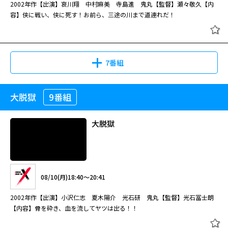
2002年作【出演】哀川翔 中村麻美 寺島進 鬼丸【監督】瀬々敬久【内
容】侠に戦い、侠に死す！お前ら、三途の川まで道連れだ！
08/28(金)22:55～23:55
世にも奇妙な物語 傑作選 #9 「地獄
みたび開店します。 前作より3年ぶりに帰ってきた夜食誘惑ドラマの決定
は満員」/「家族会議」
版、小林薫主演「深夜食堂」シリーズの第3弾。もはや名物となった番組最
後でのレシピ紹介は、パワーアップして今回も健在！ 繁華街の片隅の小さ
7番組
な食堂。営業時間は深夜0時から朝の7時頃まで。人呼んで「深夜食堂」。
メニューは豚汁定食にビール、酒、焼酎、それだけ。あとは勝手に注文すれ
08/15(土)00:20～01:10
ば、できるものならマスター（小林薫）が作ってくれる。今夜も、小寿々
大脱獄
9番組
超極道
閉じる
（綾田俊樹）や忠さん（不破万作）たち、お馴染みの面々が、めしやで話に
「地獄は満員」・・・ ある日突然、“地獄が満員”となり、極悪人は死なず
花を咲かせている。
に済むという世界に変わってしまった。 「家族会議」・・・「3人の中から
大脱獄
1人の命を犠牲にすれば、ほかの2人は助かる。3日後の午前0時までに誰か1
人を殺すこと。もしその1人を決められなければ全員が死ぬことになる。自
殺は認めない」という謎のメッセージを耳にすることに。家族会議が繰り広
08/09(日)14:50～16:25
世にも奇妙な物語 傑作選 #9 「地獄
げられる。 世にも奇妙な物語～2004秋の特別編～『地獄は満員』 ある日突
は満員」/「家族会議」
然、“地獄が満員”となり、極悪人は死なずに済むという世界に変わってしま
2002年作【出演】哀川翔 中村麻美 寺島進 鬼丸【監督】瀬々敬久【内
08/10(月)18:40～20:41
った。人々が我先にと悪事へ走り始める中、ヤクザの組長・超極悪人の剛三
容】侠に戦い、侠に死す！お前ら、三途の川まで道連れだ！
（津川雅彦）は、笑いが止まらない。敵対する組からいくら命を狙われよう
2002年作【出演】小沢仁志 夏木陽介 光石研 鬼丸【監督】光石冨士朗
と、医者からがんを宣告されようと絶対に死なないからだ。ところが、そん
【内容】骨を砕き、血を流してヤツは出る！！
08/31(月)02:40～03:40
な剛三を悲劇が襲う。最愛の手下が、自分をかばって撃たれ、死んでしまっ
たのだ。 世にも奇妙な物語～2006秋の特別編～『家族会議』 ある日救急救
超極道