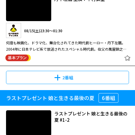
に戦い、侠に死す！お前ら、三途の川まで道連れだ！ 侠を極め鬼と化す！
出演＞ 木村拓哉／北川景子／杉本哲
獄してきた事により、何かが狂い始める―――。北原の不気味なまでにギラギラと
が捜査資料の中から“答え”を見つけ出す。出演はほかに田辺誠一、遠藤憲
寂れた街―――陽炎の中、突如現れた謎の男・滝島（哀川翔）―――その目は悲しみと憎
太／濱田岳／正名僕蔵／吉田羊／田
した目が、国安の中で眠っていた過去を目覚めさせたのだった。一方、看
一、松重豊、片岡鶴太郎。
悪に支配されていた…。シャブにまみれた冨樫組組長・冨樫（下元史朗）汚
中要次／勝矢／松重豊／八嶋智人／
08/15(土)10:00～11:10
守・萩原（隆大介）は北原を更正させようと、さまざまな手段を試みるが、
職刑事・村田（寺島進）を金で操り、街を意のままに牛耳っていた。そんな
小日向文世／角野卓造 ほか
08/18(火)06:00～08:01
北原は頑なに沈黙を守り続ける。北原が企てる新たな脱獄計画とは…そして
超極道
冨樫に不信を抱いた冨樫組傘下の竜王会組長・南（松重豊）は冨樫の陰謀に
複雑に絡み合う男達の絆の先に待ち受けていたものは…！？
08/15(土)23:30～01:30
より、刑務所に送り込まれてしまう。そんなある日、南に代わって組を仕切
鬼才・光石冨士朗が描き出す、逃走に憑かれた男の息づまる闘い。オールス
閉じる
る事になった新城（鬼丸）と南の妹・洋子（中村麻美）の前に滝島が現れ、
ターキャストで贈る、緊迫の脱獄巨編！！ 骨を砕き、血を流してヤツは出
何度も映画化、ドラマ化、舞台化されてきた時代劇ヒーロー・丹下左膳。
HERO(2014年)（全11話） 第2話
ある企みを話し始める…。
る！！ 何かにとり憑かれたように、異様なまでに脱獄に固執する囚人・北
2004年に日本テレビ系で放送されたスペシャル時代劇。伯父の萬屋錦之介
「久利生VS敏腕弁護士!女の敵・・・
原（小沢仁志）。誰かが待っているでもなく、自由を求めるでもなく、ただ
（中村錦之助）も演じたことのある丹下左膳役に挑んだ中村獅童は、同年
二人の痴漢の嘘と謎」 ＜出演＞ 木村
08/24(月)16:30～18:05
ひたすら脱獄する事に全てを賭ける、生まれながらの脱獄者―――弟分・立花（鬼
12月から新橋演舞場で舞台版『丹下左膳』にも主演し、持ち味を存分に発
拓哉／北川景子／杉本哲太／濱田岳
大脱獄
丸）をかばい、一身に罪を背負って服役していた元石岡組組員・国安（光石
揮して好評を得た。墨で描いた髑髏柄が入った白地の着流し衣裳にも注目。
極道の世界に突如舞い降りた男・滝島の生き様を描いた任侠アクション。侠
／正名僕蔵／吉田羊／田中要次／勝
研）は入所後、組を引退し、模範囚として日々を送っていた。が、北原が入
徳川八代将軍・吉宗（風間杜夫）の治世。隻眼隻腕の素浪人・丹下左膳（中
に戦い、侠に死す！お前ら、三途の川まで道連れだ！ 侠を極め鬼と化す！
矢／松重豊／八嶋智人／小日向文世
08/15(土)11:10～12:08
2番組
獄してきた事により、何かが狂い始める―――。北原の不気味なまでにギラギラと
村獅童）が居候する浅草駒形の小唄師匠・お藤（ともさかりえ）の家に、鼓
寂れた街―――陽炎の中、突如現れた謎の男・滝島（哀川翔）―――その目は悲しみと憎
／角野卓造 ほか
した目が、国安の中で眠っていた過去を目覚めさせたのだった。一方、看
芸人でお藤の舎弟の与吉（渡辺いっけい）が、伊賀藩の次男坊・柳生源三郎
悪に支配されていた…。シャブにまみれた冨樫組組長・冨樫（下元史朗）汚
守・萩原（隆大介）は北原を更正させようと、さまざまな手段を試みるが、
（RIKIYA）から盗んだ壺を持ち込んできた。与吉は、源三郎と司馬道場の
職刑事・村田（寺島進）を金で操り、街を意のままに牛耳っていた。そんな
ラストプレゼント 娘と生きる最後の夏
6番組
丹下左膳 主演：中村獅童
08/21(金)22:10～00:11
北原は頑なに沈黙を守り続ける。北原が企てる新たな脱獄計画とは…そして
娘・萩乃（宮地真緒）との婚礼を阻止したい師範代・峰丹波（松重豊）に頼
超極道
冨樫に不信を抱いた冨樫組傘下の竜王会組長・南（松重豊）は冨樫の陰謀に
複雑に絡み合う男達の絆の先に待ち受けていたものは…！？
まれ、引き出物として国元から運ばれてきた壺を盗み出したのだ。その後、
HERO(2014年)（全11話） 第3話
より、刑務所に送り込まれてしまう。そんなある日、南に代わって組を仕切
鬼才・光石冨士朗が描き出す、逃走に憑かれた男の息づまる闘い。オールス
ひょんなことから壺は、汁粉屋の小僧・チョビ安（西原信裕）の手を経て左
ラストプレゼント 娘と生きる最後の
「真実の行方 コンビ解消の危機!?絶
る事になった新城（鬼丸）と南の妹・洋子（中村麻美）の前に滝島が現れ、
ターキャストで贈る、緊迫の脱獄巨編！！ 骨を砕き、血を流してヤツは出
膳のもとへわたるが、その中には、柳生家に伝わる隠し金百万両の在りかを
夏 #1-2
体に謝らない検事」 ＜出演＞ 木村拓
ある企みを話し始める…。
る！！ 何かにとり憑かれたように、異様なまでに脱獄に固執する囚人・北
記した図面が隠されているという……。
哉／北川景子／杉本哲太／濱田岳／
原（小沢仁志）。誰かが待っているでもなく、自由を求めるでもなく、ただ
08/15(土)23:30～01:30
正名僕蔵／吉田羊／田中要次／勝矢
08/27(木)07:50～09:25
ひたすら脱獄する事に全てを賭ける、生まれながらの脱獄者―――弟分・立花（鬼