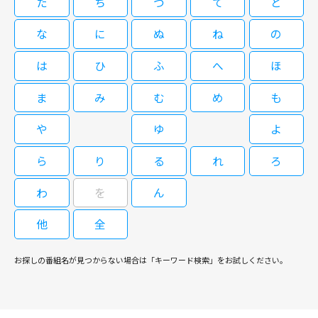
た
ち
つ
て
と
はほかに瀬戸朝香、玉山鉄二、佐々木蔵之介、片瀬那奈、宇梶剛士、松重
こには聡の再婚相手で、新しい母親になろうとしている百瀬有里（永作博
豊、戸田恵子、津川雅彦。 離婚をはじめとするさまざまな家事事件を通し
美）がいた…。
て数多くの人間ドラマを目の当たりにし、人としても一回り成長した弁護
な
に
ぬ
ね
の
士・間宮貴子（天海祐希）。メディアにもしばしば登場し、今や売れっ子弁
離婚弁護士Ⅱ～ハンサム ウーマン～
護士として活躍する彼女のもとに、今日もまた新たな依頼者が訪ねてくるの
は
ひ
ふ
へ
ほ
（終） #10,11
だった・・・。
ま
み
む
め
も
や
ゆ
よ
08/26(水)22:55～00:40
ら
り
る
れ
ろ
天海祐希主演のリーガルドラマの続編。敏腕弁護士の活躍と恋を描く。出演
はほかに瀬戸朝香、玉山鉄二、佐々木蔵之介、片瀬那奈、宇梶剛士、松重
わ
を
ん
豊、戸田恵子、津川雅彦。 離婚をはじめとするさまざまな家事事件を通し
て数多くの人間ドラマを目の当たりにし、人としても一回り成長した弁護
他
全
士・間宮貴子（天海祐希）。メディアにもしばしば登場し、今や売れっ子弁
護士として活躍する彼女のもとに、今日もまた新たな依頼者が訪ねてくるの
閉じる
だった・・・。
お探しの番組名が見つからない場合は「キーワード検索」をお試しください。