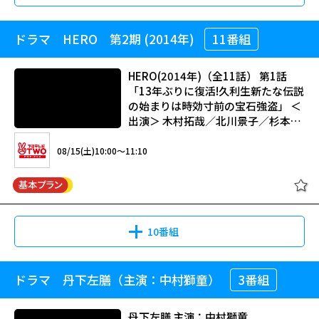
職刑事・村田（寺島進）を金で操り、街を意のままに牛耳っていた。そんな
08/13(木)07:40～09:41
超極道
冨樫に不信を抱いた冨樫組傘下の竜王会組長・南（松重豊）は冨樫の陰謀に
ドラマ HERO 第2期 (2014年)
11番組
[HV][字]Answer～警視庁検証捜査官
より、刑務所に送り込まれてしまう。そんなある日、南に代わって組を仕切
2002年作【出演】小沢仁志 夏木陽介 光石研 鬼丸【監督】光石冨士朗
【一挙】#1-4
る事になった新城（鬼丸）と南の妹・洋子（中村麻美）の前に滝島が現れ、
【内容】骨を砕き、血を流してヤツは出る！！
ある企みを話し始める…。
HERO(2014年)（全11話） 第1話
「13年ぶりに復活!久利生新たな伝説
08/19(水)03:20～04:55
の始まりは時効寸前の宝石強盗」 ＜
08/12(水)22:40～01:55
出演＞ 木村拓哉／北川景子／杉本哲
大脱獄
極道の世界に突如舞い降りた男・滝島の生き様を描いた任侠アクション。侠
太／濱田岳／正名僕蔵／吉田羊／田
観月ありさ主演のミステリードラマ。出世コースから外れたキャリア管理官
に戦い、侠に死す！お前ら、三途の川まで道連れだ！ 侠を極め鬼と化す！
中要次／勝矢／松重豊／八嶋智人／
08/15(土)10:00～11:10
が捜査資料の中から“答え”を見つけ出す。出演はほかに田辺誠一、遠藤憲
寂れた街―――陽炎の中、突如現れた謎の男・滝島（哀川翔）―――その目は悲しみと憎
小日向文世／角野卓造 ほか
一、松重豊、片岡鶴太郎。
悪に支配されていた…。シャブにまみれた冨樫組組長・冨樫（下元史朗）汚
職刑事・村田（寺島進）を金で操り、街を意のままに牛耳っていた。そんな
08/15(土)17:20～19:21
超極道
冨樫に不信を抱いた冨樫組傘下の竜王会組長・南（松重豊）は冨樫の陰謀に
[HV][字]Answer～警視庁検証捜査官
より、刑務所に送り込まれてしまう。そんなある日、南に代わって組を仕切
鬼才・光石冨士朗が描き出す、逃走に憑かれた男の息づまる闘い。オールス
【一挙】#5-9[終]
10番組
る事になった新城（鬼丸）と南の妹・洋子（中村麻美）の前に滝島が現れ、
ターキャストで贈る、緊迫の脱獄巨編！！ 骨を砕き、血を流してヤツは出
ある企みを話し始める…。
る！！ 何かにとり憑かれたように、異様なまでに脱獄に固執する囚人・北
原（小沢仁志）。誰かが待っているでもなく、自由を求めるでもなく、ただ
ドラマ 丹下左膳（主演：中村獅童）
3番組
HERO(2014年)（全11話） 第1話
08/21(金)11:30～13:05
ひたすら脱獄する事に全てを賭ける、生まれながらの脱獄者―――弟分・立花（鬼
08/13(木)01:55～06:00
「13年ぶりに復活!久利生新たな伝説
大脱獄
丸）をかばい、一身に罪を背負って服役していた元石岡組組員・国安（光石
極道の世界に突如舞い降りた男・滝島の生き様を描いた任侠アクション。侠
の始まりは時効寸前の宝石強盗」 ＜
研）は入所後、組を引退し、模範囚として日々を送っていた。が、北原が入
丹下左膳 主演：中村獅童
観月ありさ主演のミステリードラマ。出世コースから外れたキャリア管理官