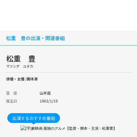
松重 豊の出演・関連番組
松重 豊
マツシゲ ユタカ
俳優・女優 /脚本家
星 座
山羊座
誕生日
1963/1/19
出演するおすすめ番組