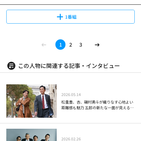
は、不良債権を取り立てる調査課へ異動となる。そんなある日、事務所開設
かつて家庭を捨て、一人で生きる道を選んだ女性が余命3ヶ月を宣告され、
#2,3
鬼才・光石冨士朗が描き出す、逃走に憑かれた男の息づまる闘い。オールス
だった・・・。
資金を返済していない弁護士・有働和明（阿部寛）のもとを訪ねるが、そこ
余命のことは誰にも告げずに「娘と過ごす最後の夏」を精一杯生きる物語。
ターキャストで贈る、緊迫の脱獄巨編！！ 骨を砕き、血を流してヤツは出
HERO(2014年)（全11話） 第8話
は１Kのアパートで、有働は良子の話に「金がない！」と即座に言い切る。
明日香（天海祐希）は設計事務所に勤める一級建築士。彼女にはかつて育児
1番組
る！！ 何かにとり憑かれたように、異様なまでに脱獄に固執する囚人・北
「久利生危機!身代わり出頭の闇」 ＜
自分が今まで想像していた弁護士像とは正反対の有働に戸惑う良子だった
に疲れ、娘と夫・聡（佐々木蔵之介）を置いて家を出たという過去があっ
原（小沢仁志）。誰かが待っているでもなく、自由を求めるでもなく、ただ
出演＞ 木村拓哉／北川景子／杉本哲
が・・・。
た。それでも娘・歩（福田麻由子）が6歳になるまでは年に一度誕生日に会
08/19(水)22:55～00:40
ひたすら脱獄する事に全てを賭ける、生まれながらの脱獄者―――弟分・立花（鬼
ラストプレゼント 娘と生きる最後の
太／濱田岳／正名僕蔵／吉田羊／田
っていたが、ここ2年は、プレゼントだけを一方的に送りつけるというひど
丸）をかばい、一身に罪を背負って服役していた元石岡組組員・国安（光石
最後の弁護人 #1,2,3,4,5
夏 #7-8
中要次／勝矢／松重豊／八嶋智人／
い母親だった。そんな明日香が、36歳のある日、ガンで余命３ヶ月と宣告
閉じる
天海祐希主演のリーガルドラマの続編。敏腕弁護士の活躍と恋を描く。出演
1
2
3
研）は入所後、組を引退し、模範囚として日々を送っていた。が、北原が入
小日向文世／角野卓造 ほか
08/16(日)10:48～11:36
される。彼女は迷った末、歩の９歳の誕生日に会いに出かける。しかし、そ
はほかに瀬戸朝香、玉山鉄二、佐々木蔵之介、片瀬那奈、宇梶剛士、松重
獄してきた事により、何かが狂い始める―――。北原の不気味なまでにギラギラと
こには聡の再婚相手で、新しい母親になろうとしている百瀬有里（永作博
豊、戸田恵子、津川雅彦。 離婚をはじめとするさまざまな家事事件を通し
した目が、国安の中で眠っていた過去を目覚めさせたのだった。一方、看
美）がいた…。
て数多くの人間ドラマを目の当たりにし、人としても一回り成長した弁護
守・萩原（隆大介）は北原を更正させようと、さまざまな手段を試みるが、
この人物に関連する記事・インタビュー
08/25(火)11:00～13:00
士・間宮貴子（天海祐希）。メディアにもしばしば登場し、今や売れっ子弁
北原は頑なに沈黙を守り続ける。北原が企てる新たな脱獄計画とは…そして
08/29(土)21:20～01:45
離婚弁護士Ⅱ～ハンサム ウーマン～
護士として活躍する彼女のもとに、今日もまた新たな依頼者が訪ねてくるの
複雑に絡み合う男達の絆の先に待ち受けていたものは…！？
HERO(2014年)（全11話） 第9話
かつて家庭を捨て、一人で生きる道を選んだ女性が余命3ヶ月を宣告され、
#4,5
だった・・・。
阿部寛主演のリーガルドラマ。極貧状態の弁護士事務所を営む弁護士と事務
「許されざる嘘!熾烈なチーム戦」 ＜
余命のことは誰にも告げずに「娘と過ごす最後の夏」を精一杯生きる物語。
所のメンバーたちが難事件に挑む。出演はほかに須藤理彩、今井翼、浅野ゆ
出演＞ 木村拓哉／北川景子／杉本哲
明日香（天海祐希）は設計事務所に勤める一級建築士。彼女にはかつて育児
2026.05.14
う子。 子どもの頃から弁護士に憧れていた銀行員・石田良子（須藤理彩）
太／濱田岳／正名僕蔵／吉田羊／田
に疲れ、娘と夫・聡（佐々木蔵之介）を置いて家を出たという過去があっ
松重豊、杏、磯村勇斗が織りなす心地よい
は、不良債権を取り立てる調査課へ異動となる。そんなある日、事務所開設
中要次／勝矢／松重豊／八嶋智人／
た。それでも娘・歩（福田麻由子）が6歳になるまでは年に一度誕生日に会
08/20(木)22:55～00:40
距離感も魅力 五郎の新たな一面が見える
資金を返済していない弁護士・有働和明（阿部寛）のもとを訪ねるが、そこ
ラストプレゼント 娘と生きる最後の
小日向文世／角野卓造 ほか
08/16(日)11:36～12:23
っていたが、ここ2年は、プレゼントだけを一方的に送りつけるというひど
「劇映画 孤独のグルメ」
最後の弁護人（終） #6,7,8,9,10
は１Kのアパートで、有働は良子の話に「金がない！」と即座に言い切る。
夏 #9
い母親だった。そんな明日香が、36歳のある日、ガンで余命３ヶ月と宣告
天海祐希主演のリーガルドラマの続編。敏腕弁護士の活躍と恋を描く。出演
自分が今まで想像していた弁護士像とは正反対の有働に戸惑う良子だった
される。彼女は迷った末、歩の９歳の誕生日に会いに出かける。しかし、そ
はほかに瀬戸朝香、玉山鉄二、佐々木蔵之介、片瀬那奈、宇梶剛士、松重
が・・・。
こには聡の再婚相手で、新しい母親になろうとしている百瀬有里（永作博
豊、戸田恵子、津川雅彦。 離婚をはじめとするさまざまな家事事件を通し
美）がいた…。
2026.02.26
て数多くの人間ドラマを目の当たりにし、人としても一回り成長した弁護