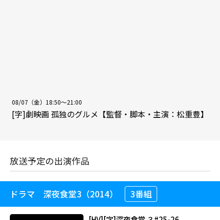
08/07（金）18:50～21:00
[字]劇映画 孤独のグルメ【監督・脚本・主演：松重豊】
放送予定の出演作品
ドラマ 深夜食堂3（2014）
3番組
[HV][字]深夜食堂 ３#25-26