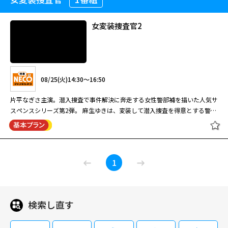
ネコン社員殺しの容疑者に仕立てあげられてしまう・・・。
リーズ。
［字］橋田壽賀子ドラマ「渡る世間
開を見せ、後の第10シリーズにもつながるエピソードが満載となってい
ツの女５ 出演：片平なぎさ 南原清隆
は鬼ばかり」（第９シリーズ）第20
る。
橋田壽賀子脚本による国民的ホームドラマ第8シリーズ。嫁いだ5人の娘た
回
女変装捜査官2
08/24(月)17:00～17:50
ちと父親を中心に、それぞれの家庭や周囲の人々の暮らしを描く。
橋田壽賀子ドラマ「渡る世間は鬼ば
かり」(第7シリーズ) #44[字]
橋田壽賀子脚本による国民的人気ホームドラマ「渡る世間は鬼ばかり」の第
08/20(木)14:50～16:40
08/26(水)11:00～12:00
3シリーズ。日常の中に存在するさまざま な問題・事件を様々な角度から取
り上げ、主人公たちの目を通して何が本当に幸せなのかを問いかける。この
橋田壽賀子ドラマ「渡る世間は鬼ば
片平なぎさと南原清隆の異色コンビが、所轄刑事に扮して事件解決に挑む人
橋田壽賀子脚本による国民的人気ホームドラマ「渡る世間は鬼ばかり」の第
08/25(火)14:30～16:50
シリー ズでは、芦屋雁之助の愛娘・西部里菜、倉田てつを、正木慎也、橋
かり」(第8シリーズ) #6[字]
気シリーズ第5弾。 新宿西署強行犯係の刑事・礼子（片平）の一人娘・比呂
08/14(金)07:50～08:40
9シリーズ。このシリーズで物語の軸とな るのが、次女・五月（泉ピン子）
爪淳らが新メンバーとして加わった。本シリーズは 平均視聴率26．6％、最
と義母・公子（冨士）が何者かに誘拐された。ホームレスから手渡された携
の息子・眞（えなりかずき）の結婚・就職話、五月の夫・勇（角野卓造）や
片平なぎさ主演。潜入捜査で事件解決に奔走する女性警部補を描いた人気サ
橋田壽賀子ドラマ「渡る世間は鬼ば
高視聴率34．2％を記録した。
帯電話で犯人と連絡を取る礼子は、萩尾刑事（南原）たちとの接触を絶た
橋田壽賀子脚本による国民的ホームドラマ第7シリーズ。時代と共に変わる
娘婿・誠（村田 雄浩）がメンバーとなった「おやじバンド」。この他、
スペンスシリーズ第2弾。 麻生ゆきは、変装して潜入捜査を得意とする警視
かり」（第３シリーズ）第32回
れ、指示されるままに単独で行動することに。巧妙な罠にはめられ、大手ゼ
親・子・孫、様々な家族の姿を描く。藤岡琢也が岡倉大吉を演じた最後のシ
父・大吉（宇津井健）の再婚話など、これまでのシリーズとは異なっ た展
庁特別捜査班の刑事。ある日、ストーカーにつきまとわれているフライトア
08/14(金)20:00～21:00
ネコン社員殺しの容疑者に仕立てあげられてしまう・・・。
リーズ。
［字］橋田壽賀子ドラマ「渡る世間
開を見せ、後の第10シリーズにもつながるエピソードが満載となってい
テンダント・若村ひとみの護衛をすることに。ひとみがホテルで結婚式を挙
閉じる
は鬼ばかり」（第９シリーズ）第21
る。
げる当日、ゆきはひとみの代わりに花嫁姿となり、見事ストーカーを逮捕す
橋田壽賀子脚本による国民的ホームドラマ第8シリーズ。嫁いだ5人の娘た
回
女変装捜査官2
る。ところが、当のひとみはホテルの屋上から転落死してしまう。
08/25(火)17:00～17:50
ちと父親を中心に、それぞれの家庭や周囲の人々の暮らしを描く。
［字］橋田壽賀子ドラマ「渡る世間
1
は鬼ばかり」（第７シリーズ）第45
橋田壽賀子脚本による国民的人気ホームドラマ「渡る世間は鬼ばかり」の第
回
08/27(木)11:00～12:00
3シリーズ。日常の中に存在するさまざま な問題・事件を様々な角度から取
り上げ、主人公たちの目を通して何が本当に幸せなのかを問いかける。この
［字］橋田壽賀子ドラマ「渡る世間
検索し直す
橋田壽賀子脚本による国民的人気ホームドラマ「渡る世間は鬼ばかり」の第
08/25(火)14:30～16:50
シリー ズでは、芦屋雁之助の愛娘・西部里菜、倉田てつを、正木慎也、橋
は鬼ばかり」（第８シリーズ）第7
08/17(月)07:00～07:50
9シリーズ。このシリーズで物語の軸とな るのが、次女・五月（泉ピン子）
爪淳らが新メンバーとして加わった。本シリーズは 平均視聴率26．6％、最
回
の息子・眞（えなりかずき）の結婚・就職話、五月の夫・勇（角野卓造）や
片平なぎさ主演。潜入捜査で事件解決に奔走する女性警部補を描いた人気サ
橋田壽賀子ドラマ「渡る世間は鬼ば