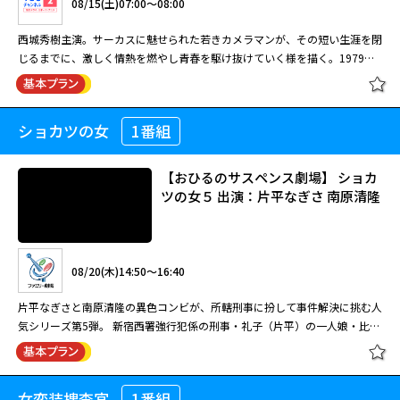
08/15(土)07:00～08:00
08/13(木)17:00～17:50
ちと父親を中心に、それぞれの家庭や周囲の人々の暮らしを描く。
橋田壽賀子ドラマ「渡る世間は鬼ば
かり」(第7シリーズ) #42[字]
西城秀樹主演。サーカスに魅せられた若きカメラマンが、その短い生涯を閉
橋田壽賀子脚本による国民的ホームドラマ第3シリーズ。嫁いだ5人の娘た
08/14(金)11:00～12:00
じるまでに、激しく情熱を燃やし青春を駆け抜けていく様を描く。1979年
ちと父親を中心に、それぞれの家庭や周囲の人々の暮らしを描く。
作品。
橋田壽賀子ドラマ「渡る世間は鬼ば
橋田壽賀子脚本による国民的ホームドラマ第9シリーズ。嫁いだ5人の娘た
かり」(第8シリーズ) #4[字]
08/13(木)07:50～08:40
ちと父親を中心に、それぞれの家庭や周囲の人々の暮らしを描く。
ショカツの女
1番組
日曜劇場「翔べイカロスの翼」(西城
橋田壽賀子ドラマ「渡る世間は鬼ば
橋田壽賀子脚本による国民的ホームドラマ第7シリーズ。時代と共に変わる
秀樹出演)
かり」(第3シリーズ) #30
親・子・孫、様々な家族の姿を描く。藤岡琢也が岡倉大吉を演じた最後のシ
【おひるのサスペンス劇場】 ショカ
08/12(水)20:00～21:00
リーズ。
［字］橋田壽賀子ドラマ「渡る世間
ツの女５ 出演：片平なぎさ 南原清隆
は鬼ばかり」（第９シリーズ）第19
橋田壽賀子脚本による国民的ホームドラマ第8シリーズ。嫁いだ5人の娘た
回
08/15(土)07:00～08:00
08/14(金)17:00～17:50
ちと父親を中心に、それぞれの家庭や周囲の人々の暮らしを描く。
橋田壽賀子ドラマ「渡る世間は鬼ば
かり」(第7シリーズ) #43[字]
西城秀樹主演。サーカスに魅せられた若きカメラマンが、その短い生涯を閉
橋田壽賀子脚本による国民的ホームドラマ第3シリーズ。嫁いだ5人の娘た
08/20(木)14:50～16:40
08/25(火)11:00～12:00
じるまでに、激しく情熱を燃やし青春を駆け抜けていく様を描く。1979年
ちと父親を中心に、それぞれの家庭や周囲の人々の暮らしを描く。
作品。
橋田壽賀子ドラマ「渡る世間は鬼ば
片平なぎさと南原清隆の異色コンビが、所轄刑事に扮して事件解決に挑む人
橋田壽賀子脚本による国民的人気ホームドラマ「渡る世間は鬼ばかり」の第
かり」(第8シリーズ) #5[字]
気シリーズ第5弾。 新宿西署強行犯係の刑事・礼子（片平）の一人娘・比呂
08/14(金)07:00～07:50
9シリーズ。このシリーズで物語の軸とな るのが、次女・五月（泉ピン子）
と義母・公子（冨士）が何者かに誘拐された。ホームレスから手渡された携
の息子・眞（えなりかずき）の結婚・就職話、五月の夫・勇（角野卓造）や
橋田壽賀子ドラマ「渡る世間は鬼ば
帯電話で犯人と連絡を取る礼子は、萩尾刑事（南原）たちとの接触を絶た
橋田壽賀子脚本による国民的ホームドラマ第7シリーズ。時代と共に変わる
閉じる
娘婿・誠（村田 雄浩）がメンバーとなった「おやじバンド」。この他、
かり」（第３シリーズ）第31回
れ、指示されるままに単独で行動することに。巧妙な罠にはめられ、大手ゼ
親・子・孫、様々な家族の姿を描く。藤岡琢也が岡倉大吉を演じた最後のシ
父・大吉（宇津井健）の再婚話など、これまでのシリーズとは異なっ た展
女変装捜査官
1番組
【おひるのサスペンス劇場】 ショカ
08/13(木)20:00～21:00