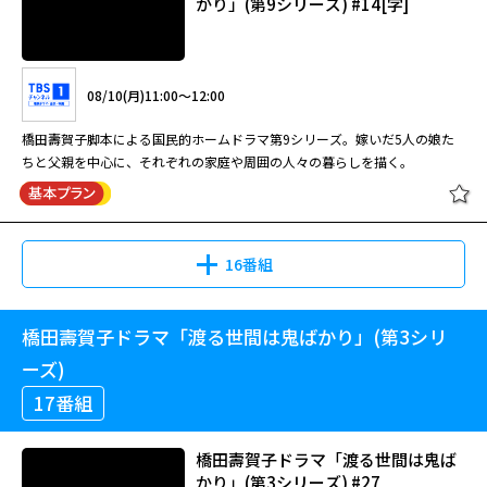
かり」(第9シリーズ) #14[字]
橋田壽賀子脚本による国民的ホームドラマ第7シリーズ。時代と共に変わる
親・子・孫、様々な家族の姿を描く。藤岡琢也が岡倉大吉を演じた最後のシ
リーズ。
08/10(月)11:00～12:00
橋田壽賀子ドラマ「渡る世間は鬼ば
橋田壽賀子脚本による国民的ホームドラマ第9シリーズ。嫁いだ5人の娘た
かり」(第7シリーズ) #37[字]
ちと父親を中心に、それぞれの家庭や周囲の人々の暮らしを描く。
08/10(月)07:50～08:40
16番組
橋田壽賀子脚本による国民的ホームドラマ第7シリーズ。時代と共に変わる
親・子・孫、様々な家族の姿を描く。藤岡琢也が岡倉大吉を演じた最後のシ
リーズ。
橋田壽賀子ドラマ「渡る世間は鬼ばかり」(第3シリ
橋田壽賀子ドラマ「渡る世間は鬼ば
かり」(第9シリーズ) #14[字]
ーズ)
橋田壽賀子ドラマ「渡る世間は鬼ば
17番組
かり」(第7シリーズ) #38[字]
08/10(月)11:00～12:00
橋田壽賀子ドラマ「渡る世間は鬼ば
かり」(第3シリーズ) #27