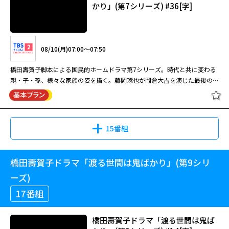
かり」(第7シリーズ) #36[字]
風俗店を舞台にオカルトの世界を持ち込んだ異色怪奇ポルノ。 出演：谷ナ
オミ／大原美佐 1975年 82分 [R15+]
08/10(月)07:00～07:50
怪猫トルコ風呂[R15+版]
橋田壽賀子脚本による国民的ホームドラマ第7シリーズ。時代と共に変わる
親・子・孫、様々な家族の姿を描く。藤岡琢也が岡倉大吉を演じた最後のシ
リーズ。
08/28(金)01:30～03:00
15番組
風俗店を舞台にオカルトの世界を持ち込んだ異色怪奇ポルノ。売春防止法が
施行されたために、吉原の遊廓の主人・弦造は風俗店を開く。愛人・勇三の
借金返済のためにそこで働く雪乃だったが、勇三は弦造と弦造の後妻・歌江
橋田壽賀子ドラマ「渡る世間は鬼ばかり」(第9シリ
橋田壽賀子ドラマ「渡る世間は鬼ば
と二人で雪乃の拘束料を山分けしていた。雪乃は妊娠がきっかけで勇三と歌
かり」(第7シリーズ) #36[字]
ーズ)
江に殺されてしまう。ある日、雪乃の飼っていた黒猫が雪乃の妹・真弓を弦
17番組
造の娘・夏代の処へ案内したことから、雪乃が行方不明になっていることを
閉じる
知った真弓。真弓は真相に迫る…。
08/10(月)07:00～07:50
橋田壽賀子ドラマ「渡る世間は鬼ば