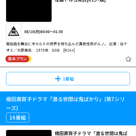
08/10(月)00:00～01:30
風俗店を舞台にオカルトの世界を持ち込んだ異色怪奇ポルノ。 出演：谷ナ
オミ／大原美佐 1975年 82分 [R15+]
1番組
橋田壽賀子ドラマ「渡る世間は鬼ばかり」(第7シリ
怪猫トルコ風呂[R15+版]
ーズ)
16番組
08/10(月)00:00～01:30
橋田壽賀子ドラマ「渡る世間は鬼ば