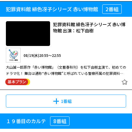
看護師・平松翔子だったのだ。
のトウキョウにあるマイホームで一見仲良く暮らしてきた４人家族の日常生
犯罪資料館 緋色冴子シリーズ 赤い博物館
2番組
祝還暦！小泉今日子 WOWOW
08/14(金)15:00～16:40
活が、ふとしたきっかけで崩壊へと向かうさまを、「贖罪」の異才・黒沢清
Special トウキョウソナタ
監督が鋭い皮肉と笑いを織り交ぜながらユーモラスに活写。香川照之、小
粉飾決算の甘い汁が美人ホステスの死を招く！失踪した社長令嬢に秘められ
泉、役所広司らの人気実力派に加え、小柳友、井之脇海ら、新進の俳優陣も
犯罪資料館 緋色冴子シリーズ 赤い博
た驚愕の遺恨…一枚の領収書が暴く悲しい親子愛。出演、浅野ゆう子・柳葉
見応えのある競演を披露し、第６１回カンヌ国際映画祭「ある視点」部門審
物館 出演：松下由樹
敏郎ほか。
査員賞にみごと輝いた。 トウキョウにある小さなマイホームで、妻の恵、
08/18(火)12:20～14:30
大学生の長男・貴、小学６年生の次男・健二とつつましくも平和な生活を送
るサラリーマンの佐々木竜平。ところがある日、竜平は会社から突然リスト
［字］財務捜査官 雨宮瑠璃子４
黒沢清監督が小泉今日子らを出演陣に迎え、幸せそうだが各自秘密を抱えて
ラ宣告を受けてしまう。そのことを家族には隠したまま通勤を装って外出を
08/19(水)20:55～22:55
暮らす家族の行く末を鋭く見つめたホームドラマ。気づけば家族みんながば
続けるうち、彼は高校時代の同級生である黒須が、実はやはり彼と同様、隠
らばらになっていて……。 会社から突然リストラ宣告を受けたお父さん、
れ失業者の仲間であることを知る。一方、恵や貴、健二も各自切実な悩みを
大山誠一郎原作「赤い博物館」（文藝春秋刊）を松下由樹主演で、初めての
押し入り強盗との接近遭遇になぜか心ときめいてしまうお母さんなど、現代
抱えていて……。
ドラマ化！ 舞台は通称“赤い博物館”と呼ばれている警察所属の犯罪資料
のトウキョウにあるマイホームで一見仲良く暮らしてきた４人家族の日常生
館。資料館には時効が成立した重要犯罪の捜査資料や証拠品が保管されてい
08/24(月)15:00～16:40
活が、ふとしたきっかけで崩壊へと向かうさまを、「贖罪」の異才・黒沢清
る。館長・緋色冴子は、日々捜査資料に向き合い、過去の未解決事件を検証
閉じる
監督が鋭い皮肉と笑いを織り交ぜながらユーモラスに活写。香川照之、小
している。そんな資料館に配属された寺田聡巡査部長は、証拠品受け取りに
浅野ゆう子と柳葉敏郎のコンビが難事件に挑む、人気シリーズの四作目。
泉、役所広司らの人気実力派に加え、小柳友、井之脇海ら、新進の俳優陣も
向かう途中で交通事故に遭遇。被害者の男は「私は２５年前に交換殺人を犯
雨宮瑠璃子（浅野）は銀行員から警察の捜査官に転職した財務調査のエキス
1番組
見応えのある競演を披露し、第６１回カンヌ国際映画祭「ある視点」部門審
した」と謎の言葉を残して亡くなった。男の言う、交換殺人とは一
パートで几帳面なタイプ。一方、捜査一 課の刑事、村上徳郎（柳葉）は体
査員賞にみごと輝いた。 トウキョウにある小さなマイホームで、妻の恵、
体・・・？
力とカンで事件を解決する熱血漢、キャバクラの常連でもある。性格の全く
大学生の長男・貴、小学６年生の次男・健二とつつましくも平和な生活を送
違う二人 だが、事件が起こると最高のパートナーとなる。セクハラすれす
るサラリーマンの佐々木竜平。ところがある日、竜平は会社から突然リスト
１９番目のカルテ
8番組
犯罪資料館 緋色冴子シリーズ 赤い博
［字］財務捜査官 雨宮瑠璃子５
れの村上の言動を瑠璃子がさらりとかわす。浅野と柳 葉ならではの息のあ
ラ宣告を受けてしまう。そのことを家族には隠したまま通勤を装って外出を
物館 出演：松下由樹
ったかけあいが、ドラマの見どころの一つ。 今回はある大学病院を舞台