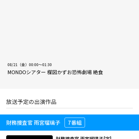
08/21（金）00:00～01:30
MONDOシアター 楳図かずお恐怖劇場 絶食
放送予定の出演作品
財務捜査官 雨宮瑠璃子
7番組
財務捜査官 雨宮瑠璃子[字]