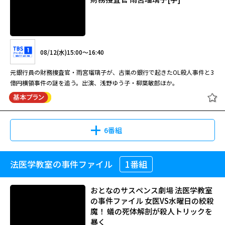
08/12(水)15:00～16:40
元銀行員の財務捜査官・雨宮瑠璃子が、古巣の銀行で起きたOL殺人事件と3
億円横領事件の謎を追う。出演、浅野ゆう子・柳葉敏郎ほか。
6番組
法医学教室の事件ファイル
1番組
財務捜査官 雨宮瑠璃子[字]
おとなのサスペンス劇場 法医学教室
の事件ファイル 女医VS水曜日の絞殺
魔！ 蟻の死体解剖が殺人トリックを
08/12(水)15:00～16:40
暴く