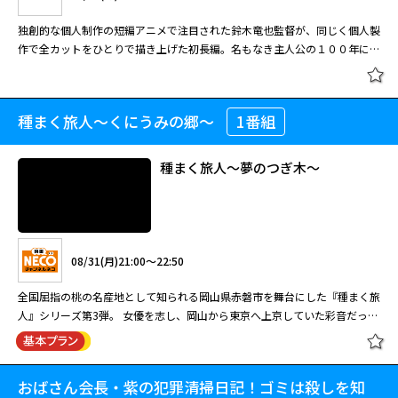
武器は「問診」！患者と向き合い、徹底的に患者の話を聞き、時には患者の
その書類の中に、南雲の娘・雪乃（中山忍）の夫である近藤智久（川崎麻
く…。さら に、秘密パーティーに参加したホステスが次々と殺される連続
欺の被害者が自殺した上に、事実を徹底解明できなかったことが心の 傷と
その2人に間違いな いと証言する。ということは、誰かが十津川警部の名を
話に隠された嘘を見抜 き、対話していく。穏やかで飄々としており、一見
独創的な個人制作の短編アニメで注目された鈴木竜也監督が、同じく個人製
世）の名前を発見して驚く。南雲が事件に関 与していた疑惑がさらに深ま
殺人事件が発生。早春の京都を舞台に、十津川と、警 部の名を騙るニセ十
なって残っていた。瑠璃子と佐山は詐欺事件が今回の連続殺人に大きな影を
騙っているのだろうか。そんな疑問の湧いた数日後、さつきが 新宿の自宅
08/21(金)11:55～12:45
つかみどころのない人物に見える徳重だが、その根底には、「人」や
作で全カットをひとりで描き上げた初長編。名もなき主人公の１００年に及
った…。
津川警部の対決の幕が開く！2018年作品。 【ストーリー】 警視庁捜査一課
落としていることに気付くのだっ た…。
マンションで死体となって発見される。さつきが行きつけにしていたネット
閉じる
「命」や「生きること」に向き合い、救いたいという強い思いがある。日常
ぶ生涯を綴る。 コロナ禍を機に独学で作った短編アニメが多くの賞を受賞
の十津川警部（内藤剛志）のもとに京都から郵便が届いた。送り主は新宿の
カフェへ行くと、事件の前日に使 用したというパソコンの裏にSDカードが
松本潤が初の医師役に挑戦！病気を診るだけでなく、心や生活背景をもとに
の中で誰もが抱える小さな苦しみが、総合診 療医・徳重だからできる診療
し、注目を集める鈴木竜也監督が、クラウドファンディングで資金を集め、
高級クラブの若いホステ ス・井岡さつき（瑛蓮）で、手紙には十津川警部
貼り付けてあった。中身を調べるとパーティー中らしき男女8人の集合写真
患者にとっての最善を見つけ出し、生き 方そのものに手を差し伸べる19番
によって解きほぐされ、導かれていく。 さらに同じ病院の整形外科で働く
ひとりで作り上げた初長編。同じく個人制作の長編アニメ「音楽（２０１
と京都で3日間を楽しく過ごしたと記してあるとともに、十津川への恋心 ま
が 記録されていた。さつきを含めて女性が5人、男性が3人。男は仮面を被
目の新領域「総合診療医」を描く新しいヒューマン医療エンターテインメン
種まく旅人～くにうみの郷～
1番組
新米医師・滝野みずきを小芝風花、外科部長の息子で外科医の東郷康二郎を
世界に誇る日本人アニメーションク
９）」が高く評価された岩井澤健治監督がプロデュースを買って出て、若き
で綴られていた。また、数日前に新宿で暴漢に襲われていたさつきを十津川
っており素性は分からなかったが、調べを進 めるとさつきが勤めていた高
ト！ 松本が演じたのは魚虎総合病院に新設された総合診療科に所属する徳
新田 真剣佑、小児科医の有松しおりを木村佳乃、徳重の恩師・赤池登を田
リエイター特集 無名の人生
才能をバックアップした。さらに、ラッパーのＡＣＥ ＣＯＯＬが主人公の
が助けたとあったが、十津川には全て 身に覚えのないことだった。亀井刑
級クラブのホステスたちとママ、そして常連客だと判明する。
重晃。総合診療科は、臓器や患者の性別、 年齢にかかわらず、患者の訴え
中泯が演じた。 現代社会において、「生きる」とはどういうことか。そん
声を担当、作品に個性を加えている。あえて脚本を用意せず、自由な表現と
事（石丸謙二郎）と北村警部補（友近）ほか捜査一課の刑事たちは、十津川
種まく旅人～夢のつぎ木～
［字］１９番目のカルテ「誰かと生
を丁寧にすくい取り、その人の暮らしや家庭環境、心の状態までも含め
な普遍的な問いを、日々の診療を通して温かく投げかける、“人 を診る”と
独特の映像感覚でひとりの人生を見つめ、社会問題や人の孤独、そして小さ
に限っ て浮気はありえないと思いながらも、その手紙が原因で、十津川の
きるということ」第4回
て、“総合的 に”診察を行う科。19番目の新領域として発足したものの、ま
いうテーマを描く医療ドラマ！2025年作品。
な希望を描き出した。 仙台。学校でいじめられていた主人公は、ある転校
妻・直子（池上季実子）が家を出て行ったことを知り 複雑な心境だ。さつ
だ広く世間には存在が認知されていない。そんな総合診 療医である徳重の
08/24(月)18:00～19:35
生との出会いをきっかけにアイドルを夢見るようになる。思いがけず成り上
きが十津川と泊まったという旅館に亀井が電話をすると、宿の女将は確かに
武器は「問診」！患者と向き合い、徹底的に患者の話を聞き、時には患者の
がっていく彼は、一方でその時々の人との関係性で、あだ名や芸名、さまざ
その2人に間違いな いと証言する。ということは、誰かが十津川警部の名を
話に隠された嘘を見抜 き、対話していく。穏やかで飄々としており、一見
独創的な個人制作の短編アニメで注目された鈴木竜也監督が、同じく個人製
まな名で呼ばれるが、誰からも本当の名で呼ばれることはない。彼の１００
騙っているのだろうか。そんな疑問の湧いた数日後、さつきが 新宿の自宅
08/31(月)21:00～22:50
08/21(金)12:45～13:35
つかみどころのない人物に見える徳重だが、その根底には、「人」や
作で全カットをひとりで描き上げた初長編。名もなき主人公の１００年に及
年に及ぶ人生が、高齢ドライバーや芸能界の闇、若年層の不詳の死、戦争な
マンションで死体となって発見される。さつきが行きつけにしていたネット
「命」や「生きること」に向き合い、救いたいという強い思いがある。日常
ぶ生涯を綴る。 コロナ禍を機に独学で作った短編アニメが多くの賞を受賞
どの社会問題を背景に綴られる。彼が最後に直面する、誰も見たことのない
カフェへ行くと、事件の前日に使 用したというパソコンの裏にSDカードが
全国屈指の桃の名産地として知られる岡山県赤磐市を舞台にした『種まく旅
松本潤が初の医師役に挑戦！病気を診るだけでなく、心や生活背景をもとに
の中で誰もが抱える小さな苦しみが、総合診 療医・徳重だからできる診療
し、注目を集める鈴木竜也監督が、クラウドファンディングで資金を集め、
景色とは……。
貼り付けてあった。中身を調べるとパーティー中らしき男女8人の集合写真
人』シリーズ第3弾。 女優を志し、岡山から東京へ上京していた彩音だった
患者にとっての最善を見つけ出し、生き 方そのものに手を差し伸べる19番
によって解きほぐされ、導かれていく。 さらに同じ病院の整形外科で働く
ひとりで作り上げた初長編。同じく個人制作の長編アニメ「音楽（２０１
が 記録されていた。さつきを含めて女性が5人、男性が3人。男は仮面を被
が、病に倒れた兄・悠斗を手伝うため、桃農家を営む実家へと帰郷する。ひ
目の新領域「総合診療医」を描く新しいヒューマン医療エンターテインメン
新米医師・滝野みずきを小芝風花、外科部長の息子で外科医の東郷康二郎を
９）」が高く評価された岩井澤健治監督がプロデュースを買って出て、若き
っており素性は分からなかったが、調べを進 めるとさつきが勤めていた高
と夏だけの約束だったが、悠斗は帰らぬ人に。彩音は女優になる夢を諦め、
ト！ 松本が演じたのは魚虎総合病院に新設された総合診療科に所属する徳
閉じる
新田 真剣佑、小児科医の有松しおりを木村佳乃、徳重の恩師・赤池登を田
才能をバックアップした。さらに、ラッパーのＡＣＥ ＣＯＯＬが主人公の
級クラブのホステスたちとママ、そして常連客だと判明する。
接ぎ木で作り出した新種の桃“赤磐の夢“を新種登録するという兄の夢を実現
重晃。総合診療科は、臓器や患者の性別、 年齢にかかわらず、患者の訴え
中泯が演じた。 現代社会において、「生きる」とはどういうことか。そん
声を担当、作品に個性を加えている。あえて脚本を用意せず、自由な表現と
おばさん会長・紫の犯罪清掃日記！ゴミは殺しを知
種まく旅人～夢のつぎ木～
［字］１９番目のカルテ「心はどこ
させるべく桃作りに奮闘する。そんなある日、農林水産省の職員・木村治が
を丁寧にすくい取り、その人の暮らしや家庭環境、心の状態までも含め
な普遍的な問いを、日々の診療を通して温かく投げかける、“人 を診る”と