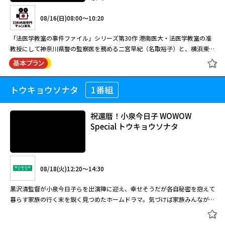
元銀行員の財務捜査官・雨宮瑠璃子が、古巣の銀行で起きたOL殺人事件と3
08/16(日)08:00～10:20
億円横領事件の謎を追う。出演、浅野ゆう子・柳葉敏郎ほか。
「法医学教室の事件ファイル」シリーズ第30作 港南医大・法医学教室の准
教授にして神奈川県警の監察医を務める二宮早紀（名取裕子）と、横浜東署
の警部で早紀の夫・一馬（宅麻伸）の活躍を描くシリーズの第30弾。殺人
財務捜査官 雨宮瑠璃子2[字]
容疑で逮捕された内藤勝の供述に基づき山中に埋められた女性３人の遺体が
発見されるが、内藤はさらにもう一人の殺害を自供。実況見分に立ち会った
トウキョウソナタ
1番組
おとなのサスペンス劇場 法医学教室
早紀（名取裕子）はその死体を見て思わず声をあげる。被害者は港南医大の
の事件ファイル 女医VS水曜日の絞殺
看護師・平松翔子だったのだ。
魔！ 蟻の死体解剖が殺人トリックを
祝還暦！小泉今日子 WOWOW
08/13(木)15:00～16:40
暴く
Special トウキョウソナタ
美容整形の誘惑が死を招く…謎の名門女子大連続殺人！！25億の架空寄付
08/16(日)08:00～10:20
金に秘められた驚愕の真実とは！？領収書の暗号が真犯人を暴く。出演は浅
野ゆう子ほか。
「法医学教室の事件ファイル」シリーズ第30作 港南医大・法医学教室の准
08/18(火)12:20～14:30
教授にして神奈川県警の監察医を務める二宮早紀（名取裕子）と、横浜東署
の警部で早紀の夫・一馬（宅麻伸）の活躍を描くシリーズの第30弾。殺人
財務捜査官 雨宮瑠璃子3[字]
黒沢清監督が小泉今日子らを出演陣に迎え、幸せそうだが各自秘密を抱えて
容疑で逮捕された内藤勝の供述に基づき山中に埋められた女性３人の遺体が
暮らす家族の行く末を鋭く見つめたホームドラマ。気づけば家族みんながば
発見されるが、内藤はさらにもう一人の殺害を自供。実況見分に立ち会った
らばらになっていて……。 会社から突然リストラ宣告を受けたお父さん、
早紀（名取裕子）はその死体を見て思わず声をあげる。被害者は港南医大の
押し入り強盗との接近遭遇になぜか心ときめいてしまうお母さんなど、現代
閉じる