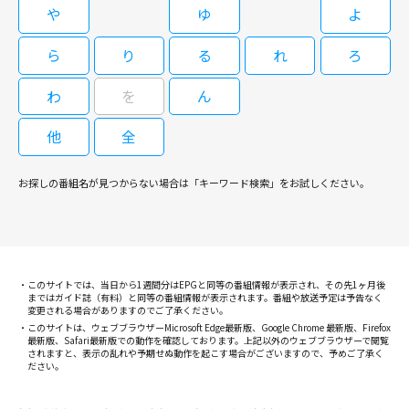
や
ゆ
よ
ら
り
る
れ
ろ
わ
を
ん
他
全
お探しの番組名が見つからない場合は「キーワード検索」をお試しください。
このサイトでは、当日から1週間分はEPGと同等の番組情報が表示され、その先1ヶ月後
まではガイド誌（有料）と同等の番組情報が表示されます。番組や放送予定は予告なく
変更される場合がありますのでご了承ください。
このサイトは、ウェブブラウザーMicrosoft Edge最新版、Google Chrome 最新版、Firefox
最新版、Safari最新版での動作を確認しております。上記以外のウェブブラウザーで閲覧
されますと、表示の乱れや予期せぬ動作を起こす場合がございますので、予めご了承く
ださい。