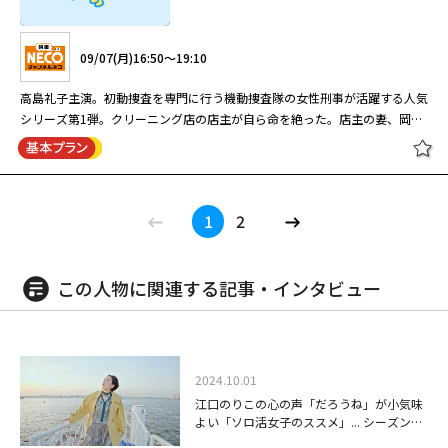
新田 真剣佑、小児科医の有松しおりを木村佳乃、徳重の恩師・赤池登を田
09/03(木)23:00～00:40
パニオン派遣会社社長の百合奴（大塚良重）ともめていたという。雅世の恋
重晃。総合診療科は、臓器や患者の性別、 年齢にかかわらず、患者の訴え
中泯が演じた。 現代社会において、「生きる」とはどういうことか。そん
人・後藤英寿（宇崎慧）は警察から事情聴取を受ける。一方、流れ者の板
［字］１９番目のカルテ「お前に
を丁寧にすくい取り、その人の暮らしや家庭環境、心の状態までも含め
な普遍的な問いを、日々の診療を通して温かく投げかける、“人 を診る”と
中村玉緒＆さとう珠緒共演「ゴミは殺しを知っている」シリーズ第2弾。本
前・沼田（津田寛治）と百合奴の密会現場に居合わせた紫と奈々子は、2人
09/07(月)16:50～19:10
は、話さない」第7回
て、“総合的 に”診察を行う科。19番目の新領域として発足したものの、ま
いうテーマを描く医療ドラマ！2025年作品。
作では、地方の老舗温泉旅館で清掃を担当する紫＆奈々子コンビが、コンパ
の後を追う。しかし、紫が目を放したすきに百合奴が殺され、紫と奈々子が
だ広く世間には存在が認知されていない。そんな総合診 療医である徳重の
ニオンの行方不明を発端とする連続殺人事件に巻き込まれる。中村とさとう
死体の第一発見者となってしまう。
高島礼子主演。初動捜査を専門に行う機動捜査隊の女性刑事が活躍する人気
武器は「問診」！患者と向き合い、徹底的に患者の話を聞き、時には患者の
はキャラクターが固まってさらに演じやすくなったと口を揃え、コンビネー
シリーズ第1弾。クリーニング店の店主が自ら命を絶った。店主の妻、岡山
話に隠された嘘を見抜 き、対話していく。穏やかで飄々としており、一見
ションばっちりだ。 熊谷コンツェルンの会長・熊谷紫（中村玉緒）は、ト
幸江は殺人を主張するが、機動捜査隊の帆村純は、その態度に不審を抱く。
08/21(金)15:15～16:05
つかみどころのない人物に見える徳重だが、その根底には、「人」や
ップの立場を隠して現場の清掃仕事を続けている。同僚の花巻奈々子（さと
その後、純は前日に空き巣被害を受けた佐々木の家へ向かう。家は荒らされ
閉じる
「命」や「生きること」に向き合い、救いたいという強い思いがある。日常
う珠緒）は左遷されて清掃の現場に配転になった。2人は今、老舗の温泉旅
ていたものの、盗難被害はない。佐々木は別れ話のもつれによる愛人の仕業
松本潤が初の医師役に挑戦！病気を診るだけでなく、心や生活背景をもとに
の中で誰もが抱える小さな苦しみが、総合診 療医・徳重だからできる診療
館の仕事に精を出している。ところがある日、その旅館で知り合ったコンパ
キソウの女1 帆村純 刑事部機動捜査
と告白。しかし純は、空き巣の犯行が女性の手口には思えなかった。そんな
患者にとっての最善を見つけ出し、生き 方そのものに手を差し伸べる19番
によって解きほぐされ、導かれていく。 さらに同じ病院の整形外科で働く
ニオンの雅世（古川理科）が、部屋に大量の血痕を残して行方不明になって
1
2
隊
折、佐々木が何者かにひき逃げされる。
目の新領域「総合診療医」を描く新しいヒューマン医療エンターテインメン
新米医師・滝野みずきを小芝風花、外科部長の息子で外科医の東郷康二郎を
しまう。雅世は新しくコンパニオンの会社を起こそうとして、元芸者でコン
ト！ 松本が演じたのは魚虎総合病院に新設された総合診療科に所属する徳
新田 真剣佑、小児科医の有松しおりを木村佳乃、徳重の恩師・赤池登を田
パニオン派遣会社社長の百合奴（大塚良重）ともめていたという。雅世の恋
重晃。総合診療科は、臓器や患者の性別、 年齢にかかわらず、患者の訴え
中泯が演じた。 現代社会において、「生きる」とはどういうことか。そん
人・後藤英寿（宇崎慧）は警察から事情聴取を受ける。一方、流れ者の板
この人物に関連する記事・インタビュー
［字］１９番目のカルテ「ひとを、
を丁寧にすくい取り、その人の暮らしや家庭環境、心の状態までも含め
な普遍的な問いを、日々の診療を通して温かく投げかける、“人 を診る”と
前・沼田（津田寛治）と百合奴の密会現場に居合わせた紫と奈々子は、2人
09/07(月)16:50～19:10
診る人」第8回
て、“総合的 に”診察を行う科。19番目の新領域として発足したものの、ま
いうテーマを描く医療ドラマ！2025年作品。
の後を追う。しかし、紫が目を放したすきに百合奴が殺され、紫と奈々子が
だ広く世間には存在が認知されていない。そんな総合診 療医である徳重の
死体の第一発見者となってしまう。
高島礼子主演。初動捜査を専門に行う機動捜査隊の女性刑事が活躍する人気
武器は「問診」！患者と向き合い、徹底的に患者の話を聞き、時には患者の
シリーズ第1弾。クリーニング店の店主が自ら命を絶った。店主の妻、岡山
話に隠された嘘を見抜 き、対話していく。穏やかで飄々としており、一見
2024.10.01
幸江は殺人を主張するが、機動捜査隊の帆村純は、その態度に不審を抱く。
08/21(金)16:05～17:10
つかみどころのない人物に見える徳重だが、その根底には、「人」や
江口のりこの心の声「だろうね」が小気味
その後、純は前日に空き巣被害を受けた佐々木の家へ向かう。家は荒らされ
「命」や「生きること」に向き合い、救いたいという強い思いがある。日常
よい「ソロ活女子のススメ」... シーズン3
ていたものの、盗難被害はない。佐々木は別れ話のもつれによる愛人の仕業
松本潤が初の医師役に挑戦！病気を診るだけでなく、心や生活背景をもとに
の中で誰もが抱える小さな苦しみが、総合診 療医・徳重だからできる診療
では津田寛治、宇梶剛士、小手伸也、要