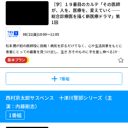
続けるうち、彼は高校時代の同級生である黒須が、実はやはり彼と同様、隠
［字］１９番目のカルテ「その医師
に、複雑に絡み合った連続殺人事件と脅迫事件の謎を追う。病院に苦情を繰
れ失業者の仲間であることを知る。一方、恵や貴、健二も各自切実な悩みを
が、人を、医療を、変えていく──
り返してい たクレーマーが殺された。その現場に瑠璃子と村上が居合わせ
抱えていて……。
総合診療医を描く新医療ドラマ」第
だが、犯人を捕り逃がしてしまう。やがて被害者が病 院を脅迫していたこ
08/19(水)20:55～22:55
1回
08/25(火)15:00～16:40
が分かり、その共犯者も殺される。病院の医療ミスによる女児の死亡事故が
浮かび上がる…。事 件のカギを握る、病院の経理責任者は瑠璃子が銀行員
大山誠一郎原作「赤い博物館」（文藝春秋刊）を松下由樹主演で、初めての
08/21(金)10:00～11:05
浅野ゆう子と柳葉敏郎のコンビが難事件に挑む人気シリーズの第5弾。財務
だった頃の上司。銀行員時代の瑠璃子の人柄も垣間見え、興 味深い。 瑠璃
ドラマ化！ 舞台は通称“赤い博物館”と呼ばれている警察所属の犯罪資料
調査官・雨宮瑠璃子（浅野）の叔父も入 所する介護老人ホームのスキャン
子の上司役で伊武雅刀、同僚役で梨本謙次郎、津田寛治ほかが出演。個性的
館。資料館には時効が成立した重要犯罪の捜査資料や証拠品が保管されてい
松本潤が初の医師役に挑戦！病気を診るだけでなく、心や生活背景をもとに
ダルを取材していたルポライターが殺された。ルポライターは経理の不正と
な面々が瑠璃子と村上の活躍を 支える。国分佐智子、ささきいさお、清水
る。館長・緋色冴子は、日々捜査資料に向き合い、過去の未解決事件を検証
患者にとっての最善を見つけ出し、生き 方そのものに手を差し伸べる19番
入所者 の虐待について探っていたことが分かる。 捜査一課の村上徳一郎
章吾がゲスト出演しドラマを味わい深く盛り上げる。 【ストーリー】 財務
している。そんな資料館に配属された寺田聡巡査部長は、証拠品受け取りに
目の新領域「総合診療医」を描く新しいヒューマン医療エンターテインメン
（柳葉）の要請で瑠璃子たち財務捜査官も捜査に加わり、帳簿などを徹底的
捜査官、雨宮瑠璃子（浅野ゆう子）は、風邪をこじらせて西北大学病院で診
犯罪資料館 緋色冴子シリーズ 赤い博
向かう途中で交通事故に遭遇。被害者の男は「私は２５年前に交換殺人を犯
［字］財務捜査官 雨宮瑠璃子７
ト！ 松本が演じたのは魚虎総合病院に新設された総合診療科に所属する徳
に調べ上げる。経 理の書類を調べながら、瑠璃子はホーム経営者の意外な
察を受けた帰り、殺人事件に遭遇す る。OLの三村恵（稲田奈緒）が黒い服
物館２ 出演：松下由樹
した」と謎の言葉を残して亡くなった。男の言う、交換殺人とは一
重晃。総合診療科は、臓器や患者の性別、 年齢にかかわらず、患者の訴え
行動に気付く。しかし、決定的な手がかりが得られぬ中、第 二の殺人が起
を着た男に刺殺されたのだ。その場に瑠璃子と同僚の刑事、村上徳郎（柳葉
体・・・？
を丁寧にすくい取り、その人の暮らしや家庭環境、心の状態までも含め
こる。 【ストーリー】 ルポライターの安西聡（大波誠）が何者かに鋭利な
敏 郎）も居合わせたが、二人は犯人を取り逃がしてしまった。 恵は病院に
7番組
て、“総合的 に”診察を行う科。19番目の新領域として発足したものの、ま
刃物で殺された。捜査一課の村上徳郎（柳葉敏郎）をはじめとする 刑事た
通う患者で、病院にしつこく苦情を繰り返えしては、金を強要するクレーマ
だ広く世間には存在が認知されていない。そんな総合診 療医である徳重の
ちは、安西がある介護老人ホームの金の流れと入居者虐待について取材して
ーだったという。恵の部屋から二 千万円が入金された貯金通帳が発見さ
08/20(木)20:55～22:55
08/27(木)15:00～16:40
武器は「問診」！患者と向き合い、徹底的に患者の話を聞き、時には患者の
いたことを突き止めた。偶然にも そのホームには雨宮瑠璃子（浅野ゆう
れ、その金を病院から脅し取られたのではないかという疑いが浮び、財務解
西村京太郎サスペンス 十津川警部シリーズ（主
［字］１９番目のカルテ「その医師
話に隠された嘘を見抜 き、対話していく。穏やかで飄々としており、一見
子）の叔父、俊樹（佐竹明夫）も入所していた。入所者には認知症を患う山
析センターの捜査官たちが金の流れを調査することになった。 病院の院
26年前の未解決事件と同じ場所・同じ手口で殺された男・・・。同一犯
が、人を、医療を、変えていく──
浅野ゆう子と柳葉敏郎のコンビが、財務捜査官と刑事というそれぞれの観点
演：内藤剛志）
つかみどころのない人物に見える徳重だが、その根底には、「人」や
根寿 美子（水野久美）ほか、手のかかる老人も多く、瑠璃子は介護士の吉
長、越川征太郎（ささきいさお）は、病院が金を払った事実はないと不快感
か？もしくは摸倣犯か？容疑者は捜査一課長！？博物館所蔵の捜査資料が事
総合診療医を描く新医療ドラマ」第
から事件の真相に切り込んでゆく人気シ リーズの第7弾。生真面目な瑠璃子
「命」や「生きること」に向き合い、救いたいという強い思いがある。日常
原高志（太川陽介）や医師の加賀順次（松永博 史）たちの献身的な看護に
をあらわにする。病院の経理責任 者、芝山勝幸（清水章吾）は、瑠璃子が
件解決の鍵を握る・・・。 犯罪資料館、通称“赤い博物館”に新聞記者の藤
1番組
1回
（浅野）と熱血捜査で犯人に迫る村上（柳葉）。今回は二人に加え、益岡徹
の中で誰もが抱える小さな苦しみが、総合診 療医・徳重だからできる診療
感心していた。そんななか村上の依頼で藤堂房雄（伊武雅刀）と瑠璃子たち
銀行に勤めていた頃の上司で、瑠璃子は芝山から説明を受けながら書類を調
野純子が取材にやって来た。その数日後、都内の河川敷で渡辺亮という大学
演じる 村上の同期の捜査官、佐山隆一も協力して事件の真相を追う。 村上
によって解きほぐされ、導かれていく。 さらに同じ病院の整形外科で働く
財務捜査官も 捜査に加わることになった。 ホームの経営者、徳永周吾（遠
べる。 一方、村上は病院の職員、高原則夫（遠山俊也）が恵の共犯者だっ
院生の殺害死体が発見された。捜査を担当する捜査一課長・山崎杜夫とその
08/21(金)10:00～11:05