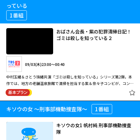
独特の映像感覚でひとりの人生を見つめ、社会問題や人の孤独、そして小さ
にある」第5回
桃の栽培についてレポートを書くために赤磐にやって来る。
て、“総合的 に”診察を行う科。19番目の新領域として発足したものの、ま
っている
いうテーマを描く医療ドラマ！2025年作品。
な希望を描き出した。 仙台。学校でいじめられていた主人公は、ある転校
だ広く世間には存在が認知されていない。そんな総合診 療医である徳重の
生との出会いをきっかけにアイドルを夢見るようになる。思いがけず成り上
1番組
武器は「問診」！患者と向き合い、徹底的に患者の話を聞き、時には患者の
がっていく彼は、一方でその時々の人との関係性で、あだ名や芸名、さまざ
話に隠された嘘を見抜 き、対話していく。穏やかで飄々としており、一見
まな名で呼ばれるが、誰からも本当の名で呼ばれることはない。彼の１００
08/31(月)21:00～22:50
08/21(金)13:35～14:25
つかみどころのない人物に見える徳重だが、その根底には、「人」や
おばさん会長・紫の犯罪清掃日記！
年に及ぶ人生が、高齢ドライバーや芸能界の闇、若年層の不詳の死、戦争な
「命」や「生きること」に向き合い、救いたいという強い思いがある。日常
ゴミは殺しを知っている２
どの社会問題を背景に綴られる。彼が最後に直面する、誰も見たことのない
全国屈指の桃の名産地として知られる岡山県赤磐市を舞台にした『種まく旅
松本潤が初の医師役に挑戦！病気を診るだけでなく、心や生活背景をもとに
の中で誰もが抱える小さな苦しみが、総合診 療医・徳重だからできる診療
景色とは……。
人』シリーズ第3弾。 女優を志し、岡山から東京へ上京していた彩音だった
患者にとっての最善を見つけ出し、生き 方そのものに手を差し伸べる19番
によって解きほぐされ、導かれていく。 さらに同じ病院の整形外科で働く
が、病に倒れた兄・悠斗を手伝うため、桃農家を営む実家へと帰郷する。ひ
目の新領域「総合診療医」を描く新しいヒューマン医療エンターテインメン
新米医師・滝野みずきを小芝風花、外科部長の息子で外科医の東郷康二郎を
と夏だけの約束だったが、悠斗は帰らぬ人に。彩音は女優になる夢を諦め、
ト！ 松本が演じたのは魚虎総合病院に新設された総合診療科に所属する徳
新田 真剣佑、小児科医の有松しおりを木村佳乃、徳重の恩師・赤池登を田
09/03(木)23:00～00:40
接ぎ木で作り出した新種の桃“赤磐の夢“を新種登録するという兄の夢を実現
重晃。総合診療科は、臓器や患者の性別、 年齢にかかわらず、患者の訴え
中泯が演じた。 現代社会において、「生きる」とはどういうことか。そん
［字］１９番目のカルテ「最期への
させるべく桃作りに奮闘する。そんなある日、農林水産省の職員・木村治が
を丁寧にすくい取り、その人の暮らしや家庭環境、心の状態までも含め
な普遍的な問いを、日々の診療を通して温かく投げかける、“人 を診る”と
中村玉緒＆さとう珠緒共演「ゴミは殺しを知っている」シリーズ第2弾。本
閉じる
旅路」第6回
桃の栽培についてレポートを書くために赤磐にやって来る。
て、“総合的 に”診察を行う科。19番目の新領域として発足したものの、ま
いうテーマを描く医療ドラマ！2025年作品。
作では、地方の老舗温泉旅館で清掃を担当する紫＆奈々子コンビが、コンパ
だ広く世間には存在が認知されていない。そんな総合診 療医である徳重の
ニオンの行方不明を発端とする連続殺人事件に巻き込まれる。中村とさとう
武器は「問診」！患者と向き合い、徹底的に患者の話を聞き、時には患者の
はキャラクターが固まってさらに演じやすくなったと口を揃え、コンビネー
話に隠された嘘を見抜 き、対話していく。穏やかで飄々としており、一見
ションばっちりだ。 熊谷コンツェルンの会長・熊谷紫（中村玉緒）は、ト
08/21(金)14:25～15:15
キソウの女 ～刑事部機動捜査隊～
1番組
つかみどころのない人物に見える徳重だが、その根底には、「人」や
おばさん会長・紫の犯罪清掃日記！
ップの立場を隠して現場の清掃仕事を続けている。同僚の花巻奈々子（さと
「命」や「生きること」に向き合い、救いたいという強い思いがある。日常
ゴミは殺しを知っている２
う珠緒）は左遷されて清掃の現場に配転になった。2人は今、老舗の温泉旅
松本潤が初の医師役に挑戦！病気を診るだけでなく、心や生活背景をもとに
の中で誰もが抱える小さな苦しみが、総合診 療医・徳重だからできる診療
館の仕事に精を出している。ところがある日、その旅館で知り合ったコンパ
キソウの女1 帆村純 刑事部機動捜査
患者にとっての最善を見つけ出し、生き 方そのものに手を差し伸べる19番
によって解きほぐされ、導かれていく。 さらに同じ病院の整形外科で働く
ニオンの雅世（古川理科）が、部屋に大量の血痕を残して行方不明になって
隊
目の新領域「総合診療医」を描く新しいヒューマン医療エンターテインメン
新米医師・滝野みずきを小芝風花、外科部長の息子で外科医の東郷康二郎を
しまう。雅世は新しくコンパニオンの会社を起こそうとして、元芸者でコン
ト！ 松本が演じたのは魚虎総合病院に新設された総合診療科に所属する徳