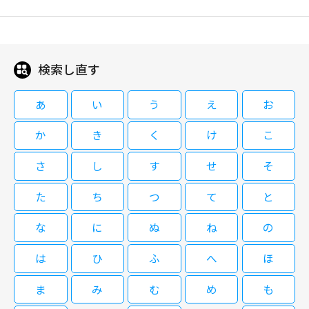
と告白。しかし純は、空き巣の犯行が女性の手口には思えなかった。そんな
患者にとっての最善を見つけ出し、生き 方そのものに手を差し伸べる19番
によって解きほぐされ、導かれていく。 さらに同じ病院の整形外科で働く
潤、八嶋智人らバイプレーヤーとの共演も
閉じる
折、佐々木が何者かにひき逃げされる。
目の新領域「総合診療医」を描く新しいヒューマン医療エンターテインメン
必見
新米医師・滝野みずきを小芝風花、外科部長の息子で外科医の東郷康二郎を
ト！ 松本が演じたのは魚虎総合病院に新設された総合診療科に所属する徳
新田 真剣佑、小児科医の有松しおりを木村佳乃、徳重の恩師・赤池登を田
重晃。総合診療科は、臓器や患者の性別、 年齢にかかわらず、患者の訴え
中泯が演じた。 現代社会において、「生きる」とはどういうことか。そん
を丁寧にすくい取り、その人の暮らしや家庭環境、心の状態までも含め
な普遍的な問いを、日々の診療を通して温かく投げかける、“人 を診る”と
検索し直す
閉じる
て、“総合的 に”診察を行う科。19番目の新領域として発足したものの、ま
いうテーマを描く医療ドラマ！2025年作品。
だ広く世間には存在が認知されていない。そんな総合診 療医である徳重の
あ
い
う
え
お
武器は「問診」！患者と向き合い、徹底的に患者の話を聞き、時には患者の
話に隠された嘘を見抜 き、対話していく。穏やかで飄々としており、一見
か
き
く
け
こ
つかみどころのない人物に見える徳重だが、その根底には、「人」や
「命」や「生きること」に向き合い、救いたいという強い思いがある。日常
の中で誰もが抱える小さな苦しみが、総合診 療医・徳重だからできる診療
さ
し
す
せ
そ
によって解きほぐされ、導かれていく。 さらに同じ病院の整形外科で働く
新米医師・滝野みずきを小芝風花、外科部長の息子で外科医の東郷康二郎を
た
ち
つ
て
と
新田 真剣佑、小児科医の有松しおりを木村佳乃、徳重の恩師・赤池登を田
中泯が演じた。 現代社会において、「生きる」とはどういうことか。そん
な
に
ぬ
ね
の
な普遍的な問いを、日々の診療を通して温かく投げかける、“人 を診る”と
いうテーマを描く医療ドラマ！2025年作品。
は
ひ
ふ
へ
ほ
ま
み
む
め
も