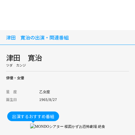
津田 寛治の出演・関連番組
津田 寛治
ツダ カンジ
俳優・女優
星 座
乙女座
誕生日
1965/8/27
出演するおすすめ番組