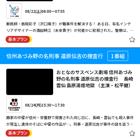
出演：草なぎ剛／矢田亜希子／谷原章介／森下愛子／鳥羽潤／小日向文世
08/22(土)06:00～07:55
※放送時間の詳細は日本映画専門チャンネルＨＰへ 「日本映画」で検索！
獣医師・栃尾彩子（沢口靖子）が難事件を解決する！ ある日、有名インテ
リアデザイナーの満田時江（未來貴子）が何者かに絞殺された。警察は、遺
体発見時の状況から怨恨と強盗殺人の両面で捜査を開始する。一方、彩子
僕の生きる道（全11話）#6-
は、時江が飼い犬の死をめぐり、ある動物病院を告訴しようとしていた矢先
11[終] 【イッキミドラマ】
に殺害されたことに注目、事件との関係を調べ始める。そして、悪徳動物病
信州あづみ野の名刑事 道原伝吉の捜査行
1番組
動物病院 彩子の事件カルテ 出演：沢
院との接触を試みるが・・・。
口靖子
おとなのサスペンス劇場 信州あづみ
08/10(月)21:50～03:00
野の名刑事 道原伝吉の捜査行 長崎
雲仙 島原湯煙地獄 （主演・松平健）
出演：草なぎ剛／矢田亜希子／谷原章介／森下愛子／鳥羽潤／小日向文世
08/22(土)06:00～07:55
※放送時間の詳細は日本映画専門チャンネルＨＰへ 「日本映画」で検索！
獣医師・栃尾彩子（沢口靖子）が難事件を解決する！ ある日、有名インテ
08/24(月)15:30～17:30
リアデザイナーの満田時江（未來貴子）が何者かに絞殺された。警察は、遺
体発見時の状況から怨恨と強盗殺人の両面で捜査を開始する。一方、彩子
画家の中留が信州・安曇野で殺害された同じ日に、長崎・雲仙でも殺人事件
は、時江が飼い犬の死をめぐり、ある動物病院を告訴しようとしていた矢先
閉じる
が発生し遺体のそばに中留の作品が…。刑事・道原伝吉が事件の謎を追う！
に殺害されたことに注目、事件との関係を調べ始める。そして、悪徳動物病
「あの女に刺されるなら仕方がない」という言葉とともに「一切闇処（いっ
院との接触を試みるが・・・。
さいあんしょ）」という地獄の名を言い残して、画家の中留浩介（内藤剛
閉じる