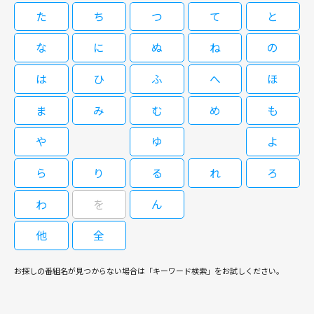
方堂亘）から京都の呉服店主・細川碧（荻野目慶子）を紹介される。しかし
た
ち
つ
て
と
翌朝、琵琶湖に一人の男性の死体が浮かぶ・・・。
な
に
ぬ
ね
の
は
ひ
ふ
へ
ほ
ま
み
む
め
も
や
ゆ
よ
ら
り
る
れ
ろ
わ
を
ん
他
全
お探しの番組名が見つからない場合は「キーワード検索」をお試しください。