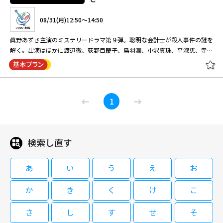
これは、山の報いなのか？ 山村の医師・華岡万里子の活躍を描く大人気シ
08/31(月)12:50～14:50
リーズ第5弾。被害者は「山の報い」を受けて死んだのか？ダム建設に絡む
殺人事件の真相究明に万里子が挑む。 山村の診療所の医師・華岡万里子
眞野あずさ主演のミステリードラマ第９弾。聡明な会計士が殺人事件の謎を
（かたせ梨乃）は、村人たちの診療に携わる日々を送っていた。そんなある
解く。出演はほかに渡辺徹、荻野目慶子、鳥羽潤、小沢真珠、平淑恵、寺田
日、村で祭りが行われている最中、ダム建設の話が持ち上がる。計画を知っ
農。 上条会計事務所の公認会計士・上条麗子（眞野あずさ）はある日、払
た林業会社社長・森宮（鳥羽潤）は、建設会社社長・黒沢（清水紘治）に対
い下げとなった県の所有地への入札を希望する会社の財務調査を行うべく、
閉じる
し、「山の報いを受けることになる」と怒りをあらわにする。やがて、その
見習い会計士の尾崎健作（渡辺徹）と滋賀県・近江八幡に出張する。二人は
黒沢と、ダム建設に賛成していた温泉旅館の主人・清水（伊東孝明）が他殺
【おひるのサスペンス劇場】 上条麗
県職員・山田エリカ（小沢真珠）の案内で、ホテルオーナーの藤原宗茂（四
体となって発見される・・・。
1
子の事件推理９ ～近江八幡・京都～
方堂亘）から京都の呉服店主・細川碧（荻野目慶子）を紹介される。しかし
死を呼ぶ琵琶湖の謎 出演：眞野あず
翌朝、琵琶湖に一人の男性の死体が浮かぶ・・・。
さ
検索し直す
08/31(月)12:50～14:50
眞野あずさ主演のミステリードラマ第９弾。聡明な会計士が殺人事件の謎を
あ
い
う
え
お
解く。出演はほかに渡辺徹、荻野目慶子、鳥羽潤、小沢真珠、平淑恵、寺田
農。 上条会計事務所の公認会計士・上条麗子（眞野あずさ）はある日、払
か
き
く
け
こ
い下げとなった県の所有地への入札を希望する会社の財務調査を行うべく、
見習い会計士の尾崎健作（渡辺徹）と滋賀県・近江八幡に出張する。二人は
さ
し
す
せ
そ
県職員・山田エリカ（小沢真珠）の案内で、ホテルオーナーの藤原宗茂（四
閉じる