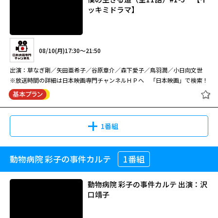
ッキミドラマ】
08/10(月)17:30～21:50
出演：草なぎ剛／矢田亜希子／谷原章介／森下愛子／鳥羽潤／小日向文世
※放送時間の詳細は日本映画専門チャンネルＨＰへ 「日本映画」で検索！
1番組
動物病院 彩子の事件カルテ
1番組
僕の生きる道（全11話）#1-5 【イ
ッキミドラマ】
動物病院 彩子の事件カルテ 出演：沢
口靖子
08/10(月)17:30～21:50