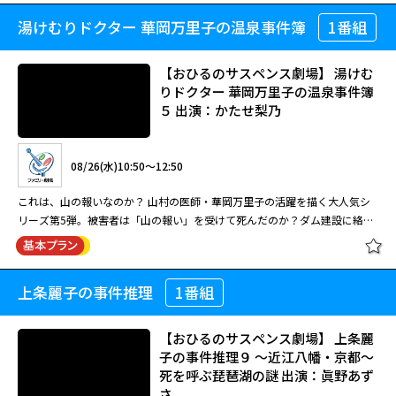
志）が安曇野の山道で殺害された。その夜、長崎県・雲仙でも新聞記者の重
湯けむりドクター 華岡万里子の温泉事件簿
1番組
おとなのサスペンス劇場 信州あづみ
見（大城英司）が殺害され、遺体のそばで中留が描いた地獄絵図が発見され
野の名刑事 道原伝吉の捜査行 長崎
る。同日に長野と長崎で起こった２つの殺人事件。繋がりを感じた安曇野北
雲仙 島原湯煙地獄 （主演・松平健）
署の刑事・道原（松平健）が事件の真相に迫る！
【おひるのサスペンス劇場】 湯けむ
りドクター 華岡万里子の温泉事件簿
５ 出演：かたせ梨乃
08/24(月)15:30～17:30
画家の中留が信州・安曇野で殺害された同じ日に、長崎・雲仙でも殺人事件
08/26(水)10:50～12:50
が発生し遺体のそばに中留の作品が…。刑事・道原伝吉が事件の謎を追う！
「あの女に刺されるなら仕方がない」という言葉とともに「一切闇処（いっ
これは、山の報いなのか？ 山村の医師・華岡万里子の活躍を描く大人気シ
さいあんしょ）」という地獄の名を言い残して、画家の中留浩介（内藤剛
リーズ第5弾。被害者は「山の報い」を受けて死んだのか？ダム建設に絡む
志）が安曇野の山道で殺害された。その夜、長崎県・雲仙でも新聞記者の重
殺人事件の真相究明に万里子が挑む。 山村の診療所の医師・華岡万里子
見（大城英司）が殺害され、遺体のそばで中留が描いた地獄絵図が発見され
（かたせ梨乃）は、村人たちの診療に携わる日々を送っていた。そんなある
閉じる
る。同日に長野と長崎で起こった２つの殺人事件。繋がりを感じた安曇野北
日、村で祭りが行われている最中、ダム建設の話が持ち上がる。計画を知っ
署の刑事・道原（松平健）が事件の真相に迫る！
上条麗子の事件推理
1番組
【おひるのサスペンス劇場】 湯けむ
た林業会社社長・森宮（鳥羽潤）は、建設会社社長・黒沢（清水紘治）に対
りドクター 華岡万里子の温泉事件簿
し、「山の報いを受けることになる」と怒りをあらわにする。やがて、その
５ 出演：かたせ梨乃
黒沢と、ダム建設に賛成していた温泉旅館の主人・清水（伊東孝明）が他殺
【おひるのサスペンス劇場】 上条麗
体となって発見される・・・。
子の事件推理９ ～近江八幡・京都～
死を呼ぶ琵琶湖の謎 出演：眞野あず
08/26(水)10:50～12:50
さ