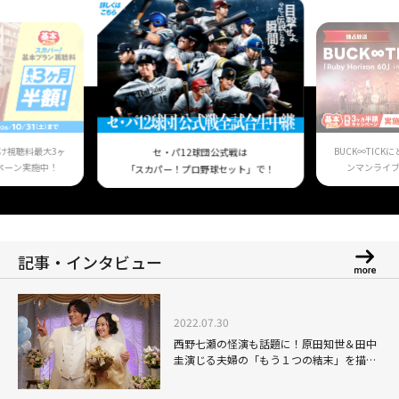
け視聴料最大3ヶ
BUCK∞TIC
セ・パ12球団公式戦は
ペーン実施中！
ンマンライ
「スカパー！プロ野球セット」で！
記事・インタビュー
2022.07.30
西野七瀬の怪演も話題に！原田知世＆田中
圭演じる夫婦の「もう１つの結末」を描い
た「あな番」劇場版