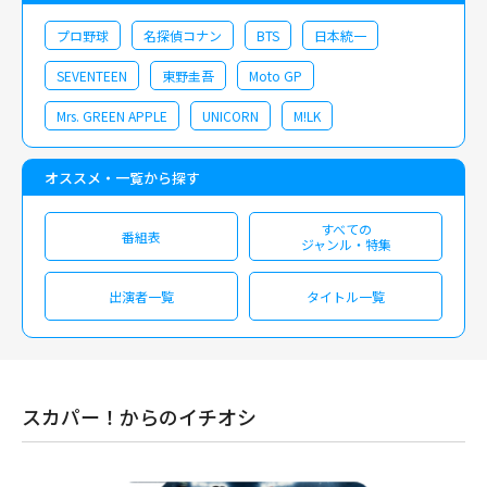
プロ野球
名探偵コナン
BTS
日本統一
SEVENTEEN
東野圭吾
Moto GP
Mrs. GREEN APPLE
UNICORN
M!LK
オススメ・一覧から探す
すべての
番組表
ジャンル・特集
出演者一覧
タイトル一覧
スカパー！からのイチオシ