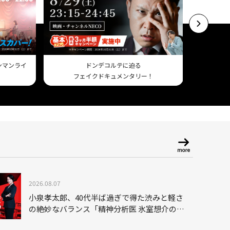
ワンマンライ
ドンデコルテに迫る
フェイクドキュメンタリー！
Am
2026.08.07
小泉孝太郎、40代半ば過ぎで得た渋みと軽さ
の絶妙なバランス「精神分析医 氷室想介の事
件簿３」で見せる進化