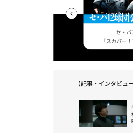
セ・パ
プロ野球セットア
基本プラン 今だけ視聴料最大3ヶ月半額キャ
「スカパー！
！
ンペーン実施中！
【記事・インタビュ