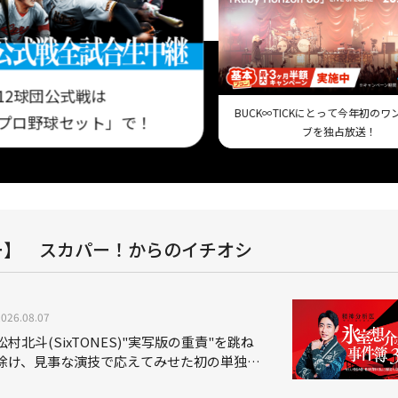
12球団公式戦は
BUCK∞TICKにとって今年初の
プロ野球セット」で！
ブを独占放送！
ー】 スカパー！からのイチオシ
2026.08.07
松村北斗(SixTONES)"実写版の重責"を跳ね
除け、見事な演技で応えてみせた初の単独主
演映画「秒速5センチメートル」