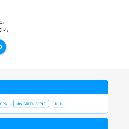
た。
さい。
CORN
Mrs. GREEN APPLE
M!LK