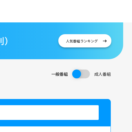
別）
人気番組
ランキング
一般番組
成人番組