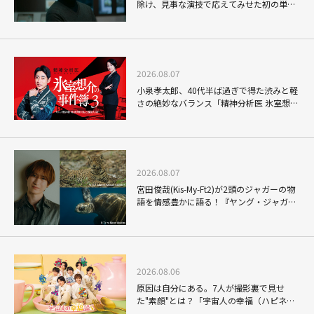
除け、見事な演技で応えてみせた初の単独
主演映画「秒速5センチメートル」
2026.08.07
小泉孝太郎、40代半ば過ぎで得た渋みと軽
さの絶妙なバランス「精神分析医 氷室想介
の事件簿３」で見せる進化
2026.08.07
宮田俊哉(Kis-My-Ft2)が2頭のジャガーの物
語を情感豊かに語る！『ヤング・ジャガ
ー：ジャングル王への道』『ジャガーとウ
ミガメの物語：熱帯林の守護神』で見せる
ナレーションの妙
2026.08.06
原因は自分にある。7人が撮影裏で見せ
た"素顔"とは？「宇宙人の幸福（ハピネ
ス）論」THE MAKING