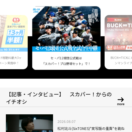
け視聴料最大3ヶ
BUCK∞TIC
セ・パ12球団公式戦は
ペーン実施中！
ンマンライ
「スカパー！プロ野球セット」で！
【記事・インタビュー】 スカパー！からの
イチオシ
2026.08.07
松村北斗(SixTONES)"実写版の重責"を跳ね