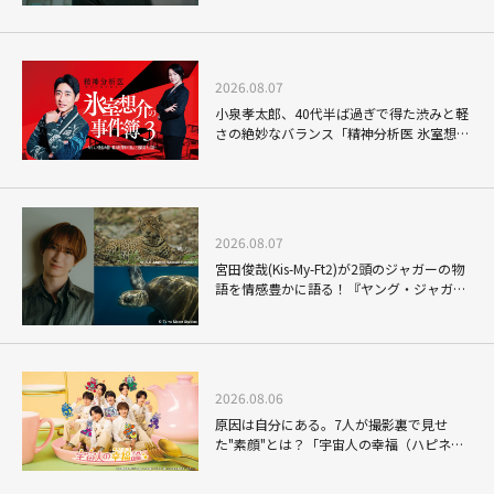
2026.08.07
小泉孝太郎、40代半ば過ぎで得た渋みと軽
さの絶妙なバランス「精神分析医 氷室想介
の事件簿３」で見せる進化
2026.08.07
宮田俊哉(Kis-My-Ft2)が2頭のジャガーの物
語を情感豊かに語る！『ヤング・ジャガ
ー：ジャングル王への道』『ジャガーとウ
ミガメの物語：熱帯林の守護神』で見せる
ナレーションの妙
2026.08.06
原因は自分にある。7人が撮影裏で見せ
た"素顔"とは？「宇宙人の幸福（ハピネ
ス）論」THE MAKING