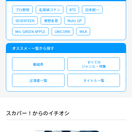
プロ野球
名探偵コナン
BTS
日本統一
SEVENTEEN
東野圭吾
Moto GP
Mrs. GREEN APPLE
UNICORN
M!LK
オススメ・一覧から探す
すべての
番組表
ジャンル・特集
出演者一覧
タイトル一覧
スカパー！からのイチオシ