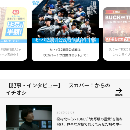
け視聴料最大3ヶ
BUCK∞TIC
セ・パ12球団公式戦は
ペーン実施中！
ンマンライ
「スカパー！プロ野球セット」で！
【記事・インタビュー】 スカパー！からの
イチオシ
2026.08.07
松村北斗(SixTONES)"実写版の重責"を跳ね
除け、見事な演技で応えてみせた初の単独
主演映画「秒速5センチメートル」