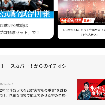
12球団公式戦は
BUCK∞TICKにとって今年初の
プロ野球セット」で！
ブを独占放送！
ー】 スカパー！からのイチオシ
2026.08.07
松村北斗(SixTONES)"実写版の重責"を跳ね
除け、見事な演技で応えてみせた初の単独主
演映画「秒速5センチメートル」