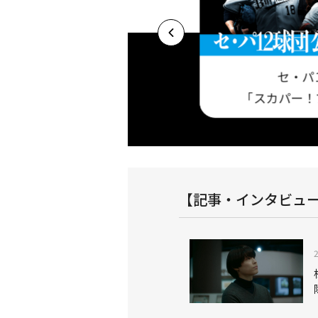
セ・パ
プロ野球セットア
基本プラン 今だけ視聴料最大3ヶ月半額キャ
「スカパー！
！
ンペーン実施中！
【記事・インタビュ