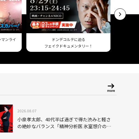
ワンマンライ
ドンデコルテに迫る
フェイクドキュメンタリー！
Am
2026.08.07
小泉孝太郎、40代半ば過ぎで得た渋みと軽さ
の絶妙なバランス「精神分析医 氷室想介の事
件簿３」で見せる進化