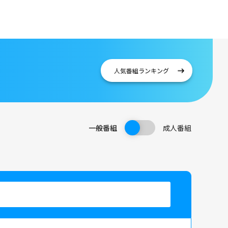
）
人気番組
ランキング
一般番組
成人番組