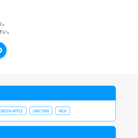
た。
さい。
 GREEN APPLE
UNICORN
M!LK