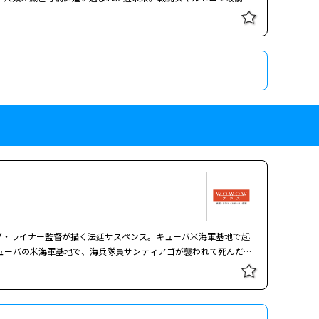
くと時は出撃前に戻っていた。そのときから、出撃しては戦死する
士リタと出会い・・・。 監督：ダグ・ライマン 出演：
トム・クル
：アメリカ)
ブ・ライナー監督が描く法廷サスペンス。キューバ米海軍基地で起
ューバの米海軍基地で、海兵隊員サンティアゴが襲われて死んだ。
は殺人罪で起訴されるが、事件の背景に規律を乱す者への暴力的制
の弁護を申し出る。しかし任命されたのは法廷経験のないキャフィ中
あまり、担当事件はすべて検察側との事前取引で処理していた。