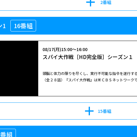
2番組
ン1
16番組
08/17(月)15:00～16:00
スパイ大作戦［HD完全版］シーズン１
頭脳と体力の限りを尽くし、実行不可能な指令を遂行す
（全２８話）『スパイ大作戦』は米ＣＢＳネットワーク
９６７年から放送され大ヒットしたスパイ・アクション
あり、誰もが知る名テーマ曲とオープニング、個性的な
ルデングローブ賞のダブル受賞の他、数々の栄誉に輝いて
グス（スティーヴン･ヒル）はエリートスパイを集め、
15番組
庫へと挑む。
2番組