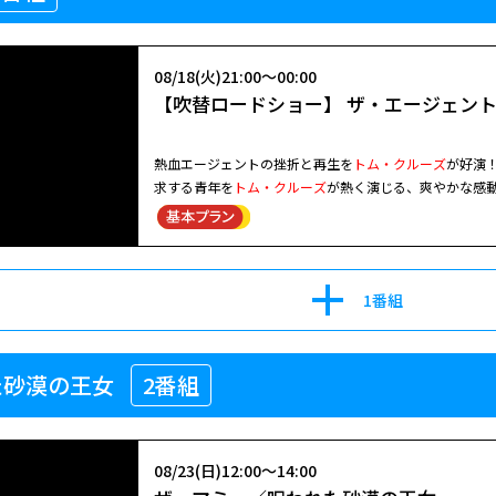
08/18(火)21:00～00:00
【吹替ロードショー】 ザ・エージェント
熱血エージェントの挫折と再生を
トム・クルーズ
が好演！胸を
求する青年を
トム・クルーズ
が熱く演じる、爽やかな感
アカデミー賞助演男優賞を受賞。 有名スポーツ選手を多く抱えるスポーツ・エージェント会社で、敏腕代理人として働くジ
ェリー。ある日彼は、高額な年棒の獲得を最優先する会
果ジェリーは解雇されやむなく独立するが、彼に付いて
手ロッド以外の有力クライアントを元同僚に奪われ、婚
1番組
た砂漠の王女
2番組
08/23(日)12:00～14:00