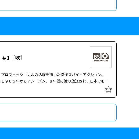
 ＃1［吹］
るプロフェッショナルの活躍を描いた傑作スパイ・アクション。
で１９６６年から７シーズン、８年間に渡り放送され、日本でも１
。
トム・クルーズ
主演の『ミッション:インポッシブル』の元ネタで
俳優達の競演と優れた脚本からなる傑作シリーズ。エミー賞＆ゴー
いる。 第１話「核弾頭を奪え」…IＭＦのリーダー、ダン･ブリッ
軍事独裁国に潜入。核弾頭を奪い出すため、侵入不可能と言われる金