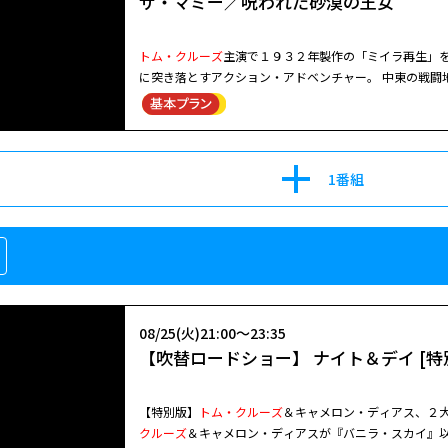
ザ・マミー／呪われた砂漠の王女
トム・クルーズ
主演で１９３２年製作の「ミイラ再生」
に突き落とすアクション・アドベンチャー。 中東の戦闘
め、米軍関係者のニックと考古学者のジェニーが石棺を
やがて石棺の中から、全ての人間への憎悪を募らせた王女
クルーズ
／アナベル・ウォーリス／ラッセル・クロウ (20
1番組
08/25(火)21:00～23:35
【吹替ロードショー】 ナイト＆デイ [特
【特別版】
トム・クルーズ
＆キャメロン・ディアス、２
クルーズ
＆キャメロン・ディアスが『バニラ・スカイ』