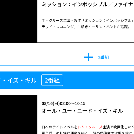
ミッション：インポッシブル／ファイナ
Ｔ・クルーズ主演・製作「ミッション：インポッシブル
デッド・レコニング」に続きイーサン・ハントが活躍。
2番組
ド・イズ・キル
2番組
08/16(日)08:00～10:15
オール・ユー・ニード・イズ・キル
日本のライトノベルを
トム・クルーズ
主演で映画化した
戦う兵士の壮絶な運命を描く。 謎の侵略者の攻撃を受け