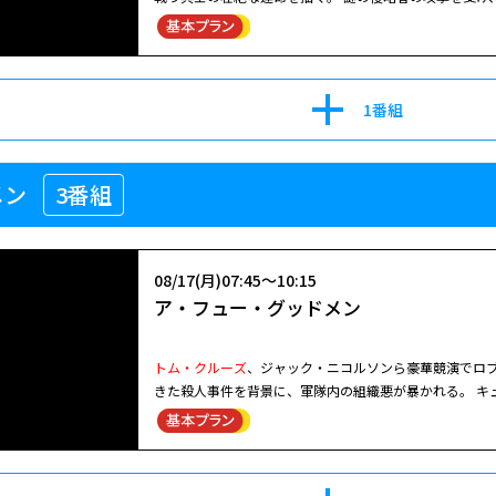
に送り込まれたケイジ少佐は５分で戦死するが、気が付
同じ日を無限に繰り返すケイジ。やがて彼は最強の女性兵
ーズ
／エミリー・ブラント／ビル・パクストン (2014年
1番組
メン
3番組
08/17(月)07:45～10:15
ア・フュー・グッドメン
トム・クルーズ
、ジャック・ニコルソンら豪華競演でロ
きた殺人事件を背景に、軍隊内の組織悪が暴かれる。 キ
犯人は同部隊のダウニー一等兵とドーソン兵長。ふたり
裁“コードR”の存在を感じたギャロウェイ少佐は、被告
尉だった。キャフィは偉大な弁護士だった父を意識する