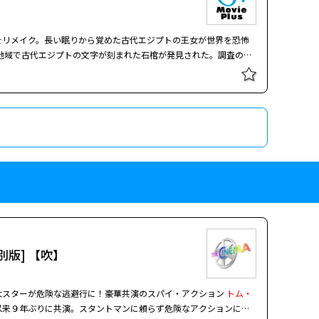
をリメイク。長い眠りから覚めた古代エジプトの王女が世界を恐怖
地域で古代エジプトの文字が刻まれた石棺が発見された。調査のた
英国へ運ぶ途中、輸送機が墜落。石棺は行方不明となってしまう。
アマネットが蘇る！ 監督：アレックス・カーツマン 出演：
トム・
17年：アメリカ)
別版] 【吹】
大スターが危険な逃避行に！豪華共演のスパイ・アクション
トム・
以来９年ぶりに共演。スタントマンに頼らず危険なアクションに挑