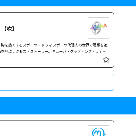
 【吹】
熱くするスポーツ・ドラマ スポーツ代理人の世界で理想を追
動を呼ぶサクセス・ストーリー。キューバ・グッディング・Ｊｒが
社のやり方に疑問を感じ、自分の理想を提案書としてまとめる。結
きてくれたのは会計係のドロシーだけ。しかも落ち目のアメフト選
約者エヴリーにも見捨てられてしまう。