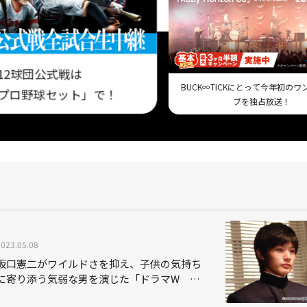
12球団公式戦は
BUCK∞TICKにとって今年初の
プロ野球セット」で！
ブを独占放送！
2023.05.08
坂口憲二がワイルドさを抑え、子供の気持ち
に寄り添う気弱な男を演じた「ドラマW
CHiLDREN チルドレン」