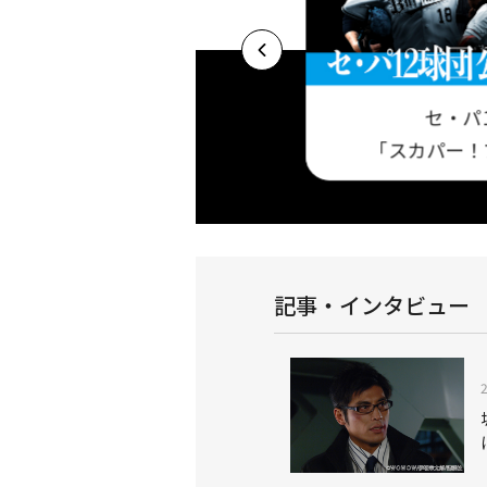
セ・パ
プロ野球セットア
基本プラン 今だけ視聴料最大3ヶ月半額キャ
「スカパー！
！
ンペーン実施中！
記事・インタビュー