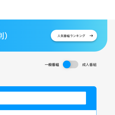
別）
人気番組
ランキング
一般番組
成人番組