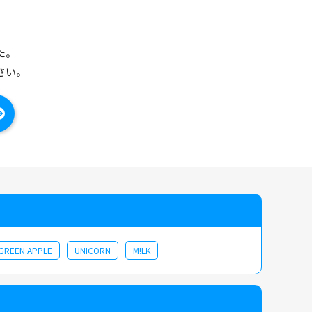
た。
さい。
 GREEN APPLE
UNICORN
M!LK