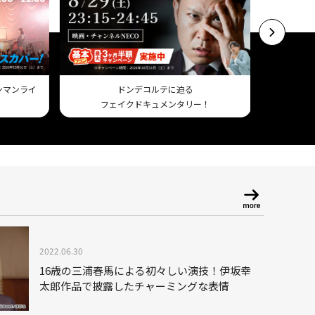
ワンマンライ
ドンデコルテに迫る
フェイクドキュメンタリー！
Am
2022.06.30
16歳の三浦春馬による初々しい演技！伊坂幸
太郎作品で披露したチャーミングな表情