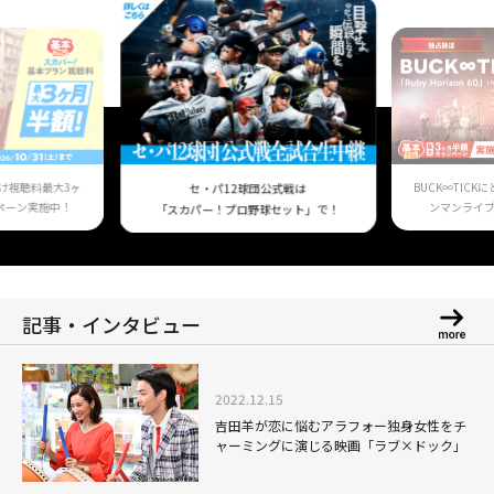
け視聴料最大3ヶ
BUCK∞TIC
セ・パ12球団公式戦は
ペーン実施中！
ンマンライ
「スカパー！プロ野球セット」で！
記事・インタビュー
2022.12.15
吉田羊が恋に悩むアラフォー独身女性をチ
ャーミングに演じる映画「ラブ×ドック」