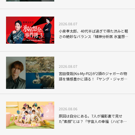
2026.08.07
小泉孝太郎、40代半ば過ぎで得た渋みと軽
さの絶妙なバランス「精神分析医 氷室想介
の事件簿３」で見せる進化
2026.08.07
宮田俊哉(Kis-My-Ft2)が2頭のジャガーの物
語を情感豊かに語る！『ヤング・ジャガ
ー：ジャングル王への道』『ジャガーとウ
ミガメの物語：熱帯林の守護神』で見せる
ナレーションの妙
2026.08.06
原因は自分にある。7人が撮影裏で見せ
た"素顔"とは？「宇宙人の幸福（ハピネ
ス）論」THE MAKING