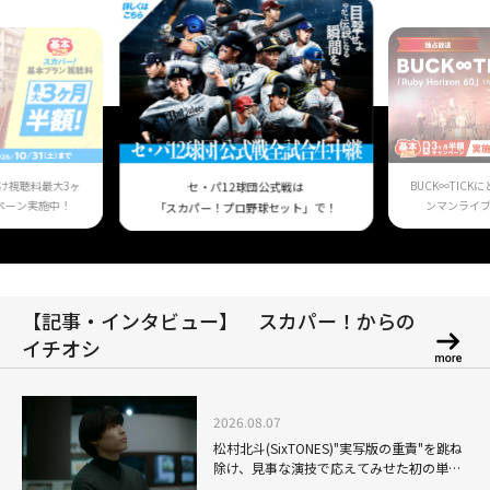
け視聴料最大3ヶ
BUCK∞TIC
セ・パ12球団公式戦は
ペーン実施中！
ンマンライ
「スカパー！プロ野球セット」で！
【記事・インタビュー】 スカパー！からの
イチオシ
2026.08.07
松村北斗(SixTONES)"実写版の重責"を跳ね
除け、見事な演技で応えてみせた初の単独
主演映画「秒速5センチメートル」