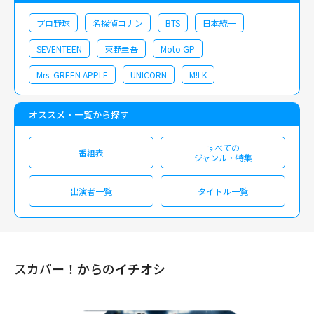
プロ野球
名探偵コナン
BTS
日本統一
SEVENTEEN
東野圭吾
Moto GP
Mrs. GREEN APPLE
UNICORN
M!LK
オススメ・一覧から探す
すべての
番組表
ジャンル・特集
出演者一覧
タイトル一覧
スカパー！からのイチオシ