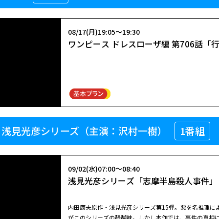
08/17(月)19:05～19:30
ワンピース ドレスローザ編 第706話「
 浅見光彦シリーズ（主演：沢村一樹）
1番組
09/02(水)07:00～08:40
浅見光彦シリーズ「志摩半島殺人事件」
内田康夫原作・浅見光彦シリーズ第15弾。悪を名推理に
がこのシリーズの醍醐味。しかし本作では、事件の真相に