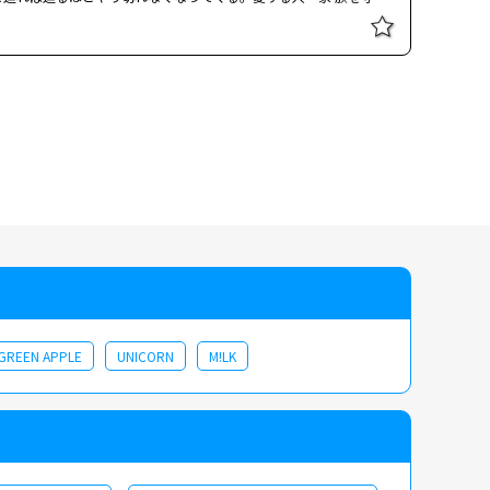
悩する人間・光彦の切ない心情に心打たれるは ず。前作から浅見光
ンによる水中撮影など見どころも満載。 日本の海の中でも美しい
泳ぐ海女の姿をファンタジックな映 像で表現したシーンは圧巻
ある日、元暴力団で人気作家の袴田啓二郎（渡辺哲）が何者かに殺
しそうな感じで電話をしていたらしい。不審人物が目撃されていな
 数日後、東京から来たルポライター・野村（並樹史朗）が志摩半島
た光彦は、袴田と野村の経歴を調べる。すると、二人に共通の地名
場所にいたのだ。さっそく光彦は大船渡に向かう。
 GREEN APPLE
UNICORN
M!LK