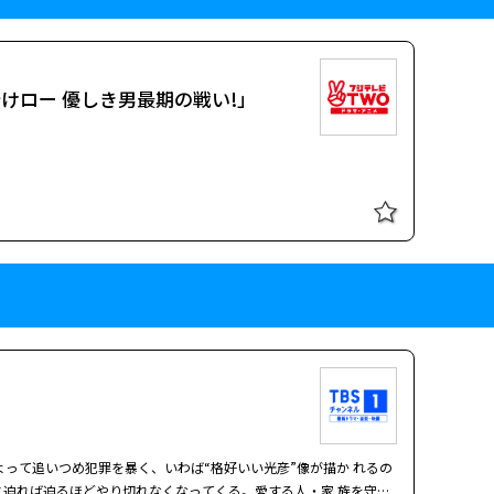
行けロー 優しき男最期の戦い!」
よって追いつめ犯罪を暴く、いわば“格好いい光彦”像が描か れるの
迫れば迫るほどやり切れなくなってくる。愛する人・家 族を守る