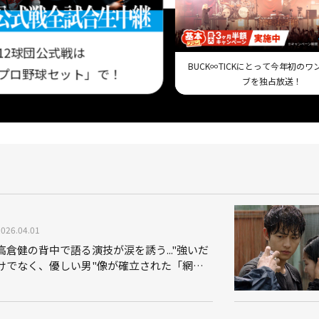
12球団公式戦は
BUCK∞TICKにとって今年初の
プロ野球セット」で！
ブを独占放送！
2026.04.01
高倉健の背中で語る演技が涙を誘う..."強いだ
けでなく、優しい男"像が確立された「網走
番外地 望郷編」