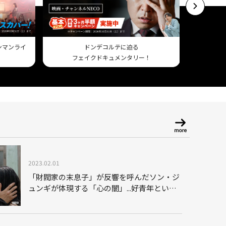
ワンマンライ
ドンデコルテに迫る
フェイクドキュメンタリー！
Am
2023.02.01
「財閥家の末息子」が反響を呼んだソン・ジ
ュンギが体現する「心の闇」...好青年という
イメージを払拭した「大人のメロドラマ」