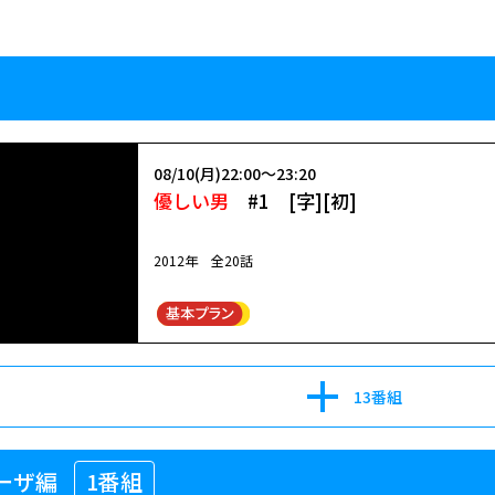
08/10(月)22:00～23:20
優しい男
#1 [字][初]
2012年 全20話
13番組
ローザ編
1番組