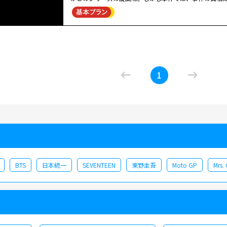
ための悲しい犯罪に“果たして正義とは何なのか？”と苦
彦役を引き継いだ沢村一樹のハマリ役ぶりと、ハイビジョ
と有名な志摩半島英虞湾の海中で、イルカのごとく華麗に
だ。 【ストーリー】 海女の取材で志摩半島を訪れた浅見光彦（沢村一樹）は、素朴で美しい海女・夏美（宮本真希）や、家
族を深く愛する
優しい男
・本橋（高橋克実）と出会う。
害された。 袴田は殺害された日、ホテルのロビーで懐か
いこと を知った光彦は、犯人は地元の人だと確信する。
1
の英虞湾で謎の死を遂げる。二つの事件に関連性 を感じ
が出てきた。岩手県の大船渡だ。二人は同 じ時期に同じ
BTS
日本統一
SEVENTEEN
東野圭吾
Moto GP
Mrs.