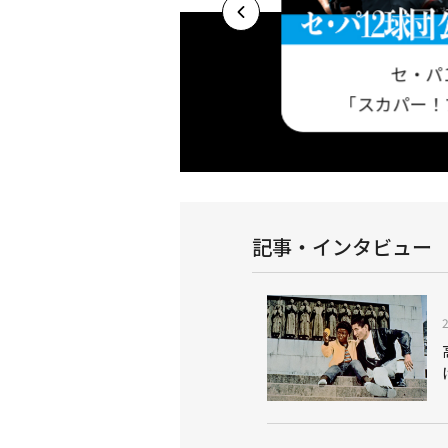
セ・パ
プロ野球セットア
基本プラン 今だけ視聴料最大3ヶ月半額キャ
「スカパー！
！
ンペーン実施中！
記事・インタビュー