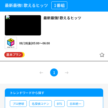
ピー、雨のウェンズデイ、風立ちぬ、硝子の少年、ガラスの林檎、恋するカ
最新最強! 歌えるヒッツ
1番組
レン、時間の国のアリス、守護天使、白いパラソル、白睡蓮、SWEET
MEM
OR
IES、SCOTCH AND RAIN、砂の女、スローなブギにしてくれ（I
want you）、制服、接吻、探偵物語、渚のバルコニー、眠りの森、バラー
最新最強! 歌えるヒッツ
ドのように眠れ、瞳はダイアモンド、微熱少年、指切り、瑠璃色の地球、
Rock'n Rouge、and more…＜50音順＞）
08/28(金)05:00～06:00
1
トレンドワードから探す
プロ野球
名探偵コナン
BTS
日本統一