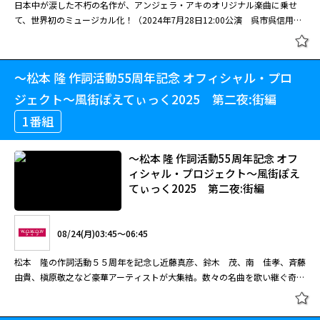
日本中が涙した不朽の名作が、アンジェラ・アキのオリジナル楽曲に乗せ
て、世界初のミュージカル化！（2024年7月28日12:00公演 呉市呉信用金
庫ホール） 180分
～松本 隆 作詞活動55周年記念 オフィシャル・プロ
ジェクト～風街ぽえてぃっく2025 第二夜:街編
1番組
～松本 隆 作詞活動55周年記念 オフ
ィシャル・プロジェクト～風街ぽえ
てぃっく2025 第二夜:街編
08/24(月)03:45～06:45
松本 隆の作詞活動５５周年を記念し近藤真彦、鈴木 茂、南 佳孝、斉藤
由貴、槇原敬之など豪華アーティストが大集結。数々の名曲を歌い継ぐ奇跡
の２日間をお届け！ 収録日:2025年9月20日／収録場所:東京 東京国際フォ
ーラム ホールＡ 楽曲：予定演奏曲目／全曲作詞：松本隆（赤いスイート