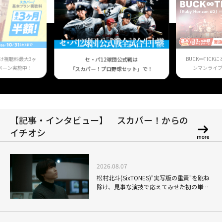
け視聴料最大3ヶ
BUCK∞TIC
セ・パ12球団公式戦は
ペーン実施中！
ンマンライ
「スカパー！プロ野球セット」で！
【記事・インタビュー】 スカパー！からの
イチオシ
2026.08.07
松村北斗(SixTONES)"実写版の重責"を跳ね
除け、見事な演技で応えてみせた初の単独
主演映画「秒速5センチメートル」