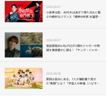
2026.08.07
小泉孝太郎、40代半ば過ぎで得た渋みと軽
さの絶妙なバランス「精神分析医 氷室想介
の事件簿３」で見せる進化
2026.08.07
宮田俊哉(Kis-My-Ft2)が2頭のジャガーの物
語を情感豊かに語る！『ヤング・ジャガ
ー：ジャングル王への道』『ジャガーとウ
ミガメの物語：熱帯林の守護神』で見せる
ナレーションの妙
2026.08.06
原因は自分にある。7人が撮影裏で見せ
た"素顔"とは？「宇宙人の幸福（ハピネ
ス）論」THE MAKING