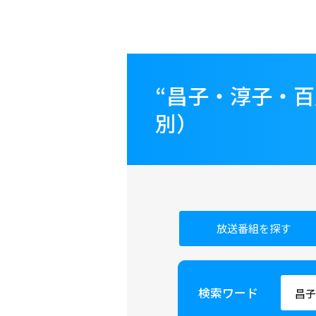
“昌子・淳子・百
別）
放送番組を探す
検索ワード