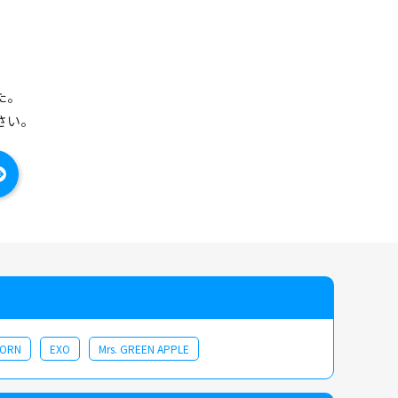
た。
さい。
CORN
EXO
Mrs. GREEN APPLE