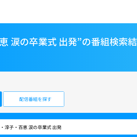
恵 涙の卒業式 出発”の番組検索
配信番組を探す