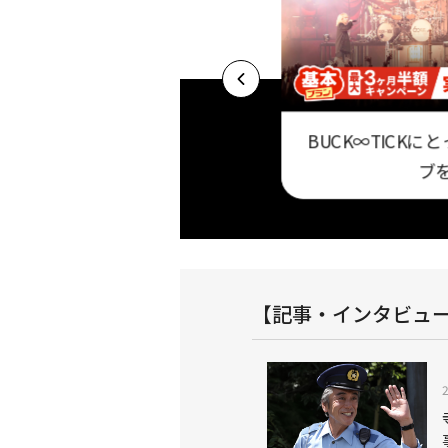
BUCK∞TICK
大3ヶ月半額キャ
セ・パ12球団公式戦は
ブ
中！
「スカパー！プロ野球セット」で！
【記事・インタビュ