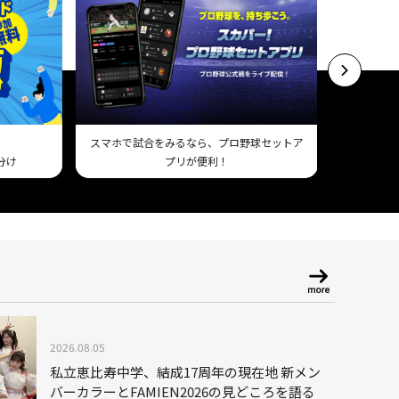
スマホで試合をみるなら、プロ野球セットア
基本プラン
分け
プリが便利！
2026.08.05
私立恵比寿中学、結成17周年の現在地 新メン
バーカラーとFAMIEN2026の見どころを語る