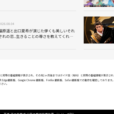
2026.08.04
福原遥と出口夏希が演じた儚くも美しいそれ
ぞれの恋...生きることの尊さを教えてくれた
映画「あの花が咲く丘で、君とまた出会えた
ら。」
PGと同等の番組情報が表示され、その先1ヶ月後まではガイド誌（有料）と同等の番組情報が表示さ
ft Edge最新版、Google Chrome 最新版、Firefox 最新版、Safari最新版での動作を
ださい。