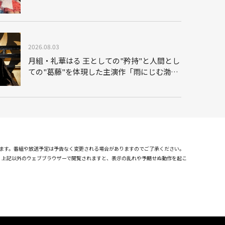
2026.08.03
月組・礼華はる 王としての"矜持"と人間とし
ての"葛藤"を体現した主演作「雨にじむ渤海
(26年月組・バウ)」
れます。番組や放送予定は予告なく変更される場合がありますのでご了承ください。
確認しております。上記以外のウェブブラウザーで閲覧されますと、表示の乱れや予期せぬ動作を起こ