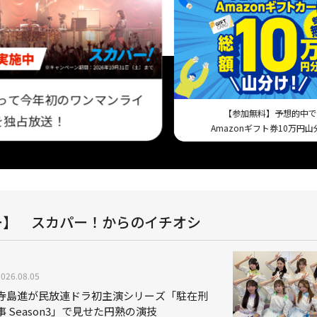
にとって今年初のワンマンライ
【参加無料】予想的中で
を独占放送！
Amazonギフト券10万円山
ー】 スカパー！からのイチオシ
2026.08.05
寺島進が民放連ドラ初主演シリーズ「駐在刑
事 Season3」で見せた円熟の演技