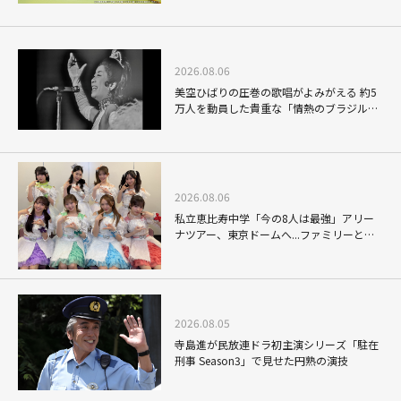
2026.08.06
美空ひばりの圧巻の歌唱がよみがえる 約5
万人を動員した貴重な「情熱のブラジル公
演」
2026.08.06
私立恵比寿中学「今の8人は最強」アリー
ナツアー、東京ドームへ...ファミリーと目
指す未来
2026.08.05
寺島進が民放連ドラ初主演シリーズ「駐在
刑事 Season3」で見せた円熟の演技