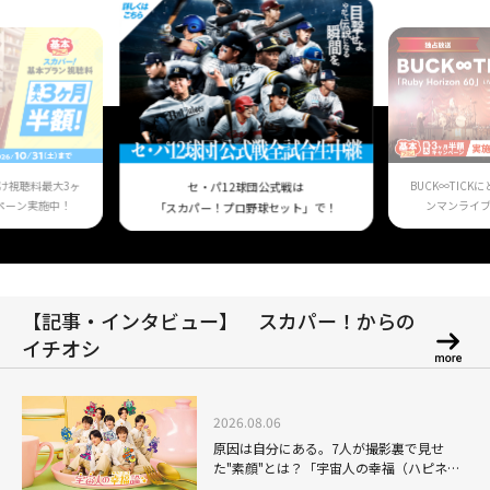
け視聴料最大3ヶ
BUCK∞TIC
セ・パ12球団公式戦は
ペーン実施中！
ンマンライ
「スカパー！プロ野球セット」で！
【記事・インタビュー】 スカパー！からの
イチオシ
2026.08.06
原因は自分にある。7人が撮影裏で見せ
た"素顔"とは？「宇宙人の幸福（ハピネ
ス）論」THE MAKING