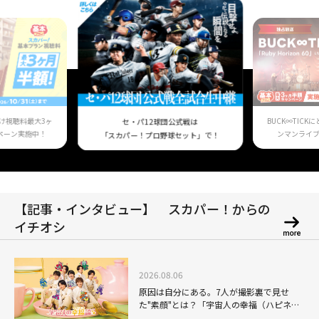
け視聴料最大3ヶ
BUCK∞TIC
セ・パ12球団公式戦は
ペーン実施中！
ンマンライ
「スカパー！プロ野球セット」で！
【記事・インタビュー】 スカパー！からの
イチオシ
2026.08.06
原因は自分にある。7人が撮影裏で見せ
た"素顔"とは？「宇宙人の幸福（ハピネ
ス）論」THE MAKING