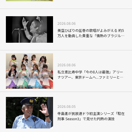
2026.08.06
美空ひばりの圧巻の歌唱がよみがえる 約5
万人を動員した貴重な「情熱のブラジル公
演」
2026.08.06
私立恵比寿中学「今の8人は最強」アリー
ナツアー、東京ドームへ...ファミリーと目
指す未来
2026.08.05
寺島進が民放連ドラ初主演シリーズ「駐在
刑事 Season3」で見せた円熟の演技