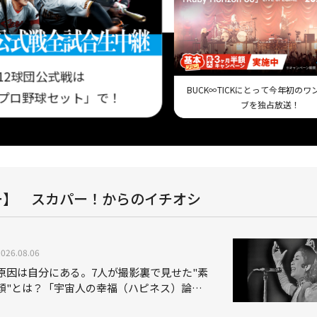
12球団公式戦は
BUCK∞TICKにとって今年初の
プロ野球セット」で！
ブを独占放送！
ー】 スカパー！からのイチオシ
2026.08.06
原因は自分にある。7人が撮影裏で見せた"素
顔"とは？「宇宙人の幸福（ハピネス）論」
THE MAKING