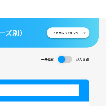
ーズ別）
人気番組
ランキング
一般番組
成人番組