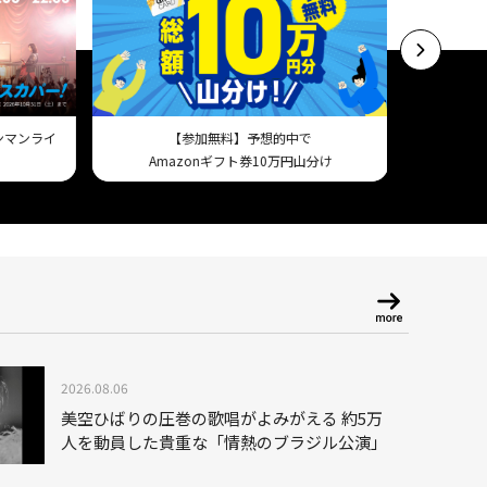
ワンマンライ
【参加無料】予想的中で
スマホで試
Amazonギフト券10万円山分け
2026.08.06
美空ひばりの圧巻の歌唱がよみがえる 約5万
人を動員した貴重な「情熱のブラジル公演」