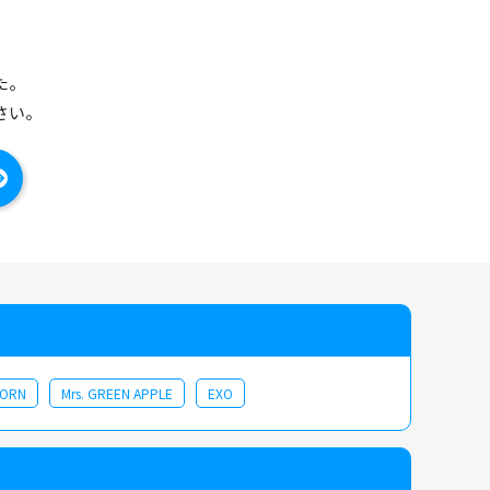
た。
さい。
CORN
Mrs. GREEN APPLE
EXO