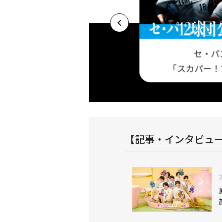
セ・パ
プロ野球セットア
基本プラン 今だけ視聴料最大3ヶ月半額キャ
「スカパー！
！
ンペーン実施中！
【記事・インタビュ