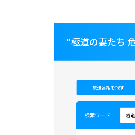
“極道の妻たち 
放送番組を探す
検索ワード