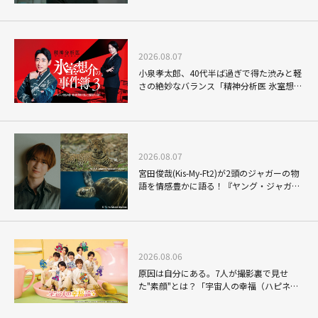
2026.08.07
小泉孝太郎、40代半ば過ぎで得た渋みと軽
さの絶妙なバランス「精神分析医 氷室想介
の事件簿３」で見せる進化
2026.08.07
宮田俊哉(Kis-My-Ft2)が2頭のジャガーの物
語を情感豊かに語る！『ヤング・ジャガ
ー：ジャングル王への道』『ジャガーとウ
ミガメの物語：熱帯林の守護神』で見せる
ナレーションの妙
2026.08.06
原因は自分にある。7人が撮影裏で見せ
た"素顔"とは？「宇宙人の幸福（ハピネ
ス）論」THE MAKING