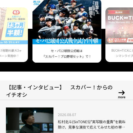
け視聴料最大3ヶ
BUCK∞TIC
セ・パ12球団公式戦は
ペーン実施中！
ンマンライ
「スカパー！プロ野球セット」で！
【記事・インタビュー】 スカパー！からの
イチオシ
2026.08.07
松村北斗(SixTONES)"実写版の重責"を跳ね
除け、見事な演技で応えてみせた初の単独
主演映画「秒速5センチメートル」