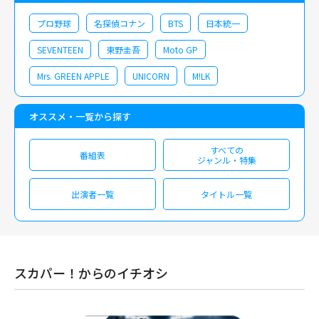
プロ野球
名探偵コナン
BTS
日本統一
SEVENTEEN
東野圭吾
Moto GP
Mrs. GREEN APPLE
UNICORN
M!LK
オススメ・一覧から探す
すべての
番組表
ジャンル・特集
出演者一覧
タイトル一覧
スカパー！からのイチオシ