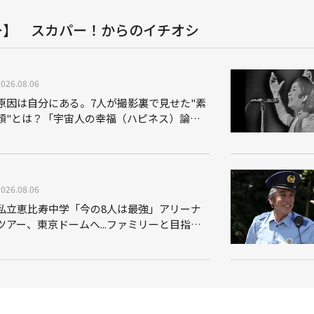
ー】 スカパー！からのイチオシ
2026.08.06
原因は自分にある。7人が撮影裏で見せた"素
顔"とは？「宇宙人の幸福（ハピネス）論」
THE MAKING
2026.08.06
私立恵比寿中学「今の8人は最強」アリーナ
ツアー、東京ドームへ...ファミリーと目指す
未来