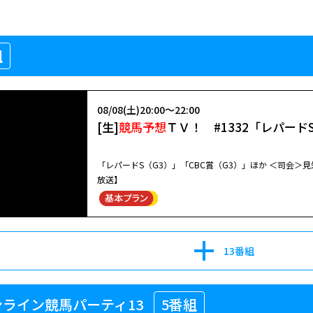
組
08/08(土)20:00～22:00
[生]
競馬予想
ＴＶ！ #1332「レパード
「レパードS（G3）」「CBC賞（G3）」ほか ＜司会
放送】
13番組
ライン競馬パーティ13
5番組