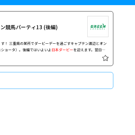
競馬パーティ13 (後編)
渡辺とオン
木ショータ）。後編ではいよいよ
日本ダービー
を迎えます。翌日に
て、優駿スタリオンステーションへと向かいます。