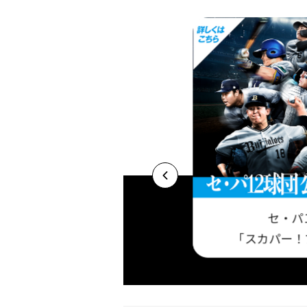
セ・パ
プロ野球セットア
基本プラン 今だけ視聴料最大3ヶ月半額キャ
「スカパー！
！
ンペーン実施中！