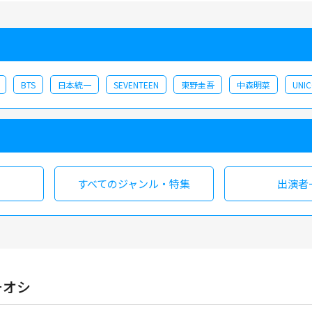
BTS
日本統一
SEVENTEEN
東野圭吾
中森明菜
UNI
すべての
ジャンル・特集
出演者
チオシ