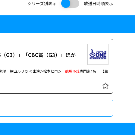
シリーズ別表示
放送日時順表示
S（G3）」「CBC賞（G3）」ほか
＞見栄晴 横山ルリカ ＜出演＞松本ヒロシ
競馬予想
専門家4名 【生