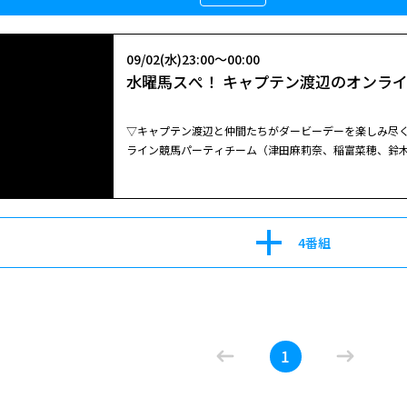
09/02(水)23:00～00:00
水曜馬スぺ！ キャプテン渡辺のオンライン
▽キャプテン渡辺と仲間たちがダービーデーを楽しみ尽くす！ 三重県の某所でダービーデーを過ごすキャプテン
ライン競馬パーティチーム（津田麻莉奈、稲富菜穂、鈴
は、ダービー馬ロブチェンの父ワールドプレミアを訪ね
4番組
1