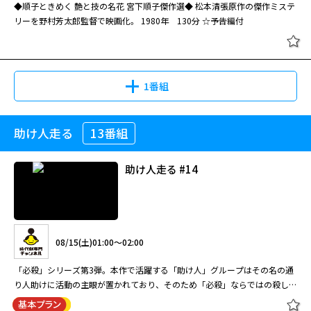
◆順子ときめく 艶と技の名花 宮下順子傑作選◆ 松本清張原作の傑作ミステ
リーを野村芳太郎監督で映画化。 1980年 130分 ☆予告編付
1番組
助け人走る
13番組
助け人走る #14
08/15(土)01:00～02:00
「必殺」シリーズ第3弾。本作で活躍する「助け人」グループはその名の通
り人助けに活動の主眼が置かれており、そのため「必殺」ならではの殺しの
場面はありつつもやや明るい作風に方向転換されている。田村高廣、中谷一