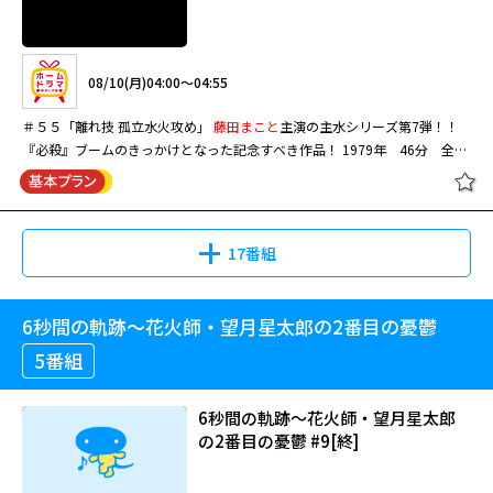
08/10(月)04:00～04:55
＃５５「離れ技 孤立水火攻め」
藤田まこと
主演の主水シリーズ第7弾！！
『必殺』ブームのきっかけとなった記念すべき作品！ 1979年 46分 全84
話
17番組
6秒間の軌跡〜花火師・望月星太郎の2番目の憂鬱
5番組
6秒間の軌跡～花火師・望月星太郎
の2番目の憂鬱 #9[終]