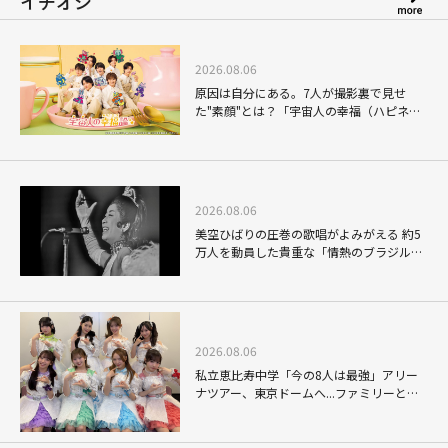
イチオシ
2026.08.06
原因は自分にある。7人が撮影裏で見せ
た"素顔"とは？「宇宙人の幸福（ハピネ
ス）論」THE MAKING
2026.08.06
美空ひばりの圧巻の歌唱がよみがえる 約5
万人を動員した貴重な「情熱のブラジル公
演」
2026.08.06
私立恵比寿中学「今の8人は最強」アリー
ナツアー、東京ドームへ...ファミリーと目
指す未来