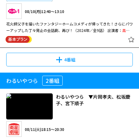
08/10(月)12:40～13:10
花火師父子を描いたファンタジーホームコメディが帰ってきた！さらにパワ
ーアップした丁々発止の会話劇、再び！（2024年／全9話） 出演者：
高橋
一生
、橋爪功 ほか
4番組
わるいやつら
2番組
わるいやつら ▼片岡孝夫、松坂慶
子、宮下順子
08/11(火)18:15～20:30