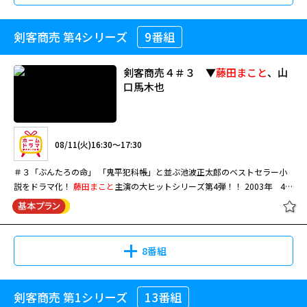
剣客商売 第4シリーズ
9番組
剣客商売４＃３ ▼
藤田まこと
、山
口馬木也
08/11(火)16:30～17:30
＃３「ぶんたろの命」 「鬼平犯科帳」と並ぶ池波正太郎のベストセラー小
説をドラマ化！
藤田まこと
主演の大ヒットシリーズ第4弾！！ 2003年 48
分 全11話
8番組
剣客商売 第1シリーズ
13番組