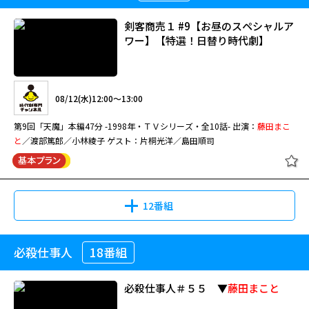
剣客商売１ #9【お昼のスペシャルア
ワー】【特選！日替り時代劇】
08/12(水)12:00～13:00
第9回「天魔」本編47分 -1998年・ＴＶシリーズ・全10話- 出演：
藤田まこ
と
／渡部篤郎／小林綾子 ゲスト：片桐光洋／島田順司
12番組
必殺仕事人
18番組
必殺仕事人＃５５ ▼
藤田まこと