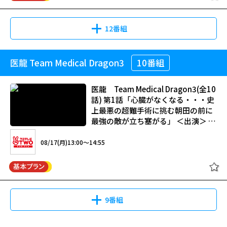
郎、山村聰といったベテラン演技派の名優共演で、味のあるドラマとなっ
た。第20話からレギュラー入りする宮内洋演じる龍の派手なアクションも
見もの。また、前シリーズ『必殺仕置人』の登場人物である中村主水＝
藤田
12番組
まこと
がゲスト出演する第12話は見逃せない。 「よろず助け口御引受処」
を営む大工の棟梁・清兵衛(山村聰)は、浪人の中山文十郎（田村高廣）や元
武士の遊び人・辻平内（中谷一郎）に、ドブさらいや犬の散歩、留守番など
医龍 Team Medical Dragon3
10番組
の町内の雑事を与えて日銭を稼がせてやっていた。だがこの清兵衛、番頭の
利吉(津坂匡章／現・秋野太作)共々、元は盗賊で、表沙汰に出来ない「裏」
の仕事も請け負い、文十郎、平内も人助けのためなら殺しも厭わない凄腕の
医龍 Team Medical Dragon3(全10
持ち主だった。
話) 第1話「心臓がなくなる・・・史
上最悪の超難手術に挑む朝田の前に
最強の敵が立ち塞がる」 ＜出演＞ 坂
口憲二／稲森いずみ／小池徹平／阿
部サダヲ／遠藤憲一／岸部一徳／池
08/17(月)13:00～14:55
田鉄洋／佐々木蔵之介／夏木マリ／
谷村美月／増田修一朗／
高橋一生
ほか
9番組