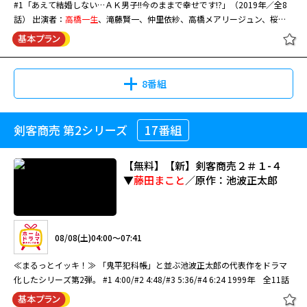
#1「あえて結婚しない…ＡＫ男子!!今のままで幸せです!?」（2019年／全8
話） 出演者：
高橋一生
、滝藤賢一、仲里依紗、高橋メアリージュン、桜井
ユキ、仁科あい ほか
8番組
剣客商売 第2シリーズ
17番組
【無料】【新】剣客商売２＃１-４
▼
藤田まこと
／原作：池波正太郎
08/08(土)04:00～07:41
≪まるっとイッキ！≫ 「鬼平犯科帳」と並ぶ池波正太郎の代表作をドラマ
化したシリーズ第2弾。 #1 4:00/#2 4:48/#3 5:36/#4 6:24 1999年 全11話