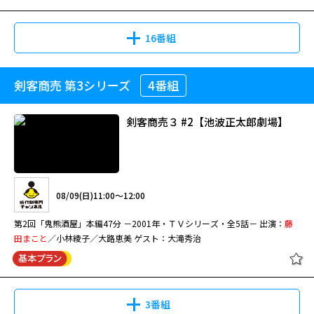
16番組
剣客商売 第3シリーズ
4番組
剣客商売３ #2【池波正太郎劇場】
08/09(日)11:00～12:00
第2回「鬼熊酒屋」本編47分 －2001年・ＴＶシリーズ・全5話－ 出演：
藤
田まこと
／小林綾子／大路恵美 ゲスト：大滝秀治
3番組