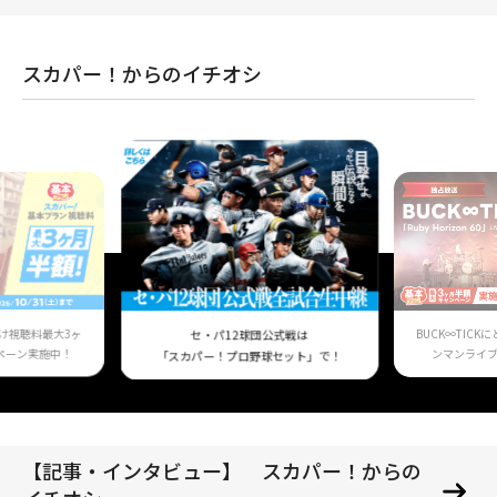
スカパー！からのイチオシ
け視聴料最大3ヶ
BUCK∞TIC
セ・パ12球団公式戦は
ペーン実施中！
ンマンライ
「スカパー！プロ野球セット」で！
【記事・インタビュー】 スカパー！からの