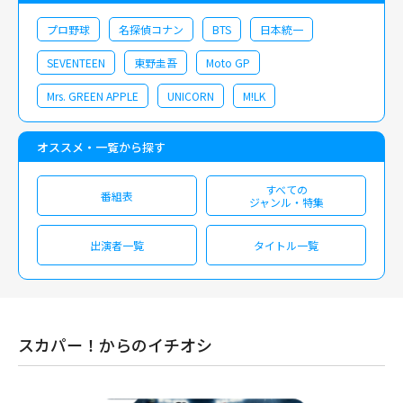
プロ野球
名探偵コナン
BTS
日本統一
SEVENTEEN
東野圭吾
Moto GP
Mrs. GREEN APPLE
UNICORN
M!LK
オススメ・一覧から探す
すべての
番組表
ジャンル・特集
出演者一覧
タイトル一覧
スカパー！からのイチオシ