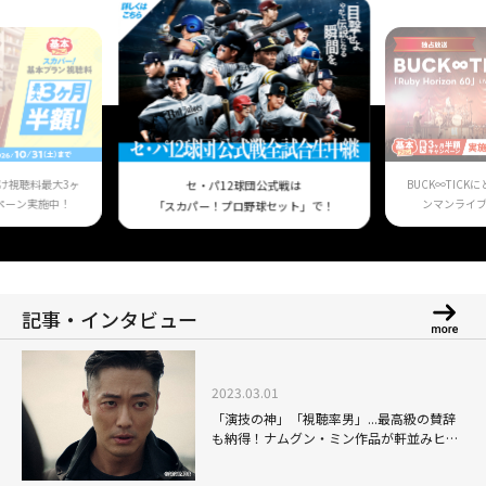
け視聴料最大3ヶ
BUCK∞TIC
セ・パ12球団公式戦は
ペーン実施中！
ンマンライ
「スカパー！プロ野球セット」で！
記事・インタビュー
2023.03.01
「演技の神」「視聴率男」...最高級の賛辞
も納得！ナムグン・ミン作品が軒並みヒッ
トする理由とは？