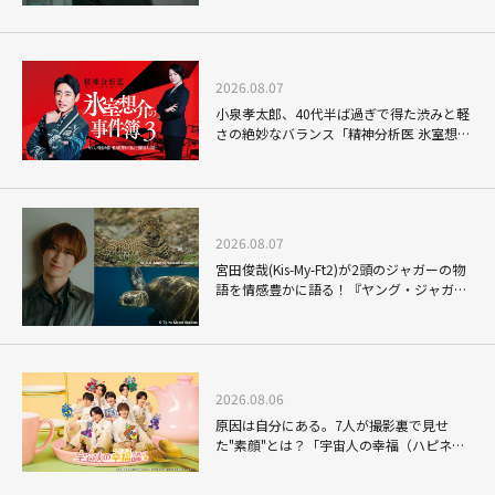
2026.08.07
小泉孝太郎、40代半ば過ぎで得た渋みと軽
さの絶妙なバランス「精神分析医 氷室想介
の事件簿３」で見せる進化
2026.08.07
宮田俊哉(Kis-My-Ft2)が2頭のジャガーの物
語を情感豊かに語る！『ヤング・ジャガ
ー：ジャングル王への道』『ジャガーとウ
ミガメの物語：熱帯林の守護神』で見せる
ナレーションの妙
2026.08.06
原因は自分にある。7人が撮影裏で見せ
た"素顔"とは？「宇宙人の幸福（ハピネ
ス）論」THE MAKING