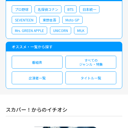
プロ野球
名探偵コナン
BTS
日本統一
SEVENTEEN
東野圭吾
Moto GP
Mrs. GREEN APPLE
UNICORN
M!LK
オススメ・一覧から探す
すべての
番組表
ジャンル・特集
出演者一覧
タイトル一覧
スカパー！からのイチオシ