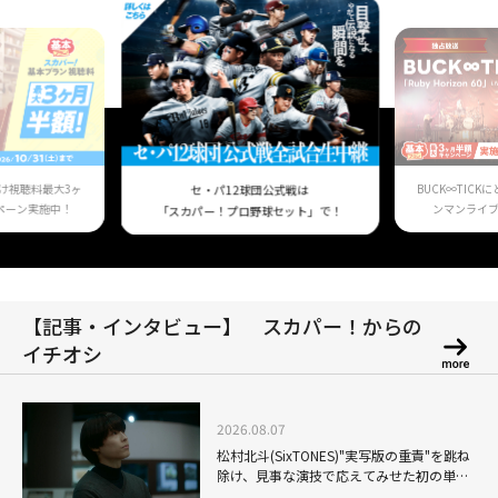
け視聴料最大3ヶ
BUCK∞TIC
セ・パ12球団公式戦は
ペーン実施中！
ンマンライ
「スカパー！プロ野球セット」で！
【記事・インタビュー】 スカパー！からの
イチオシ
2026.08.07
松村北斗(SixTONES)"実写版の重責"を跳ね
除け、見事な演技で応えてみせた初の単独
主演映画「秒速5センチメートル」