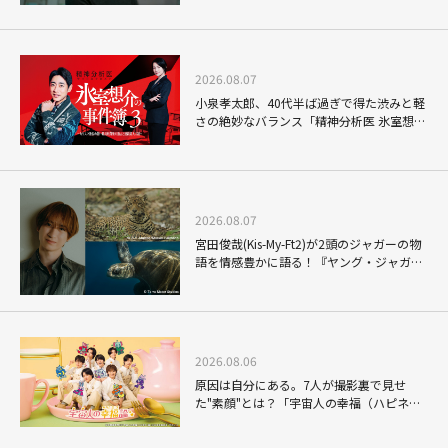
2026.08.07
小泉孝太郎、40代半ば過ぎで得た渋みと軽
さの絶妙なバランス「精神分析医 氷室想介
の事件簿３」で見せる進化
2026.08.07
宮田俊哉(Kis-My-Ft2)が2頭のジャガーの物
語を情感豊かに語る！『ヤング・ジャガ
ー：ジャングル王への道』『ジャガーとウ
ミガメの物語：熱帯林の守護神』で見せる
ナレーションの妙
2026.08.06
原因は自分にある。7人が撮影裏で見せ
た"素顔"とは？「宇宙人の幸福（ハピネ
ス）論」THE MAKING