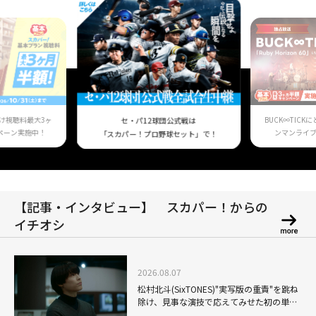
け視聴料最大3ヶ
BUCK∞TIC
セ・パ12球団公式戦は
ペーン実施中！
ンマンライ
「スカパー！プロ野球セット」で！
【記事・インタビュー】 スカパー！からの
イチオシ
2026.08.07
松村北斗(SixTONES)"実写版の重責"を跳ね
除け、見事な演技で応えてみせた初の単独
主演映画「秒速5センチメートル」