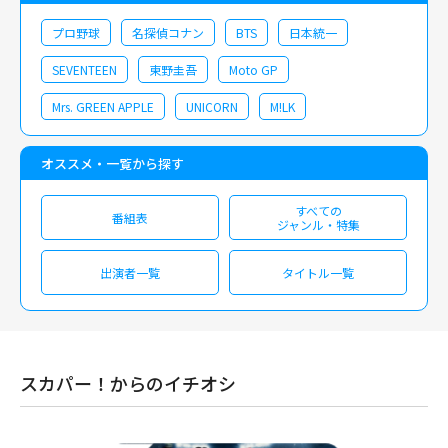
プロ野球
名探偵コナン
BTS
日本統一
SEVENTEEN
東野圭吾
Moto GP
Mrs. GREEN APPLE
UNICORN
M!LK
オススメ・一覧から探す
すべての
番組表
ジャンル・特集
出演者一覧
タイトル一覧
スカパー！からのイチオシ