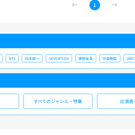
の新たな出会いを生み出してきた。その熱いステージの
1
ステージの感動とともにお楽しみいただきたい。
BTS
日本統一
SEVENTEEN
東野圭吾
中森明菜
UNI
すべての
ジャンル・特集
出演者