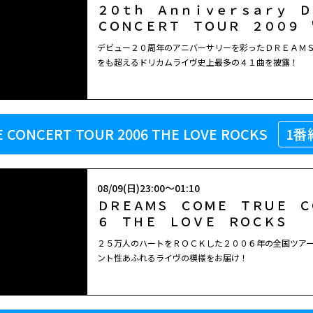
２０ｔｈ Ａｎｎｉｖｅｒｓａｒｙ 
ＣＯＮＣＥＲＴ ＴＯＵＲ ２００９ 
デビュー２０周年のアニバーサリーを彩ったＤＲＥＡＭ
をも超えるドリカムライヴ史上最多の４１曲を披露！
 CONCERT TOUR 2006 THE LOVE ROCKS
1番
08/09(日)23:00～01:10
ＤＲＥＡＭＳ ＣＯＭＥ ＴＲＵＥ Ｃ
６ ＴＨＥ ＬＯＶＥ ＲＯＣＫＳ
２５万人のハートをＲＯＣＫした２００６年の全国ツア
ント性あふれるライヴの模様をお届け！