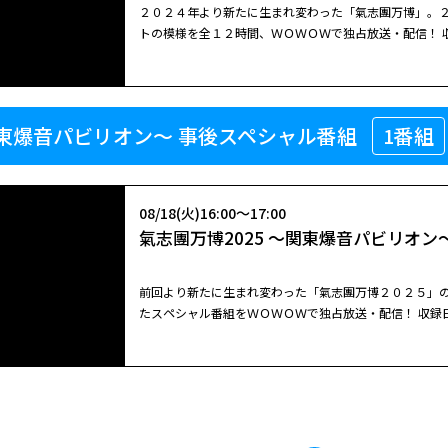
睦
２０２４年より新たに生まれ変わった「氣志團万博」。
トの模様を全１２時間、ＷＯＷＯＷで独占放送・配信！ 収録
～１１ホール 楽曲：細川たかし＜OPENING CEREMONY
み、浪花節だよ人生は）、氣志團（One Night Carn
7
OR
DER（MONSTER、SUMMER 様様、Get Gold
イ）、ヤングスキニー（本当はね、、ベランダ、本音、らしく）、OKA
～関東爆音パビリオン～ 事後スペシャル番組
1番組
TOKYO BOYS）、柳家睦＆THE RATBONES ＜WEL
COME
ーマ、いいんだぜ）、ASKA（SAY YES、好きになる、パ
08/18(火)16:00～17:00
氣志團万博2025 ～関東爆音パビリオン
前回より新たに生まれ変わった「氣志團万博２０２５」
たスペシャル番組をＷＯＷＯＷで独占放送・配信！ 収録日:
９～１１ホール ２０２４年より、会場をこれまでの千葉・袖ケ浦海浜公園から幕張メッセへと移し、開催時期も９月から１
１月に変更、新しいスタイルでの開催となった「氣志團
團万博２０２５ ～関東爆音パビリオン～」を全１２時
ステージに完全密着！出演者同士の交流やビハインドスト
長・綾小路 翔の「最高の仲間を集めて、最高の音楽を
ックのみならずポップス、アイドル、歌謡曲、演歌など