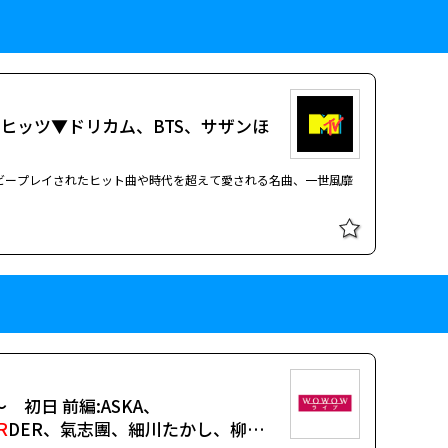
トラヒッツ▼ドリカム、BTS、サザンほ
nでヘビープレイされたヒット曲や時代を超えて愛される名曲、一世風靡
 初日 前編:ASKA、
R
DER、氣志團、細川たかし、柳家