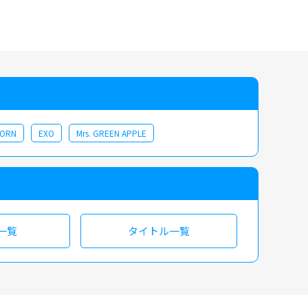
裏側でどのようなドラマが生まれ、どんなことが起きていたのか。
CORN
EXO
Mrs. GREEN APPLE
一覧
タイトル一覧