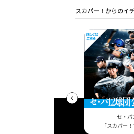
スカパー！からのイ
セ・パ
プロ野球セットア
基本プラン 今だけ視聴料最大3ヶ月半額キャ
「スカパー！
！
ンペーン実施中！