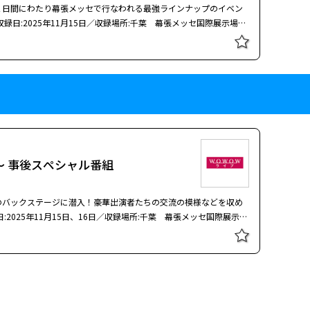
２日間にわたり幕張メッセで行なわれる最強ラインナップのイベン
日:2025年11月15日／収録場所:千葉 幕張メッセ国際展示場９
 ACT＞（北酒場、「NAZO with 木梨憲武・所ジョージ」 田中あい
ival、汚れなきクソ野郎ども、幸せにしかしねーから）、
）、10-FEET（RIVER、第ゼロ感、その向こうへ、蜃気楼、ヒトリセカ
MOTO'S（Dance With You、330、BROTHER、90'S
ACT＞（MUCCiのテーマ、そして熱海秘宝館、まつり、終わりのテ
ラダイス銀河、僕はこの瞳で嘘をつく、YAH YAH YAH）
～ 事後スペシャル番組
のバックステージに潜入！豪華出演者たちの交流の模様などを収め
2025年11月15日、16日／収録場所:千葉 幕張メッセ国際展示場
万博」。ＷＯＷＯＷでは今回も２日間にわたって開催される「氣志
間にわたり独占放送・配信するが、それに加えて本フェスのバック
ーリーを１時間番組としてお送りする。 「氣志團万博」は、團
鳴らして、最高の時間を作りたい」という熱い呼びかけに応え、ロ
、ジャンルの垣根を越えた豪華出演者が集結し、オーディエンスと