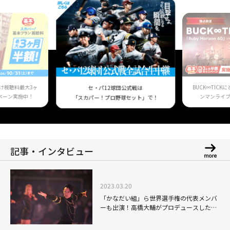
け視聴料最大3ヶ
BUCK∞TIC
セ・パ12球団公式戦は
ペーン実施中！
ンマンライ
「スカパー！プロ野球セット」で！
記事・インタビュー
2023.03.20
「かなだい組」ら世界選手権の代表メンバ
ーも出演！高橋大輔がプロデュースした唯
一無二のアイスショー「ICE EXPLOSION
2023」