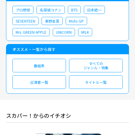
プロ野球
名探偵コナン
BTS
日本統一
SEVENTEEN
東野圭吾
Moto GP
Mrs. GREEN APPLE
UNICORN
M!LK
オススメ・一覧から探す
すべての
番組表
ジャンル・特集
出演者一覧
タイトル一覧
スカパー！からのイチオシ