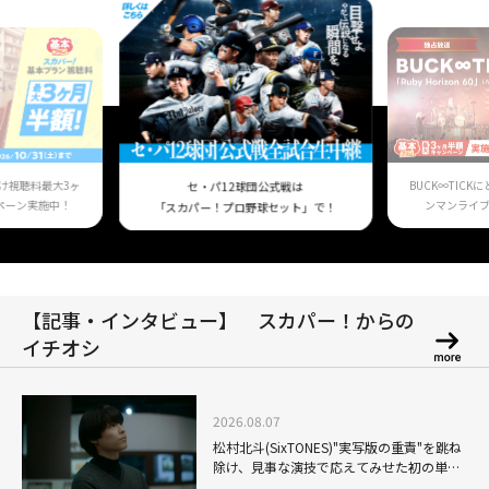
け視聴料最大3ヶ
BUCK∞TIC
セ・パ12球団公式戦は
ペーン実施中！
ンマンライ
「スカパー！プロ野球セット」で！
【記事・インタビュー】 スカパー！からの
イチオシ
2026.08.07
松村北斗(SixTONES)"実写版の重責"を跳ね
除け、見事な演技で応えてみせた初の単独
主演映画「秒速5センチメートル」