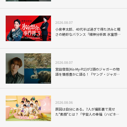
2026.08.07
小泉孝太郎、40代半ば過ぎで得た渋みと軽
さの絶妙なバランス「精神分析医 氷室想介
の事件簿３」で見せる進化
2026.08.07
宮田俊哉(Kis-My-Ft2)が2頭のジャガーの物
語を情感豊かに語る！『ヤング・ジャガ
ー：ジャングル王への道』『ジャガーとウ
ミガメの物語：熱帯林の守護神』で見せる
ナレーションの妙
2026.08.06
原因は自分にある。7人が撮影裏で見せ
た"素顔"とは？「宇宙人の幸福（ハピネ
ス）論」THE MAKING