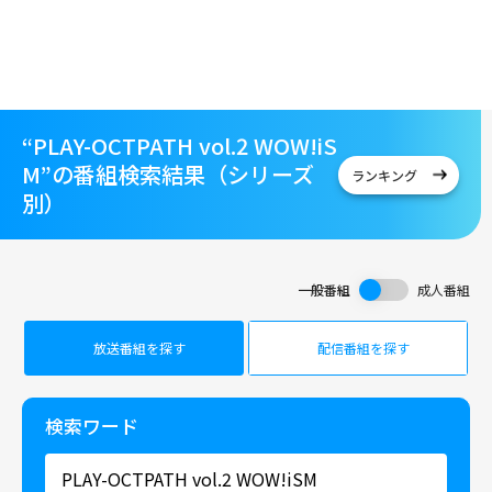
“PLAY-OCTPATH vol.2 WOW!iS
M”の番組検索結果（シリーズ
ランキング
別）
一般番組
成人番組
放送番組を探す
配信番組を探す
検索ワード