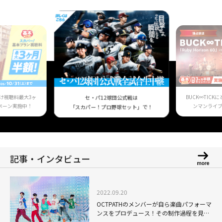
け視聴料最大3ヶ
BUCK∞TIC
セ・パ12球団公式戦は
ペーン実施中！
ンマンライ
「スカパー！プロ野球セット」で！
記事・インタビュー
2022.09.20
OCTPATHのメンバーが自ら楽曲パフォーマ
ンスをプロデュース！その制作過程を見届
けられるドキュメンタリー「PLAY-