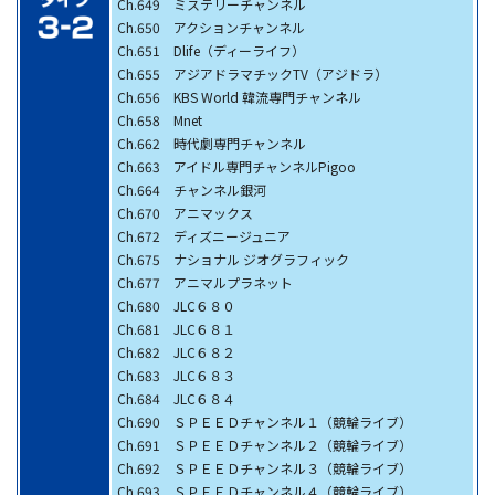
Ch.649 ミステリーチャンネル
Ch.650 アクションチャンネル
Ch.651 Dlife（ディーライフ）
Ch.655 アジアドラマチックTV（アジドラ）
Ch.656 KBS World 韓流専門チャンネル
Ch.658 Mnet
Ch.662 時代劇専門チャンネル
Ch.663 アイドル専門チャンネルPigoo
Ch.664 チャンネル銀河
Ch.670 アニマックス
Ch.672 ディズニージュニア
Ch.675 ナショナル ジオグラフィック
Ch.677 アニマルプラネット
Ch.680 JLC６８０
Ch.681 JLC６８１
Ch.682 JLC６８２
Ch.683 JLC６８３
Ch.684 JLC６８４
Ch.690 ＳＰＥＥＤチャンネル１（競輪ライブ）
Ch.691 ＳＰＥＥＤチャンネル２（競輪ライブ）
Ch.692 ＳＰＥＥＤチャンネル３（競輪ライブ）
Ch.693 ＳＰＥＥＤチャンネル４（競輪ライブ）