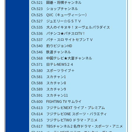
Ch.521 囲碁・将棋チャンネル
Ch.523 ショップチャンネル
Ch.525 QVC（キューヴィーシー）
Ch.527 ジュエリー☆ＧＳＴＶ
Ch.535 大人のイキヌキ！ヌーヴェルパラダイス
Ch.536 パチンコ★パチスロTV！
Ch.537 パチ・スロ サイトセブンＴＶ
Ch.540 釣りビジョンHD
Ch.546 鉄道チャンネル
Ch.568 中国テレビ★大富チャンネル
Ch.571 日テレNEWS２４
Ch.580 スポーツライブ＋
Ch.581 スカチャン1
Ch.588 スカチャン8
Ch.589 スカチャン9
Ch.591 スカチャン11
Ch.600 FIGHTING TV サムライ
Ch.613 フジテレビNEXT ライブ・プレミアム
Ch.614 フジテレビONE スポーツ・バラエティ
Ch.615 フジテレビTWO ドラマ・アニメ
Ch.617 TBSチャンネル2 名作ドラマ・スポーツ・アニメ