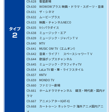
Ch.628 衛星劇場
Ch.630 WOWOWプラス 映画・ドラマ・スポーツ・音楽
Ch.631 ザ・シネマ
Ch.632 ムービープラス
Ch.633 映画・チャンネルNECO
Ch.635 V☆パラダイス
Ch.638 ミュージック・エア
Ch.639 ミュージック・ジャパンＴＶ
Ch.640 MTV
Ch.641 MUSIC ON! TV（エムオン!）
Ch.642 音楽・ライブ！ スペースシャワーＴＶ
Ch.644 歌謡ポップスチャンネル
Ch.645 ミュージック・グラフィティTV
Ch.654 LaLa TV 韓・華・ライフスタイル
Ch.657 KNTV
Ch.659 MONDO TV
Ch.660 ファミリー劇場
Ch.661 ホームドラマチャンネル 韓流・時代劇・国内ド
ラマ
Ch.667 アニメシアターX(AT-X)
Ch.668 カートゥーン ネットワーク 海外アニメ国内アニ
メ