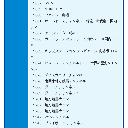
Ch.657 KNTV
Ch.659 MONDO TV
Ch.660 ファミリー劇場
Ch.661 ホームドラマチャンネル 韓流・時代劇・国内ド
ラマ
Ch.667 アニメシアターX(AT-X)
Ch.668 カートゥーン ネットワーク 海外アニメ国内アニ
メ
Ch.669 キッズステーション テレビアニメ･劇場版･ＯＶ
Ａ
Ch.674 ヒストリーチャンネル 日本・世界の歴史＆エン
タメ
Ch.676 ディスカバリーチャンネル
Ch.678 南関東地方競馬チャンネル
Ch.688 グリーンチャンネル
Ch.689 グリーンチャンネル２
Ch.701 地方競馬ナイン
Ch.702 地方競馬ナイン
Ch.703 地方競馬ナイン
Ch.942 kmpチャンネル
Ch.943 プレイボーイ チャンネル