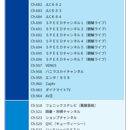
Ch.682 JLC６８２
Ch.683 JLC６８３
Ch.684 JLC６８４
Ch.690 ＳＰＥＥＤチャンネル１（競輪ライブ）
Ch.691 ＳＰＥＥＤチャンネル２（競輪ライブ）
Ch.692 ＳＰＥＥＤチャンネル３（競輪ライブ）
Ch.693 ＳＰＥＥＤチャンネル４（競輪ライブ）
Ch.694 ＳＰＥＥＤチャンネル５（競輪ライブ）
Ch.695 ＳＰＥＥＤチャンネル６（競輪ライブ）
Ch.696 ＳＰＥＥＤチャンネル７（競輪ライブ）
Ch.957 VENUS
Ch.958 バニラスカイチャンネル
Ch.959 エンタ！９５９
Ch.960 Zaptv
Ch.963 ダイナマイトTV
Ch.964 AV王
Ch.518 フェニックステレビ（鳳凰衛視）
Ch.521 囲碁・将棋チャンネル
Ch.523 ショップチャンネル
Ch.525 QVC（キューヴィーシー）
Ch.527 ジュエリー☆ＧＳＴＶ