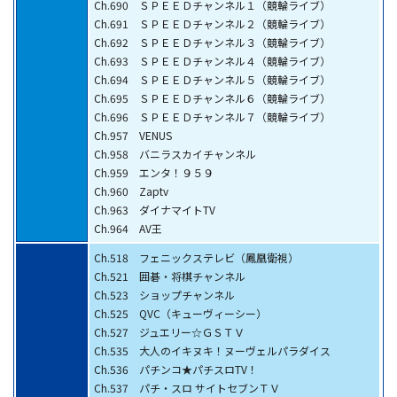
Ch.690 ＳＰＥＥＤチャンネル１（競輪ライブ）
Ch.691 ＳＰＥＥＤチャンネル２（競輪ライブ）
Ch.692 ＳＰＥＥＤチャンネル３（競輪ライブ）
Ch.693 ＳＰＥＥＤチャンネル４（競輪ライブ）
Ch.694 ＳＰＥＥＤチャンネル５（競輪ライブ）
Ch.695 ＳＰＥＥＤチャンネル６（競輪ライブ）
Ch.696 ＳＰＥＥＤチャンネル７（競輪ライブ）
Ch.957 VENUS
Ch.958 バニラスカイチャンネル
Ch.959 エンタ！９５９
Ch.960 Zaptv
Ch.963 ダイナマイトTV
Ch.964 AV王
Ch.518 フェニックステレビ（鳳凰衛視）
Ch.521 囲碁・将棋チャンネル
Ch.523 ショップチャンネル
Ch.525 QVC（キューヴィーシー）
Ch.527 ジュエリー☆ＧＳＴＶ
Ch.535 大人のイキヌキ！ヌーヴェルパラダイス
Ch.536 パチンコ★パチスロTV！
Ch.537 パチ・スロ サイトセブンＴＶ