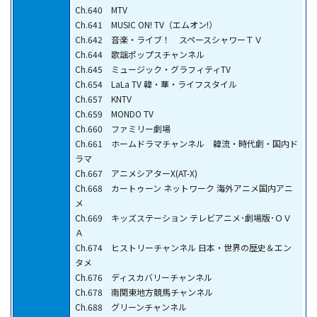
Ch.640 MTV
Ch.641 MUSIC ON! TV（エムオン!）
Ch.642 音楽・ライブ！ スペースシャワーＴＶ
Ch.644 歌謡ポップスチャンネル
Ch.645 ミュージック・グラフィティTV
Ch.654 LaLa TV 韓・華・ライフスタイル
Ch.657 KNTV
Ch.659 MONDO TV
Ch.660 ファミリー劇場
Ch.661 ホームドラマチャンネル 韓流・時代劇・国内ド
ラマ
Ch.667 アニメシアターX(AT-X)
Ch.668 カートゥーン ネットワーク 海外アニメ国内アニ
メ
Ch.669 キッズステーション テレビアニメ･劇場版･ＯＶ
Ａ
Ch.674 ヒストリーチャンネル 日本・世界の歴史＆エン
タメ
Ch.676 ディスカバリーチャンネル
Ch.678 南関東地方競馬チャンネル
Ch.688 グリーンチャンネル