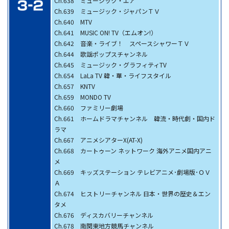
Ch.638 ミュージック・エア
Ch.639 ミュージック・ジャパンＴＶ
Ch.640 MTV
Ch.641 MUSIC ON! TV（エムオン!）
Ch.642 音楽・ライブ！ スペースシャワーＴＶ
Ch.644 歌謡ポップスチャンネル
Ch.645 ミュージック・グラフィティTV
Ch.654 LaLa TV 韓・華・ライフスタイル
Ch.657 KNTV
Ch.659 MONDO TV
Ch.660 ファミリー劇場
Ch.661 ホームドラマチャンネル 韓流・時代劇・国内ド
ラマ
Ch.667 アニメシアターX(AT-X)
Ch.668 カートゥーン ネットワーク 海外アニメ国内アニ
メ
Ch.669 キッズステーション テレビアニメ･劇場版･ＯＶ
Ａ
Ch.674 ヒストリーチャンネル 日本・世界の歴史＆エン
タメ
Ch.676 ディスカバリーチャンネル
Ch.678 南関東地方競馬チャンネル