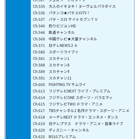
Ch.535 大人のイキヌキ！ヌーヴェルパラダイス
Ch.536 パチンコ★パチスロTV！
Ch.537 パチ・スロ サイトセブンＴＶ
Ch.540 釣りビジョンHD
Ch.546 鉄道チャンネル
Ch.568 中国テレビ★大富チャンネル
Ch.571 日テレNEWS２４
Ch.580 スポーツライブ＋
Ch.581 スカチャン1
Ch.588 スカチャン8
Ch.589 スカチャン9
Ch.591 スカチャン11
Ch.600 FIGHTING TV サムライ
Ch.613 フジテレビNEXT ライブ・プレミアム
Ch.614 フジテレビONE スポーツ・バラエティ
Ch.615 フジテレビTWO ドラマ・アニメ
Ch.617 TBSチャンネル2 名作ドラマ・スポーツ・アニメ
Ch.618 メ～テレNEXT ドラマ・エンタメ・ダンス
Ch.619 日テレプラス ドラマ・アニメ・音楽ライブ
Ch.620 ディズニー・チャンネル
Ch.625 BS10プレミアム