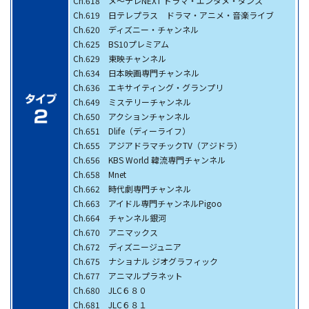
Ch.618 メ～テレNEXT ドラマ・エンタメ・ダンス
Ch.619 日テレプラス ドラマ・アニメ・音楽ライブ
Ch.620 ディズニー・チャンネル
Ch.625 BS10プレミアム
Ch.629 東映チャンネル
Ch.634 日本映画専門チャンネル
Ch.636 エキサイティング・グランプリ
Ch.649 ミステリーチャンネル
Ch.650 アクションチャンネル
Ch.651 Dlife（ディーライフ）
Ch.655 アジアドラマチックTV（アジドラ）
Ch.656 KBS World 韓流専門チャンネル
Ch.658 Mnet
Ch.662 時代劇専門チャンネル
Ch.663 アイドル専門チャンネルPigoo
Ch.664 チャンネル銀河
Ch.670 アニマックス
Ch.672 ディズニージュニア
Ch.675 ナショナル ジオグラフィック
Ch.677 アニマルプラネット
Ch.680 JLC６８０
Ch.681 JLC６８１