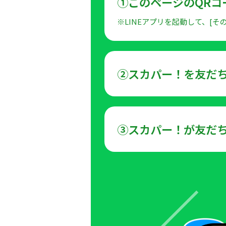
①このページのQRコ
※LINEアプリを起動して、[そ
②スカパー！を友だ
③スカパー！が友だ