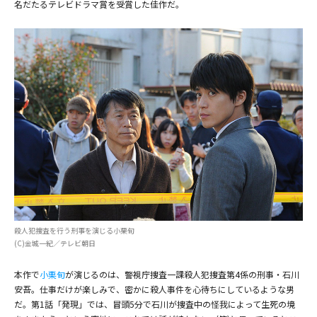
名だたるテレビドラマ賞を受賞した佳作だ。
(C)金城一紀／テレビ朝日
殺人犯捜査を行う刑事を演じる小栗旬
(C)金城一紀／テレビ朝日
本作で
小栗旬
が演じるのは、警視庁捜査一課殺人犯捜査第4係の刑事・石川
安吾。仕事だけが楽しみで、密かに殺人事件を心待ちにしているような男
だ。第1話「発現」では、冒頭5分で石川が捜査中の怪我によって生死の境