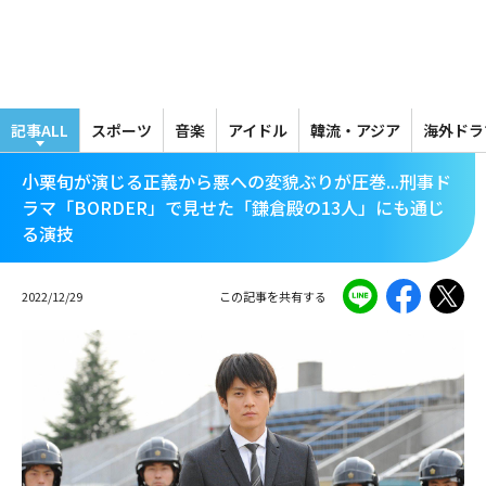
メ
イ
ン
コ
ン
テ
記事ALL
スポーツ
音楽
アイドル
韓流・アジア
海外ドラ
ン
ツ
小栗旬が演じる正義から悪への変貌ぶりが圧巻...刑事ド
に
ラマ「BORDER」で見せた「鎌倉殿の13人」にも通じ
移
る演技
動
2022/12/29
この記事を共有する