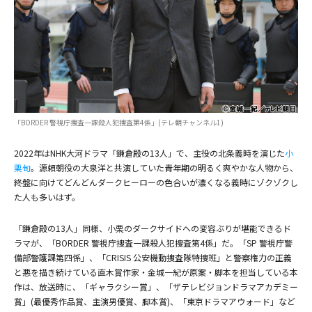
(C)金城一紀／テレビ朝日
「BORDER 警視庁捜査一課殺人犯捜査第4係」(テレ朝チャンネル1)
2022年はNHK大河ドラマ「鎌倉殿の13人」で、主役の北条義時を演じた
小
栗旬
。源頼朝役の大泉洋と共演していた青年期の明るく爽やかな人物から、
終盤に向けてどんどんダークヒーローの色合いが濃くなる義時にゾクゾクし
た人も多いはず。
「鎌倉殿の13人」同様、小栗のダークサイドへの変容ぶりが堪能できるド
ラマが、「BORDER 警視庁捜査一課殺人犯捜査第4係」だ。「SP 警視庁警
備部警護課第四係」、「CRISIS 公安機動捜査隊特捜班」と警察権力の正義
と悪を描き続けている直木賞作家・金城一紀が原案・脚本を担当している本
作は、放送時に、「ギャラクシー賞」、「ザテレビジョンドラマアカデミー
賞」(最優秀作品賞、主演男優賞、脚本賞)、「東京ドラマアウォード」など