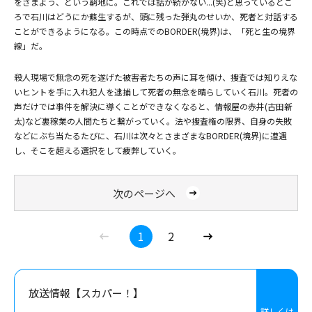
をさまよう、という窮地に。これでは話が続かない...(笑)と思っているとこ
ろで石川はどうにか蘇生するが、頭に残った弾丸のせいか、死者と対話する
ことができるようになる。この時点でのBORDER(境界)は、「死と生の境界
線」だ。
殺人現場で無念の死を遂げた被害者たちの声に耳を傾け、捜査では知りえな
いヒントを手に入れ犯人を逮捕して死者の無念を晴らしていく石川。死者の
声だけでは事件を解決に導くことができなくなると、情報屋の赤井(古田新
太)など裏稼業の人間たちと繋がっていく。法や捜査権の限界、自身の失敗
などにぶち当たるたびに、石川は次々とさまざまなBORDER(境界)に遭遇
し、そこを超える選択をして疲弊していく。
次のページへ
(C)金城一紀／テレビ朝日
1
2
放送情報【スカパー！】
詳しくは