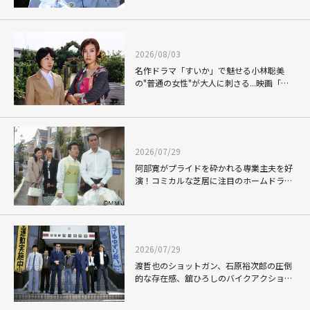
2026/08/03
名作ドラマ「すいか」で魅せる小林聡美
の"普通の女性"が大人に刺さる...映画「か
もめ食堂」にも通じる静かな芝居
2026/07/29
阿部寛がプライドを砕かれる専業主夫を好
演！コミカルな芝居に注目のホームドラマ
「アットホーム・ダッド」
2026/07/29
渡哲也のショットガン、石原裕次郎の圧倒
的な存在感、舘ひろしのバイクアクショ
ン！"大門軍団"のカッコよさが詰まった
「西部警察 PART-II」