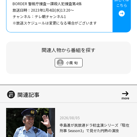
BORDER 警視庁捜査一課殺人犯捜査第4係
こちら
放送日時：2023年1月4日(水)13:20～
チャンネル：テレ朝チャンネル1
※放送スケジュールは変更になる場合がございます
関連人物から番組を探す
小栗 旬
関連記事
2026/08/05
寺島進が民放連ドラ初主演シリーズ「駐在
刑事 Season3」で見せた円熟の演技