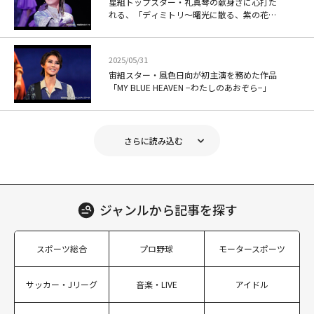
星組トップスター・礼真琴の献身さに心打た
れる、「ディミトリ～曙光に散る、紫の花
～」
2025/05/31
宙組スター・風色日向が初主演を務めた作品
「MY BLUE HEAVEN −わたしのあおぞら−」
さらに読み込む
ジャンルから
記事を探す
スポーツ総合
プロ野球
モータースポーツ
サッカー・Jリーグ
音楽・LIVE
アイドル