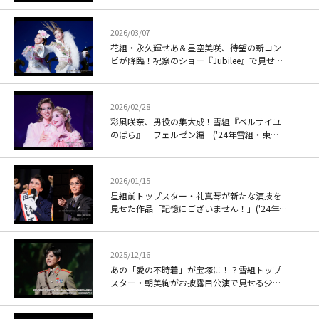
2026/03/07
花組・永久輝せあ＆星空美咲、待望の新コン
ビが降臨！祝祭のショー『Jubilee』で見せた
「最高の一歩
2026/02/28
彩風咲奈、男役の集大成！雪組『ベルサイユ
のばら』－フェルゼン編－('24年雪組・東
京・千秋楽)
2026/01/15
星組前トップスター・礼真琴が新たな演技を
見せた作品「記憶にございません！」('24年
星組・東京・千秋楽)
2025/12/16
あの「愛の不時着」が宝塚に！？雪組トップ
スター・朝美絢がお披露目公演で見せる少し
お茶目なリ・ジョンヒョクに注目！