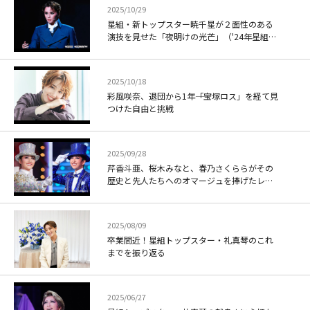
2025/10/29
星組・新トップスター暁千星が２面性のある
演技を見せた「夜明けの光芒」（'24年星組・
ドラマシティ・千秋楽）
2025/10/18
彩風咲奈、退団から1年――「宝塚ロス」を経て見
つけた自由と挑戦
2025/09/28
芹香斗亜、桜木みなと、春乃さくららがその
歴史と先人たちへのオマージュを捧げたレビ
ュー「Le Grand Escalier －ル・グラン・エ
スカリエ－」('24年宙組・東京特別公演・千
秋楽)
2025/08/09
卒業間近！星組トップスター・礼真琴のこれ
までを振り返る
2025/06/27