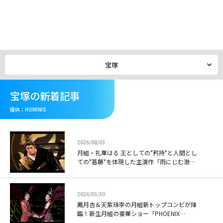
メ
イ
ン
コ
ン
テ
宝塚
ン
ツ
に
宝塚の新着記事
移
動
提供：HOMINIS
2026/08/03
月組・礼華はる 王としての"矜持"と人間とし
ての"葛藤"を体現した主演作「雨にじむ渤海
(26年月組・バウ)」
2026/03/30
鳳月杏＆天紫珠李の月組新トップコンビが降
臨！新生月組の豪華ショー「PHOENIX
RISING」