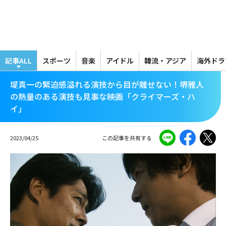
メ
イ
ン
コ
ン
テ
記事ALL
スポーツ
音楽
アイドル
韓流・アジア
海外ドラ
ン
ツ
堤真一の緊迫感溢れる演技から目が離せない！堺雅人
に
の熱量のある演技も見事な映画「クライマーズ・ハ
移
イ」
動
2023/04/25
この記事を共有する