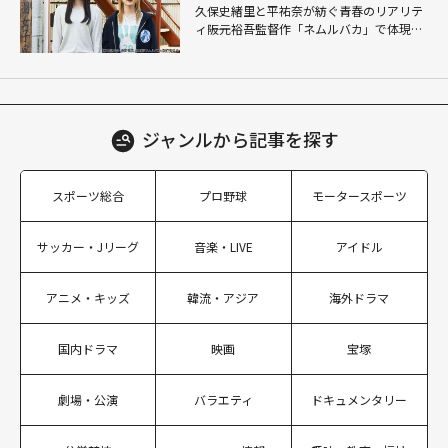
久保史緒里と平祐奈が紡ぐ青春のリアリテ
ィ――阪元裕吾監督作「ネムルバカ」で体現し
たゆるやかな空気
ジャンルから
記事を探す
スポーツ総合
プロ野球
モータースポーツ
サッカー・Jリーグ
音楽・LIVE
アイドル
アニメ・キッズ
韓流・アジア
海外ドラマ
国内ドラマ
映画
宝塚
劇場・公演
バラエティ
ドキュメンタリー