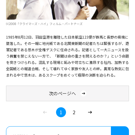
⒞2008「クライマーズ・ハイ」フィルム・パートナーズ
1985年8月12日、羽田空港を離陸した日本航空123便が群馬と長野の県境に
墜落した。その一報に地元紙である北関東新聞の記者たちは緊張するが、遊
軍記者である悠木が全権デスクに任命される。記者として一大ニュースを扱
う興奮を禁じえない一方で、「新聞は命の重さを問えるのか？」という命題
を突きつけられる。混乱する現場と妬みや苛立ちに激昂する社内、加熱する
全国紙との報道合戦、そして壊れてゆく家族や友人との絆。異常な熱気に包
まれる中で悠木は、あるスクープをめぐって極限の決断を迫られる。
次のページへ
1
2
⒞2008「クライマーズ・ハイ」フィルム・パートナーズ