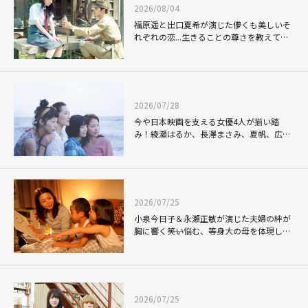
2026/08/04
福原遥と出口夏希が演じた儚くも美しいそ
れぞれの恋...生きることの尊さを教えてく
れた映画「あの花が咲く丘で、君とまた出
会えたら。」
2026/07/28
今や日本映画を支える女優4人が揃い踏
み！綾瀬はるか、長澤まさみ、夏帆、広瀬
すずの"四姉妹"を描いた映画「海街diary」
2026/07/25
小泉今日子＆永瀬正敏が演じた夫婦の絆が
胸に響く――笑い悩む、等身大の母を体現した
「毎日かあさん」
2026/07/25