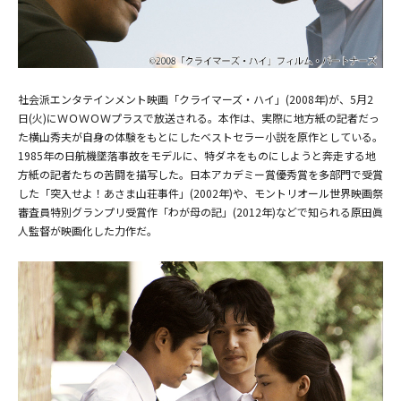
社会派エンタテインメント映画「クライマーズ・ハイ」(2008年)が、5月2
日(火)にＷＯＷＯＷプラスで放送される。本作は、実際に地方紙の記者だっ
⒞2008「クライマーズ・ハイ」フィルム・パートナーズ
た横山秀夫が自身の体験をもとにしたベストセラー小説を原作としている。
1985年の日航機墜落事故をモデルに、特ダネをものにしようと奔走する地
方紙の記者たちの苦闘を描写した。日本アカデミー賞優秀賞を多部門で受賞
した「突入せよ！あさま山荘事件」(2002年)や、モントリオール世界映画祭
審査員特別グランプリ受賞作「わが母の記」(2012年)などで知られる原田眞
人監督が映画化した力作だ。