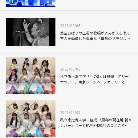
グローバルグループも存在感を放つ
「KCON」での熱狂的なファンダム
2026/08/06
美空ひばりの圧巻の歌唱がよみがえる 約5
万人を動員した貴重な「情熱のブラジル公
演」
2026/08/06
私立恵比寿中学「今の8人は最強」アリー
ナツアー、東京ドームへ...ファミリーと目
指す未来
(C) CJ ENM Co., Ltd, All Rights Reserved
2026/08/05
私立恵比寿中学、結成17周年の現在地 新メ
ンバーカラーとFAMIEN2026の見どころを
語る