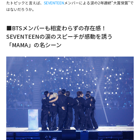
たトピックと言えば、
SEVENTEEN
メンバーによる涙の2年連続"大賞受賞"で
はないだろうか。
■BTSメンバーも相変わらずの存在感！
SEVENTEENの涙のスピーチが感動を誘う
「MAMA」の名シーン
(C) CJ ENM Co., Ltd, All Rights Reserved
(C) CJ ENM Co., Ltd, All Rights Reserved