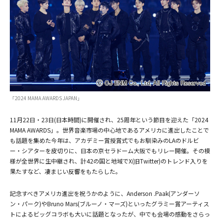
(C) CJ ENM Co., Ltd, All Rights Reserved
(C) CJ ENM Co., Ltd, All Rights Reserved
「2024 MAMA AWARDS JAPAN」
11月22日・23日(日本時間)に開催され、25周年という節目を迎えた「2024
MAMA AWARDS」。世界音楽市場の中心地であるアメリカに進出したことで
も話題を集めた今年は、アカデミー賞授賞式でもお馴染みのLAのドルビ
ー・シアターを皮切りに、日本の京セラドーム大阪でもリレー開催。その模
様が全世界に生中継され、計42の国と地域でX(旧Twitter)のトレンド入りを
果たすなど、凄まじい反響をもたらした。
記念すべきアメリカ進出を祝うかのように、Anderson .Paak(アンダーソ
ン・パーク)やBruno Mars(ブルーノ・マーズ)といったグラミー賞アーティス
トによるビッグコラボも大いに話題となったが、中でも会場の感動をさらっ