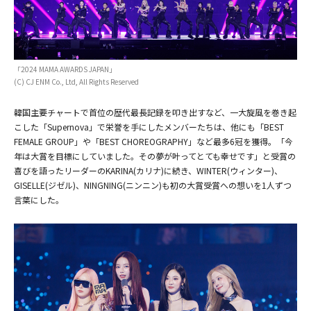
(C) CJ ENM Co., Ltd, All Rights Reserved
「2024 MAMA AWARDS JAPAN」
(C) CJ ENM Co., Ltd, All Rights Reserved
韓国主要チャートで首位の歴代最長記録を叩き出すなど、一大旋風を巻き起
こした「Supernova」で栄誉を手にしたメンバーたちは、他にも「BEST
FEMALE GROUP」や「BEST CHOREOGRAPHY」など最多6冠を獲得。「今
年は大賞を目標にしていました。その夢が叶ってとても幸せです」と受賞の
喜びを語ったリーダーのKARINA(カリナ)に続き、WINTER(ウィンター)、
(C) CJ ENM Co., Ltd, All Rights Reserved
GISELLE(ジゼル)、NINGNING(ニンニン)も初の大賞受賞への想いを1人ずつ
言葉にした。