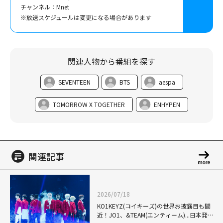
チャンネル：Mnet
※放送スケジュールは変更になる場合があります
(C) CJ ENM Co., Ltd, All Rights Reserved
(C) CJ ENM Co., Ltd, All Rights Reserved
関連人物から番組を探す
SEVENTEEN
BTS
aespa
TOMORROW X TOGETHER
ENHYPEN
関連記事
2026/07/18
KO1KEYZ(コイキーズ)の世界お披露目も間
近！JO1、&TEAM(エンティーム)...日本発