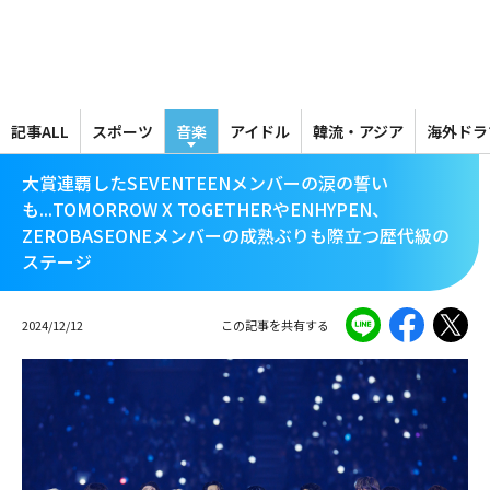
メ
イ
ン
コ
ン
テ
記事ALL
スポーツ
音楽
アイドル
韓流・アジア
海外ドラ
ン
ツ
大賞連覇したSEVENTEENメンバーの涙の誓い
に
も...TOMORROW X TOGETHERやENHYPEN、
移
ZEROBASEONEメンバーの成熟ぶりも際立つ歴代級の
動
ステージ
2024/12/12
この記事を共有する