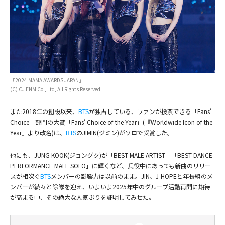
(C) CJ ENM Co., Ltd, All Rights Reserved
(C) CJ ENM Co., Ltd, All Rights Reserved
「2024 MAMA AWARDS JAPAN」
(C) CJ ENM Co., Ltd, All Rights Reserved
また2018年の創設以来、
BTS
が独占している、ファンが投票できる「Fans'
Choice」部門の大賞「Fans' Choice of the Year」(『Worldwide Icon of the
Year』より改名)は、
BTS
のJIMIN(ジミン)がソロで受賞した。
他にも、JUNG KOOK(ジョングク)が「BEST MALE ARTIST」「BEST DANCE
PERFORMANCE MALE SOLO」に輝くなど、兵役中にあっても新曲のリリー
スが相次ぐ
BTS
メンバーの影響力は以前のまま。JIN、J-HOPEと年長組のメ
ンバーが続々と除隊を迎え、いよいよ2025年中のグループ活動再開に期待
が高まる中、その絶大な人気ぶりを証明してみせた。