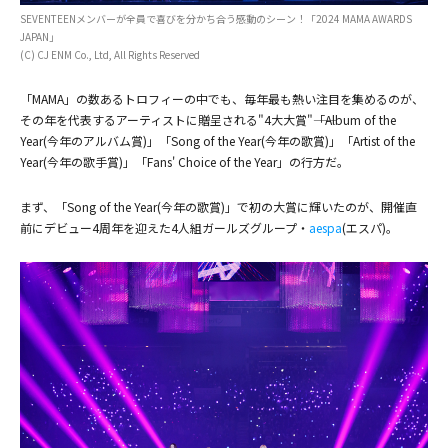
SEVENTEENメンバーが全員で喜びを分かち合う感動のシーン！「2024 MAMA AWARDS
JAPAN」
(C) CJ ENM Co., Ltd, All Rights Reserved
「MAMA」の数あるトロフィーの中でも、毎年最も熱い注目を集めるのが、
その年を代表するアーティストに贈呈される"4大大賞"――「Album of the
Year(今年のアルバム賞)」「Song of the Year(今年の歌賞)」「Artist of the
Year(今年の歌手賞)」「Fans' Choice of the Year」の行方だ。
まず、「Song of the Year(今年の歌賞)」で初の大賞に輝いたのが、開催直
前にデビュー4周年を迎えた4人組ガールズグループ・
aespa
(エスパ)。
(C) CJ ENM Co., Ltd, All Rights Reserved