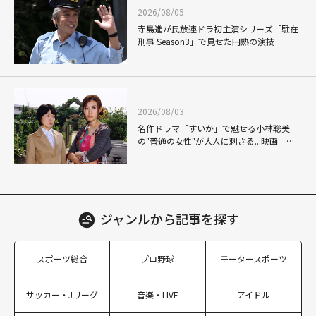
2026/08/05
寺島進が民放連ドラ初主演シリーズ「駐在
刑事 Season3」で見せた円熟の演技
2026/08/03
名作ドラマ「すいか」で魅せる小林聡美
の"普通の女性"が大人に刺さる...映画「か
もめ食堂」にも通じる静かな芝居
ジャンルから
記事を探す
スポーツ総合
プロ野球
モータースポーツ
サッカー・Jリーグ
音楽・LIVE
アイドル