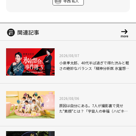
寺西 拓人
関連記事
2026/08/07
小泉孝太郎、40代半ば過ぎで得た渋みと軽
さの絶妙なバランス「精神分析医 氷室想介
の事件簿３」で見せる進化
2026/08/06
原因は自分にある。7人が撮影裏で見せ
た"素顔"とは？「宇宙人の幸福（ハピネ
ス）論」THE MAKING