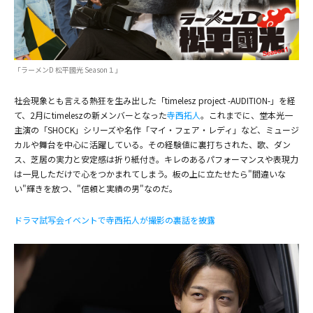
「ラーメンD 松平國光 Season１」
社会現象とも言える熱狂を生み出した「timelesz project -AUDITION-」を経
て、2月にtimeleszの新メンバーとなった
寺西拓人
。これまでに、堂本光一
主演の「SHOCK」シリーズや名作「マイ・フェア・レディ」など、ミュージ
(C)ドラマ『ラーメン D 松平國光』
カルや舞台を中心に活躍している。その経験値に裏打ちされた、歌、ダン
ス、芝居の実力と安定感は折り紙付き。キレのあるパフォーマンスや表現力
は一見しただけで心をつかまれてしまう。板の上に立たせたら"間違いな
い"輝きを放つ、"信頼と実績の男"なのだ。
ドラマ試写会イベントで寺西拓人が撮影の裏話を披露