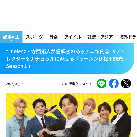
メ
イ
ン
コ
ン
テ
記事ALL
スポーツ
音楽
アイドル
韓流・アジア
海外ドラ
ン
ツ
timelesz・寺西拓人が信頼感のあるアニキ的なTVディ
に
レクターをナチュラルに魅せる「ラーメンD 松平國光
移
Season１」
動
2025/04/02
この記事を共有する