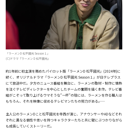
「ラーメンD 松平國光 Season１」
(C)ドラマ『ラーメン D 松平國光』
約1年前に初主演を務めたパイロット版「ラーメンD 松平國光」(2024年)に
続く、オリジナルドラマ「ラーメンD 松平國光 Season１」が日テレプラス
にて放送中だ。夕方のニュース番組を舞台に、ラーメンの取材・制作に情熱
を注ぐテレビディレクターを中心としたチームの奮闘を描く本作。テレビ番
組がこぞって取り上げるウマそうな"一杯"の陰には、ラーメンを作る職人は
もちろん、それを映像に収めるテレビマンたちの努力がある――。
主人公のラーメンDこと松平國光を寺西が演じ、アナウンサーやADなどそれ
ぞれに異なる個性や思いを持つキャラクターたちと共に壁にぶつかりながら
も成長していくストーリーだ。