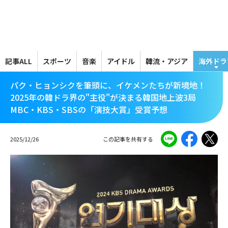
メ
イ
ン
コ
ン
テ
記事ALL
スポーツ
音楽
アイドル
韓流・アジア
海外ドラ
ン
ツ
パク・ヒョンシクを筆頭に、イケメンたちが新境地！
に
2025年の韓ドラ界の"主役"が決まる韓国地上波3局
移
MBC・KBS・SBSの「演技大賞」受賞予想
動
2025/12/26
この記事を共有する