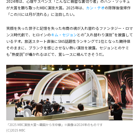
2024年は、心理サスペンス「こんなに親密な裏切り者」のハン・ソッキュ
が大賞を勝ち取ったMBC演技大賞。2025年は、
カン・テオ
の除隊後復帰作
「この川には月が流れる」に注目したい。
笑顔を失った世子と記憶を失った布商の魂が入れ替わるファンタジー・ロマ
ンス時代劇で、ヒロインの
キム・セジョン
との"入れ替わり演技"を披露して
いるテオ。放送スタート直後にSNS話題性ランキングで1位となった期待値
そのままに、ブランクを感じさせない熱い演技を披露。セジョンとのケミ
も"熱愛説"が囁かれるほどで、賞レースに絡んできそうだ。
「2025 MBC演技大賞～韓国から生中継」※画像は2024年のものです
(C)2025 MBC