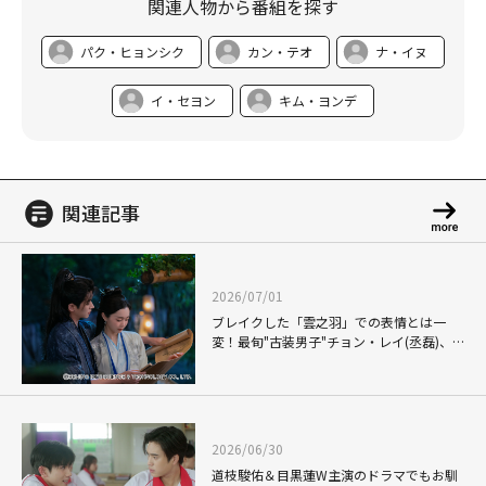
関連人物から番組を探す
パク・ヒョンシク
カン・テオ
ナ・イヌ
イ・セヨン
キム・ヨンデ
関連記事
2026/07/01
ブレイクした「雲之羽」での表情とは一
変！最旬"古装男子"チョン・レイ(丞磊)、
年上のトップ女優ソン・イー(宋軼)との禁
断の恋模様が反響を呼んだ「与晋長安」
2026/06/30
道枝駿佑＆目黒蓮W主演のドラマでもお馴