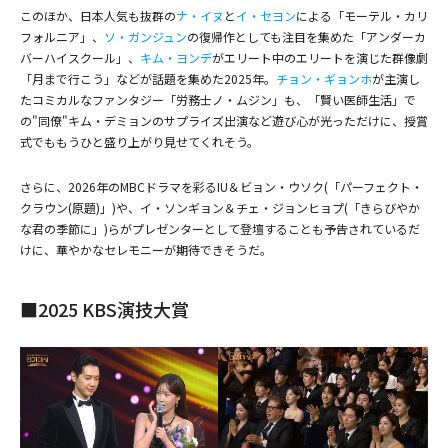
このほか、日本人気も抜群の
ナ・イヌ
と
イ・セヨン
による「モーテル・カリ
フォルニア」、
ソ・ガンジュン
の復帰作としても注目を集めた「アンダーカ
バーハイスクール」、
キム・ヨンデ
がエリート中のエリートを演じた群像劇
「月まで行こう」などが話題を集めた2025年。
チョン・ギョンホ
が主演し
たコミカルなファンタジー「労務士ノ・ムジン」も、「賢い医師生活」で
(C)SBS
の"同僚"キム・デミョンのサプライズ出演など遊び心が光っただけに、授賞
式でももうひと盛り上がり見せてくれそう。
さらに、2026年のMBCドラマを彩るIU＆ビョン・ウソク(「
パーフェクト・
クラウン
(原題)」)や、イ・ソンギョン＆チェ・ジョンヒョプ(「きらびやか
な君の季節に」)らがプレゼンターとして登壇することも予告されているだ
けに、華やかなセレモニーが期待できそうだ。
■2025 KBS演技大賞