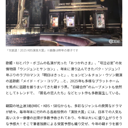
(C)KBS
「生放送！2025 KBS演技大賞」※画像は昨年の様子です
歌姫・IUとパク・ボゴムの名演が光った「おつかれさま」、"号泣必至"の友
情物語「ウンジュンとサンヨン」、年末に滑り込んできたパク・ソジュン7
年ぶりのラブロマンス「明日はきっと」、ヒョンビン＆チョン・ウソン競演
の追跡劇「メイド・イン・コリア」...と、2025年も多様なプラットホーム
を拠点に話題を振りまいてきた韓ドラ界。"日韓合作"のムーブメントも依然
としてトレンドで、「匿名の恋人たち」などヒット作も多数誕生している。
韓国の地上波3局(MBC・KBS・SBS)からも、多彩なジャンルの良質なドラマ
が続々。毎年年末に行われる各局恒例の「演技大賞」には、日本での人気も
高いスター俳優の出席が多数予告されており、今年は大いに盛り上がりそう
な予感大！そこで筆者独断による受賞予想も織り交ぜ、今年の韓ドラを振り