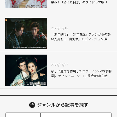
染み！「消えた初恋」のタイドラマ版「My
Love Mix-Up!」で、Gemini(ジェミナ
イ)×Fourth(フォース)が体現した"キュンの
瞬間"
2026/06/16
「少年歌行」「少年春風」ファンからの熱
い支持も...「山河令」のゴン・ジュン(龔俊)
が、新星チャン・ホワセン(常華森)と魅せ
る「暗河伝」での"熱き絆"
2026/06/02
悲しい運命を体現したホウ・ミンハオ(侯明
昊)、ディン・ユーシー(丁禹兮)の存在感も
鮮烈！涙なくしては語れない"狐妖小紅
娘"こと「恋狐妖伝」シリーズ第2章
ジャンルから
記事を探す