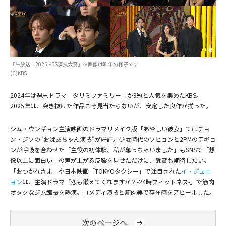
「生放送！2025 KBS演技大賞」※画像は昨年の様子です
(C)KBS
2024年は週末ドラマ「タリミファミリー」が9冠と人気を集めたKBS。
2025年は、突き抜けた作品こそ見当たらないが、安定した良作が揃った。
シム・ウンギョン主演映画のドラマリメイク版「あやしい彼女」ではチョ
ン・ジソの"おばあちゃん演技"が好評。少女時代のソヒョンと2PMのテギョ
ンが呼吸を合わせた「主役の初体験、私が奪っちゃいました」もSNSで「想
像以上に面白い」の声が上がる反響を見せただけに、受賞も期待したい。
「おつかれさま」や日本映画「TOKYOタクシー」で注目された
イ・ジュニ
ョン
は、主演ドラマ「恋も鍛えてくれますか？-24時フィットネス-」で筋肉
オタクなジム館長を熱演。コメディ演技と筋肉美で存在感をアピールした。
次のページへ