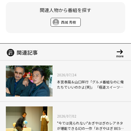
関連人物から番組を探す
西城 秀樹
関連記事
2026/07/24
本宮泰風＆山口祥行「グルメ番組なのに俺
たちでいいのかよ(笑)」 「極道スイーツ」
で見せる飾らない素顔
2026/07/02
"今では見られない"おぎやはぎのレアネタ
が堪能できる幻の一作「おぎやはぎ BEST