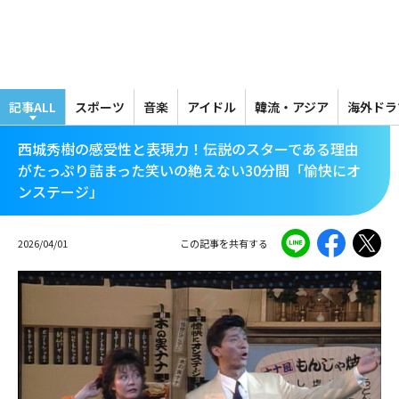
メ
イ
ン
コ
ン
テ
記事ALL
スポーツ
音楽
アイドル
韓流・アジア
海外ドラ
ン
ツ
西城秀樹の感受性と表現力！伝説のスターである理由
に
がたっぷり詰まった笑いの絶えない30分間「愉快にオ
移
ンステージ」
動
2026/04/01
この記事を共有する