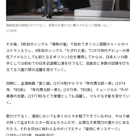
西城秀樹の歌唱力だけでなく、表現力の豊かさに驚かされること間違いなし！
(C)NHK
(C)NHK
その後、5枚目のシングル「情熱の嵐」で初めてオリコン週間チャートのベ
ストテン入りし、6枚目のシングル「ちぎれた愛」で1970年代デビューの男
性アイドルとしても初となるオリコン1位を獲得してからは、日本人ソロ歌
手としては初めての日本武道館公演を行うなど、芸能史に多数の記録を打ち
立てる八面六臂の活躍を見せていく。
同時に、主演映画「愛と誠」(1974年)やドラマ「寺内貫太郎一家」(1974
年、TBS系)、「寺内貫太郎一家2」(1975年、TBS系)、ミュージカル「わが
青春の北壁」(1977年)などで俳優としても活躍し、マルチな才能を見せてい
く。
歌だけでなく、演技においても多くの人々を魅了できているのは、やはり彼
の持って生まれたスター性はもちろんだが、比類なき表現力の豊かさにある
だろう。それを存分に味わえるのがバラエティ「愉快にオンステージ」
(1989～1993年、NHK総合)だ。