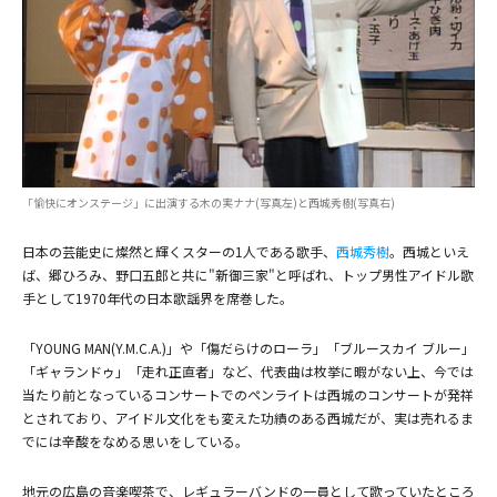
(C)NHK
「愉快にオンステージ」に出演する木の実ナナ(写真左)と西城秀樹(写真右)
日本の芸能史に燦然と輝くスターの1人である歌手、
西城秀樹
。西城といえ
ば、郷ひろみ、野口五郎と共に"新御三家"と呼ばれ、トップ男性アイドル歌
手として1970年代の日本歌謡界を席巻した。
「YOUNG MAN(Y.M.C.A.)」や「傷だらけのローラ」「ブルースカイ ブルー」
「ギャランドゥ」「走れ正直者」など、代表曲は枚挙に暇がない上、今では
当たり前となっているコンサートでのペンライトは西城のコンサートが発祥
とされており、アイドル文化をも変えた功績のある西城だが、実は売れるま
でには辛酸をなめる思いをしている。
地元の広島の音楽喫茶で、レギュラーバンドの一員として歌っていたところ