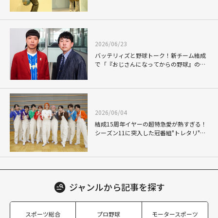
LIVE 『JACKPOT』」
2026/06/23
バッテリィズと野球トーク！新チーム結成
で「『おじさんになってからの野球』の世
界も盛り上げたい」【スカパー！30周年】
2026/06/04
結成15周年イヤーの超特急愛が熱すぎる！
シーズン11に突入した冠番組"トレタリ"で
あらわになった、アロハやハルらメンバー
たちの"ガチ夢中！"すぎる偏愛ぶり
ジャンルから
記事を探す
スポーツ総合
プロ野球
モータースポーツ