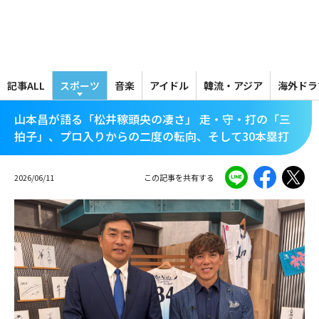
メ
イ
ン
コ
ン
テ
記事ALL
スポーツ
音楽
アイドル
韓流・アジア
海外ドラ
ン
ツ
山本昌が語る「松井稼頭央の凄さ」 走・守・打の「三
に
拍子」、プロ入りからの二度の転向、そして30本塁打
移
動
2026/06/11
この記事を共有する