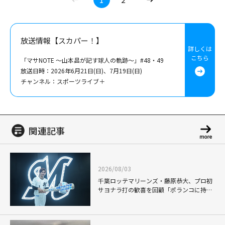
放送情報【スカパー！】
詳しくは
こちら
「マサNOTE ～山本昌が記す球人の軌跡～」#48・49
放送日時：2026年6月21日(日)、7月19日(日)
チャンネル：スポーツライブ＋
関連記事
2026/08/03
千葉ロッテマリーンズ・藤原恭大、プロ初
サヨナラ打の歓喜を回顧「ポランコに持ち
上げられて...」怪我から復帰後に見据える
さらなる飛躍