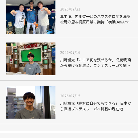
2026/07/21
真中満、内川聖一とのハマスタロケを満喫
松尾汐恩＆梶原昂希に期待「横浜DeNAベイ
スターズを引っ張っていく選手」
2026/07/16
川﨑颯太「ここで何を残せるか」 佐野海舟
から受ける刺激と、ブンデスリーガで描く
未来
2026/07/15
川﨑颯太「絶対に自分でもできる」 日本か
ら直接ブンデスリーガへ――挑戦の現在地