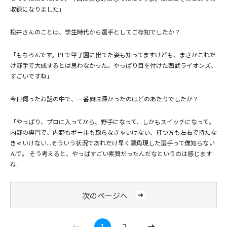
収録になりました」
――松井さんのことは、学生時代から選手としてご存知でしたか？
「もちろんです。PLで甲子園に出てた姿も知ってますけども、まさかこれだ
け野手で大成するとは思わなかった。やっぱり目を付けた西武ライオンズ、
すごいですね」
――今日伺ったお話の中で、一番興味深かったのはどのあたりでしたか？
「やっぱり、プロに入ってから、野手になって、しかもスイッチになって。
内野の専門で、内野もボールも取らなきゃいけない、打つ方も左右で持たな
きゃいけない...そういう状況であれだけ早く頭角現した選手って僕知らない
んで。 そう考えると、やっぱすごい素質だったんだなというのは感じます
ね」
次のページへ
1
2