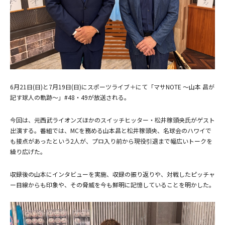
6月21日(日)と7月19日(日)にスポーツライブ＋にて「マサNOTE ～山本 昌が
記す球人の軌跡～」#48・49が放送される。
今回は、元西武ライオンズほかのスイッチヒッター・松井稼頭央氏がゲスト
出演する。番組では、MCを務める山本昌と松井稼頭央、名球会のハワイで
も接点があったという2人が、プロ入り前から現役引退まで幅広いトークを
繰り広げた。
収録後の山本にインタビューを実施、収録の振り返りや、対戦したピッチャ
ー目線からも印象や、その脅威を今も鮮明に記憶していることを明かした。