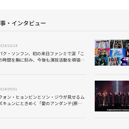
事・インタビュー
2024/10/24
パク・ソンフン、初の来日ファンミで涙「こ
の時間を胸に刻み、今後も演技活動を頑張っ
ていきたい」
2024/09/01
クォン・ヒョンビンとソン・ジウが見せるム
ズキュンにときめく「愛のアンダンテ(原
題)」