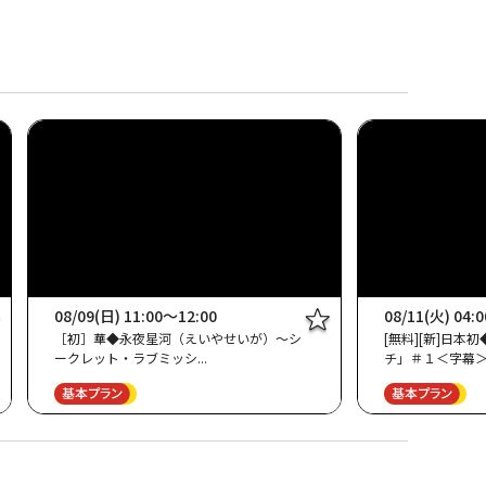
08/09(日) 11:00～12:00
08/11(火) 04:
［初］華◆永夜星河（えいやせいが）～シ
[無料][新]日
ークレット・ラブミッシ
チ」＃１＜字幕