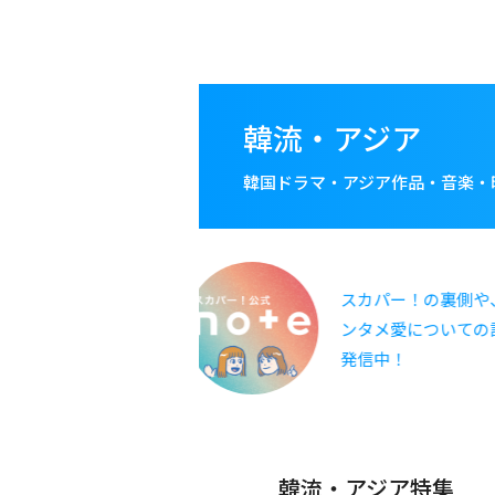
メ
イ
ン
コ
韓流・アジア
ン
テ
韓国ドラマ・アジア作品・音楽・
ン
ツ
に
移
フを充実させる
スカパー！の裏側や
動
の使い方をご紹
ンタメ愛についての
発信中！
韓流・アジア特集