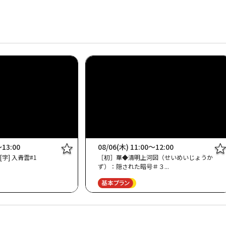
～13:00
08/06(木) 11:00～12:00
字] 入青雲#1
［初］華◆清明上河図（せいめいじょうか
ず）：隠された暗号＃３