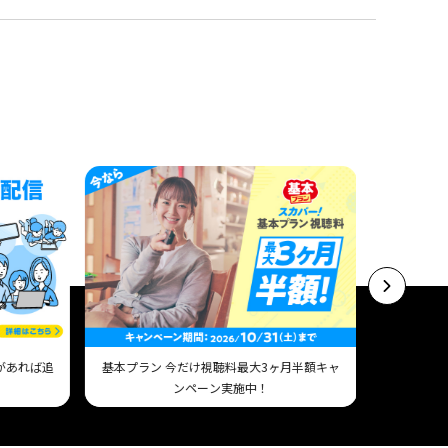
があれば追
基本プラン 今だけ視聴料最大3ヶ月半額キャ
ンペーン実施中！
Am