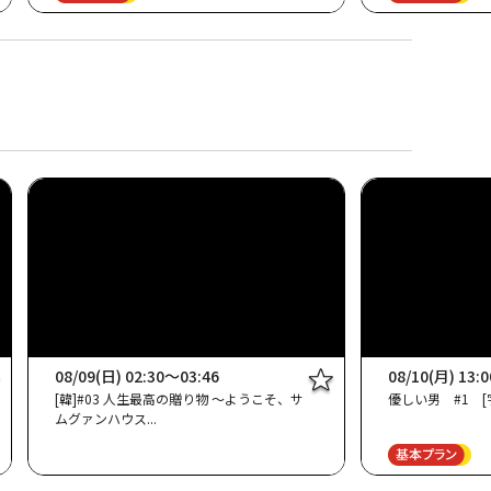
08/09(日) 02:30～03:46
08/10(月) 13:
[韓]#03 人生最高の贈り物 ～ようこそ、サ
優しい男 #1 [字
ムグァンハウス