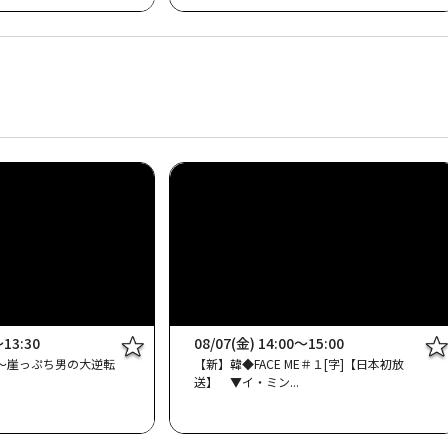
～13:30
08/07(金) 14:00～15:00
) ～崖っぷち男の大逆転
【新】韓◆FACE ME＃１[字]【日本初放
送】 ▼イ・ミン