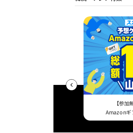
【参加
送契約があれば追
基本プラン 今だけ視聴料最大3ヶ月半額キャ
Amazon
める！
ンペーン実施中！