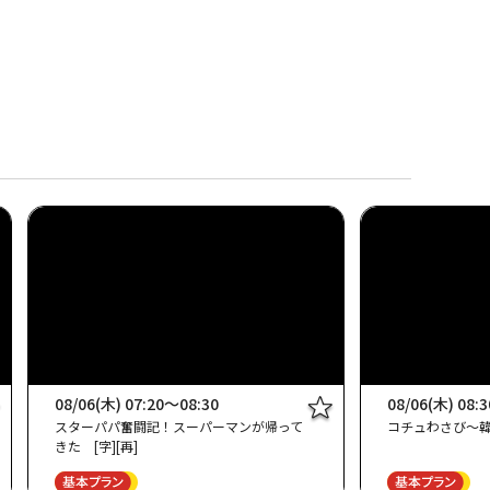
08/06(木) 07:20～08:30
08/06(木) 08:
スターパパ奮闘記！スーパーマンが帰って
コチュわさび～韓
きた [字][再]