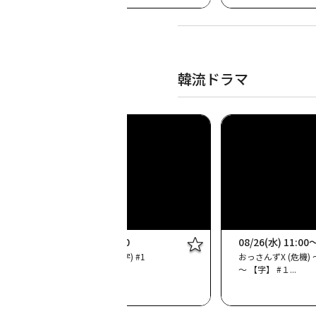
韓流ドラマ
08/23(日) 23:00～00:00
08/26(水) 11:00
韓国ドラマ「狂気の愛」 (字) #1
おっさんずX (危機
～ 【字】 #１