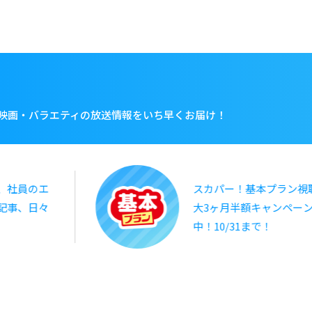
映画・バラエティの放送情報をいち早くお届け！
、社員のエ
スカパー！基本プラン視
記事、日々
大3ヶ月半額キャンペー
中！10/31まで！