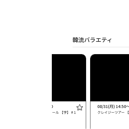
韓流バラエティ
08/28(金) 15:15～17:00
08/31(月) 14:50
応答せよ！ 僕らのハイスクール 【字】 #１
クレイジーツアー 【
［新］