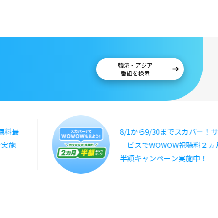
韓流・アジア
番組を検索
聴料最
8/1から9/30までスカパー！サ
ン実施
ービスでWOWOW視聴料２ヵ
半額キャンペーン実施中！