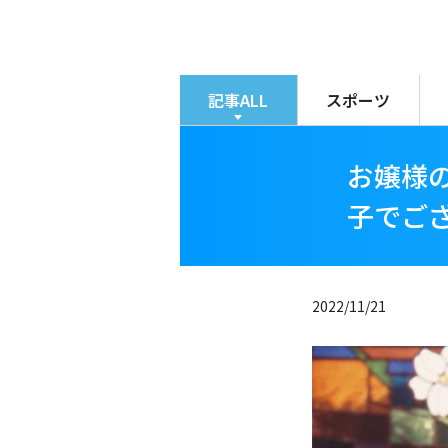
メ
イ
ン
コ
記事ALL
スポーツ
ン
テ
お嬢様
ン
ツ
子でご
に
移
動
2022/11/21