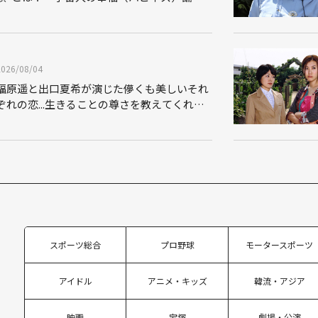
THE MAKING
2026/08/04
福原遥と出口夏希が演じた儚くも美しいそれ
ぞれの恋...生きることの尊さを教えてくれた
映画「あの花が咲く丘で、君とまた出会えた
ら。」
スポーツ総合
プロ野球
モータースポーツ
アイドル
アニメ・キッズ
韓流・アジア
映画
宝塚
劇場・公演