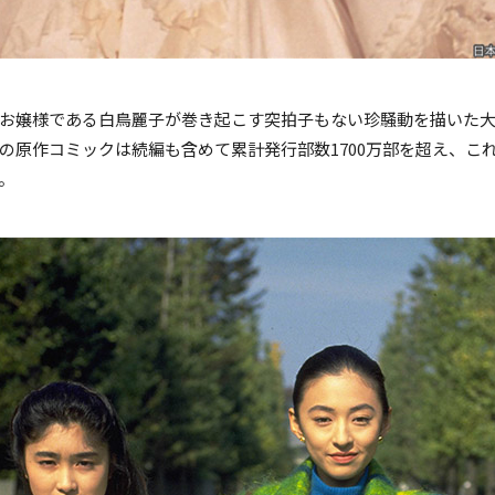
お嬢様である白鳥麗子が巻き起こす突拍子もない珍騒動を描いた
の原作コミックは続編も含めて累計発行部数1700万部を超え、こ
。