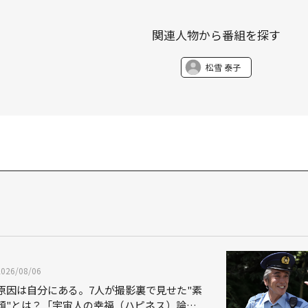
関連人物から番組を探す
松雪 泰子
2026/08/06
原因は自分にある。7人が撮影裏で見せた"素
顔"とは？「宇宙人の幸福（ハピネス）論」