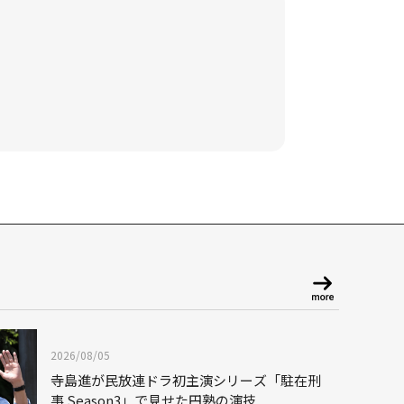
2026/08/05
寺島進が民放連ドラ初主演シリーズ「駐在刑
事 Season3」で見せた円熟の演技