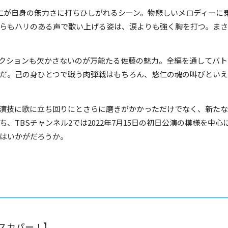
仁が自身の無力さに打ちひしがれるシーン。物悲しいメロディーに
らもハリのある声で歌い上げる姿は、涙よりも強く胸を打つ。まさ
クションも欠かさないのが万能たる佐藤の魅力。全編を通してバト
だ。己の身ひとつで戦う肉弾戦はもちろん、悠仁の魂の叫びとい
演技に歌に立ち回りにとさらに磨きがかかっただけでなく、新たな
ち、TBSチャンネル2では2022年7月15日の初日公演の模様を中
はいかがだろうか。
スカパー！】