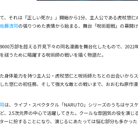
て、それは『正しい死か』」――開始から1分、主人公である虎杖悠
佐藤流司
の張りつめた表情から始まる、舞台「呪術廻戦」の幕開
9000万部を超える芥見下々の同名漫画を舞台化したもので、202
を祓うために暗躍する呪術師の戦いを描く物語だ。
た身体能力を持つ主人公・虎杖悠仁と呪術師たちとの出会いから
した悠仁の初任務、そして強大な敵との戦いまで、おおむね原作
司
は、ライブ・スペクタクル「NARUTO」シリーズのうちはサス
ど、2.5次元界の中心で活躍してきた。クールな雰囲気の役を演じ
ターに扮することになり、演じるにあたっては悩む部分も多かった