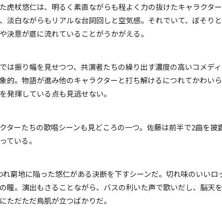
た虎杖悠仁は、明るく素直ながらも程よく力の抜けたキャラクタ
、淡白ながらもリアルな台詞回しと空気感。それでいて、ぼそりと
や決意が底に流れていることがうかがえる。
では振り幅を見せつつ、共演者たちの繰り出す濃度の高いコメディ
象的。物語が進み他のキャラクターと打ち解けるにつれてかわい
を発揮している点も見逃せない。
クターたちの歌唱シーンも見どころの一つ。佐藤は前半で2曲を披
っている。
われ窮地に陥った悠仁がある決断を下すシーンだ。切れ味のいいロ
の瞳。演出もさることながら、バスの利いた声で歌いだし、脳天を
にただただ鳥肌が立つばかりだ。