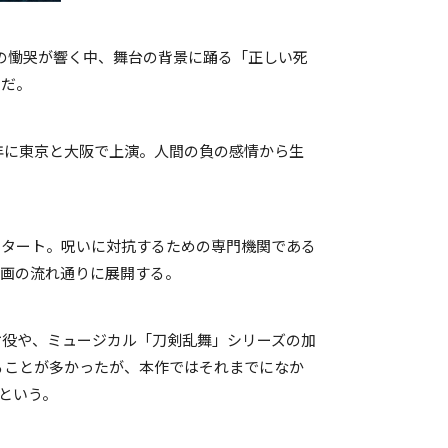
仁の慟哭が響く中、舞台の背景に踊る「正しい死
けだ。
2年に東京と大阪で上演。人間の負の感情から生
スタート。呪いに対抗するための専門機関である
漫画の流れ通りに展開する。
ケ役や、ミュージカル「刀剣乱舞」シリーズの加
ることが多かったが、本作ではそれまでになか
という。