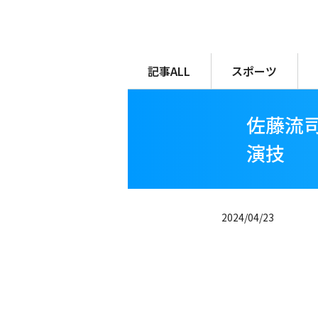
メ
イ
ン
コ
記事ALL
スポーツ
ン
テ
佐藤流
ン
ツ
演技
に
移
動
2024/04/23