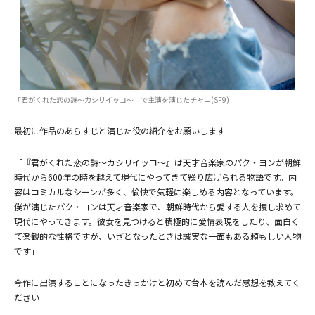
「君がくれた恋の詩～カシリイッコ～」で主演を演じたチャニ(SF9)
――最初に作品のあらすじと演じた役の紹介をお願いします
「『君がくれた恋の詩～カシリイッコ～』は天才音楽家のパク・ヨンが朝鮮
時代から600年の時を越えて現代にやってきて繰り広げられる物語です。内
容はコミカルなシーンが多く、愉快で気軽に楽しめる内容となっています。
僕が演じたパク・ヨンは天才音楽家で、朝鮮時代から愛する人を捜し求めて
現代にやってきます。彼女を見つけると積極的に愛情表現をしたり、面白く
て楽観的な性格ですが、いざとなったときは誠実な一面もある頼もしい人物
です」
――今作に出演することになったきっかけと初めて台本を読んだ感想を教えてく
ださい