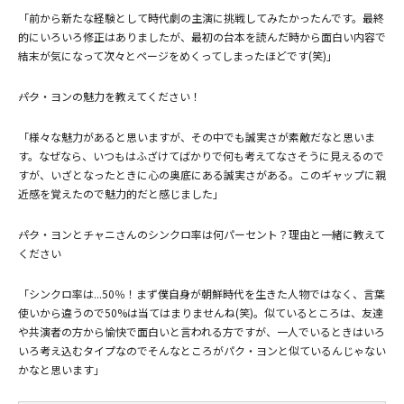
「前から新たな経験として時代劇の主演に挑戦してみたかったんです。最終
的にいろいろ修正はありましたが、最初の台本を読んだ時から面白い内容で
結末が気になって次々とページをめくってしまったほどです(笑)」
――パク・ヨンの魅力を教えてください！
(C)CONS TV ALL RIGHTS RESERVED.
「様々な魅力があると思いますが、その中でも誠実さが素敵だなと思いま
す。なぜなら、いつもはふざけてばかりで何も考えてなさそうに見えるので
すが、いざとなったときに心の奥底にある誠実さがある。このギャップに親
近感を覚えたので魅力的だと感じました」
――パク・ヨンとチャニさんのシンクロ率は何パーセント？理由と一緒に教えて
ください
「シンクロ率は...50％！まず僕自身が朝鮮時代を生きた人物ではなく、言葉
使いから違うので50%は当てはまりませんね(笑)。似ているところは、友達
や共演者の方から愉快で面白いと言われる方ですが、一人でいるときはいろ
いろ考え込むタイプなのでそんなところがパク・ヨンと似ているんじゃない
かなと思います」