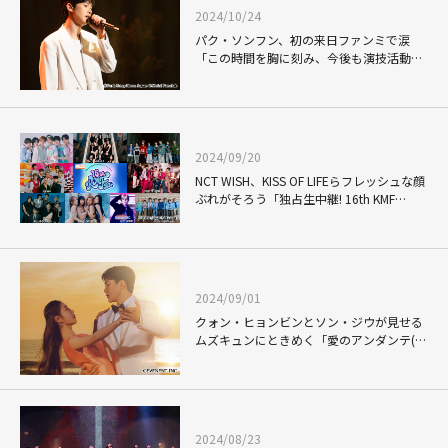
2024/10/24
パク・ソンフン、初の来日ファンミで涙
「この時間を胸に刻み、今後も演技活動を
頑張っていきたい」
2024/09/20
NCT WISH、KISS OF LIFEらフレッシュな顔
ぶれがそろう「独占生中継! 16th KMF
2024」に高まる期待
2024/09/01
クォン・ヒョンビンとソン・ジウが見せる
ムズキュンにときめく「愛のアンダンテ(原
題)」
2024/08/23