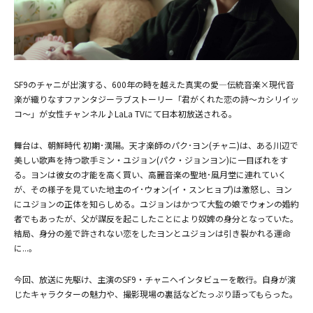
(C)CONS TV ALL RIGHTS RESERVED.
(C)CONS TV ALL RIGHTS RESERVED.
SF9のチャニが出演する、600年の時を越えた真実の愛―伝統音楽×現代音
楽が織りなすファンタジーラブストーリー「君がくれた恋の詩～カシリイッ
コ～」が女性チャンネル♪LaLa TVにて日本初放送される。
舞台は、朝鮮時代 初期･漢陽。天才楽師のパク･ヨン(チャニ)は、ある川辺で
美しい歌声を持つ歌手ミン・ユジョン(パク・ジョンヨン)に一目ぼれをす
る。ヨンは彼女の才能を高く買い、高麗音楽の聖地･風月堂に連れていく
が、その様子を見ていた地主のイ･ウォン(イ・スンヒョプ)は激怒し、ヨン
にユジョンの正体を知らしめる。ユジョンはかつて大監の娘でウォンの婚約
者でもあったが、父が謀反を起こしたことにより奴婢の身分となっていた。
結局、身分の差で許されない恋をしたヨンとユジョンは引き裂かれる運命
に...。
今回、放送に先駆け、主演のSF9・チャニへインタビューを敢行。自身が演
じたキャラクターの魅力や、撮影現場の裏話などたっぷり語ってもらった。