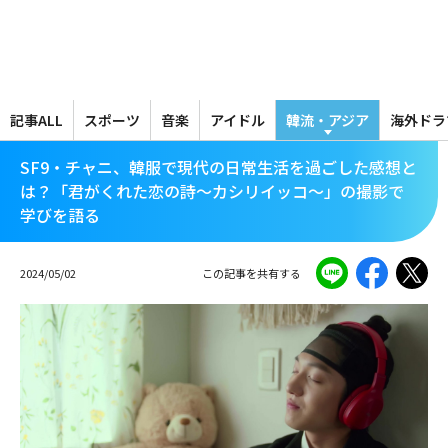
メ
イ
ン
コ
ン
テ
記事ALL
スポーツ
音楽
アイドル
韓流・アジア
海外ドラ
ン
ツ
SF9・チャニ、韓服で現代の日常生活を過ごした感想と
に
は？「君がくれた恋の詩～カシリイッコ～」の撮影で
移
学びを語る
動
2024/05/02
この記事を共有する