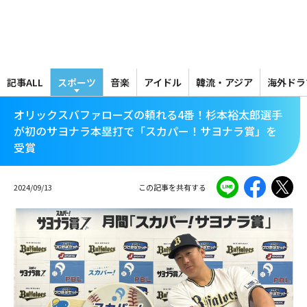
メ
イ
ン
コ
ン
テ
記事ALL
スポーツ
音楽
アイドル
韓流・アジア
海外ドラ
ン
ツ
オリックスバファローズの頼れる4番！杉本裕太郎選手
に
が初のサヨナラ本塁打で「スカパー！サヨナラ賞」を
移
受賞
動
2024/09/13
この記事を共有する