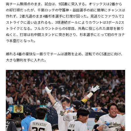
両チーム無得点のまま、試合は、9回裏に突入する。オリックスは2番から
の好打順だったが、千葉ロッテの守護神・益田選手の前に簡単にチャンスは
作れず、2者凡退のまま4番杉本選手に打席が回った。見送りとファウルで2
ストライクに追い込まれるも、3球連続ボールによりカウントは3ボール2ス
トライクとなる。フルカウントからの6球目、外角に投じられた直球を振り
ぬくと、打球は右中間スタンドに突き刺さり、杉本選手にとって初のサヨナ
ラ本塁打となった。
頼れる4番の豪快な一振りでチームは連敗を止め、逆転でのCS進出に向け、
大きな勝利を手に入れた。