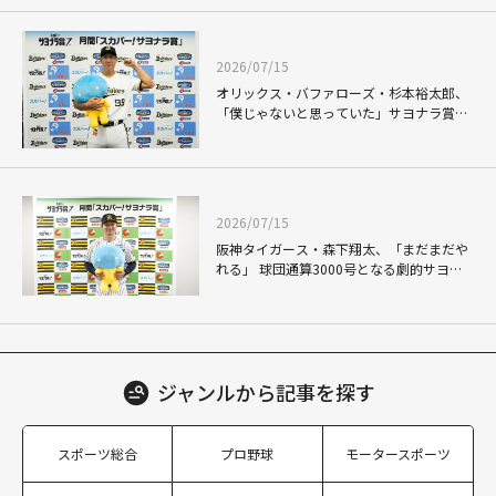
2026/07/15
オリックス・バファローズ・杉本裕太郎、
「僕じゃないと思っていた」サヨナラ賞受
賞で明かした胸の内
2026/07/15
阪神タイガース・森下翔太、「まだまだや
れる」 球団通算3000号となる劇的サヨナ
ラ弾で得た自信
ジャンルから
記事を探す
スポーツ総合
プロ野球
モータースポーツ