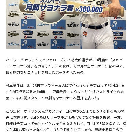
パ・リーグ オリックスバファローズ 杉本裕太郎選手が、8月度の「スカパ
ー！サヨナラ賞」を受賞した。この賞は、その月の全サヨナラ試合の中で、
最も劇的なサヨナラ打を放った選手を称えたもの。
杉本選手は、8月23日京セラドーム大阪で行われた対千葉ロッテ20回戦、0
対0の同点で迎えた9回裏、二死無走者、カウント3ボール2ストライクの場
面で、右中間スタンドへの劇的なサヨナラ本塁打を放った。
この試合、オリックス先発カスティーヨ投手が5回までピンチを作るものの
得点を許さず、6回以降はリリーフ陣が無失点でつなぐ好投を披露。一方、
打線は千葉ロッテ先発カイケル投手を捉えられず、7回まで3塁を踏めず、続
スポーツニッポン新聞社提供
く8回裏も変わった澤村投手に3人で抑えられてしまう。息詰まる投手戦で