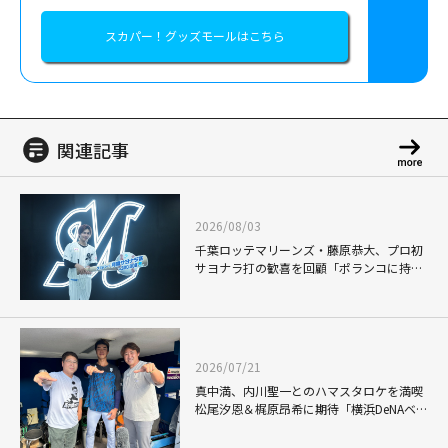
スカパー！グッズモールはこちら
関連記事
2026/08/03
千葉ロッテマリーンズ・藤原恭大、プロ初
サヨナラ打の歓喜を回顧「ポランコに持ち
上げられて...」怪我から復帰後に見据える
さらなる飛躍
2026/07/21
真中満、内川聖一とのハマスタロケを満喫
松尾汐恩＆梶原昂希に期待「横浜DeNAベイ
スターズを引っ張っていく選手」